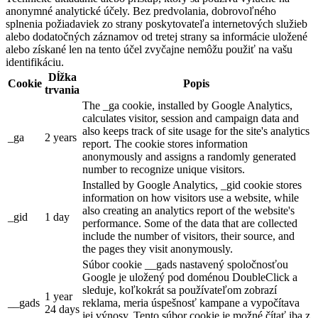
anonymné analytické účely. Bez predvolania, dobrovoľného
splnenia požiadaviek zo strany poskytovateľa internetových služieb
alebo dodatočných záznamov od tretej strany sa informácie uložené
alebo získané len na tento účel zvyčajne nemôžu použiť na vašu
identifikáciu.
Dĺžka
Cookie
Popis
trvania
The _ga cookie, installed by Google Analytics,
calculates visitor, session and campaign data and
also keeps track of site usage for the site's analytics
_ga
2 years
report. The cookie stores information
anonymously and assigns a randomly generated
number to recognize unique visitors.
Installed by Google Analytics, _gid cookie stores
information on how visitors use a website, while
also creating an analytics report of the website's
_gid
1 day
performance. Some of the data that are collected
include the number of visitors, their source, and
the pages they visit anonymously.
Súbor cookie __gads nastavený spoločnosťou
Google je uložený pod doménou DoubleClick a
sleduje, koľkokrát sa používateľom zobrazí
1 year
__gads
reklama, meria úspešnosť kampane a vypočítava
24 days
jej výnosy. Tento súbor cookie je možné čítať iba z