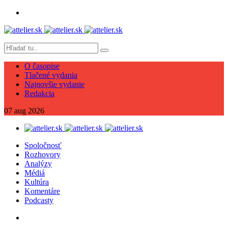
O časopise
Tlačené vydania
Najnovšie vydanie
Redakcia
07
aug
2026
Spoločnosť
Rozhovory
Analýzy
Médiá
Kultúra
Komentáre
Podcasty