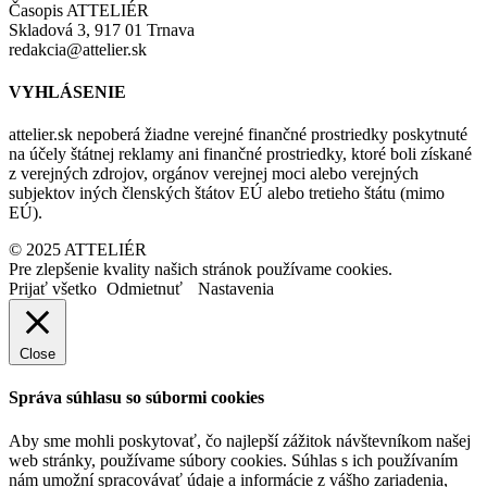
Časopis ATTELIÉR
Skladová 3, 917 01 Trnava
redakcia@attelier.sk
VYHLÁSENIE
attelier.sk nepoberá žiadne verejné finančné prostriedky poskytnuté
na účely štátnej reklamy ani finančné prostriedky, ktoré boli získané
z verejných zdrojov, orgánov verejnej moci alebo verejných
subjektov iných členských štátov EÚ alebo tretieho štátu (mimo
EÚ).
© 2025 ATTELIÉR
Pre zlepšenie kvality našich stránok používame cookies.
Prijať všetko
Odmietnuť
Nastavenia
Close
Správa súhlasu so súbormi cookies
Aby sme mohli poskytovať, čo najlepší zážitok návštevníkom našej
web stránky, používame súbory cookies. Súhlas s ich používaním
nám umožní spracovávať údaje a informácie z vášho zariadenia,