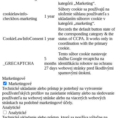
kategórii „Marketing“.
Súbory cookie sa používajú na
cookielawinfo-
uloženie súhlasu používateľa s
1 year
checkbox-marketing
ukladaním súborov cookie v
kategórii „marketing“.
Records the default button state of
the corresponding category & the
CookieLawInfoConsent
1 year
status of CCPA. It works only in
coordination with the primary
cookie.
Tento súbor cookie nastavuje
5
služba Google recaptcha na
_GRECAPTCHA
months
identifikáciu robotov na ochranu
27 days
webovej stránky pred škodlivými
spamovými útokmi.
Marketingové
Marketingové
Technické ukladanie alebo prístup je potrebný na vytvorenie
používateľských profilov na zasielanie reklamy alebo na sledovanie
používateľa na webovej stránke alebo na viacerých webových
stránkach na podobné marketingové účely.
Analytické
Analytické
Technické ukladanie alebo prístup, ktorý sa používa výlučne na