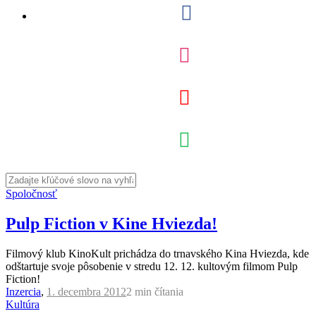
Spoločnosť
Pulp Fiction v Kine Hviezda!
Filmový klub KinoKult prichádza do trnavského Kina Hviezda, kde
odštartuje svoje pôsobenie v stredu 12. 12. kultovým filmom Pulp
Fiction!
Inzercia
,
1. decembra 2012
2 min
čítania
Kultúra