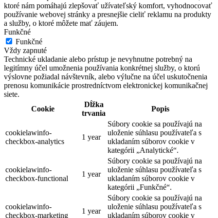
ktoré nám pomáhajú zlepšovať užívateľský komfort, vyhodnocovať
používanie webovej stránky a presnejšie cieliť reklamu na produkty
a služby, o ktoré môžete mať záujem.
Funkčné
Funkčné
Vždy zapnuté
Technické ukladanie alebo prístup je nevyhnutne potrebný na
legitímny účel umožnenia používania konkrétnej služby, o ktorú
výslovne požiadal návštevník, alebo výlučne na účel uskutočnenia
prenosu komunikácie prostredníctvom elektronickej komunikačnej
siete.
Dĺžka
Cookie
Popis
trvania
Súbory cookie sa používajú na
cookielawinfo-
uloženie súhlasu používateľa s
1 year
checkbox-analytics
ukladaním súborov cookie v
kategórii „Analytické“.
Súbory cookie sa používajú na
cookielawinfo-
uloženie súhlasu používateľa s
1 year
checkbox-functional
ukladaním súborov cookie v
kategórii „Funkčné“.
Súbory cookie sa používajú na
cookielawinfo-
uloženie súhlasu používateľa s
1 year
checkbox-marketing
ukladaním súborov cookie v