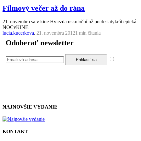
Filmový večer až do rána
21. novembra sa v kine Hviezda uskutoční už po desiatykrát epická
NOCvKINE.
lucia.kucerkova
,
21. novembra 2012
1 min
čítania
Odoberať newsletter
Súhlasím
so zásadami a podmienkami ochrany osobných údajov.
NAJNOVŠIE VYDANIE
KONTAKT