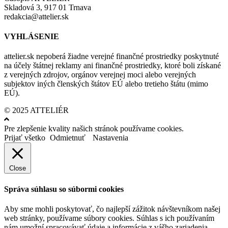
Skladová 3, 917 01 Trnava
redakcia@attelier.sk
VYHLÁSENIE
attelier.sk nepoberá žiadne verejné finančné prostriedky poskytnuté
na účely štátnej reklamy ani finančné prostriedky, ktoré boli získané
z verejných zdrojov, orgánov verejnej moci alebo verejných
subjektov iných členských štátov EÚ alebo tretieho štátu (mimo
EÚ).
© 2025 ATTELIÉR
Pre zlepšenie kvality našich stránok používame cookies.
Prijať všetko
Odmietnuť
Nastavenia
Close
Správa súhlasu so súbormi cookies
Aby sme mohli poskytovať, čo najlepší zážitok návštevníkom našej
web stránky, používame súbory cookies. Súhlas s ich používaním
nám umožní spracovávať údaje a informácie z vášho zariadenia,