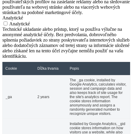
používateľských profilov na zasielanie reklamy alebo na sledovanie
používateľa na webovej stránke alebo na viacerých webových
stránkach na podobné marketingové účely.
Analytické
Analytické
Technické ukladanie alebo prístup, ktorý sa používa výlučne na
anonymné analytické účely. Bez predvolania, dobrovoľného
splnenia požiadaviek zo strany poskytovateľa internetových služieb
alebo dodatočných záznamov od tretej strany sa informácie uložené
alebo získané len na tento účel zvyčajne nemôžu použiť na vašu
identifikáciu.
Cookie
Dĺžka trvania
Popis
The _ga cookie, installed by
Google Analytics, calculates visitor,
session and campaign data and
also keeps track of site usage for
_ga
2 years
the site's analytics report. The
cookie stores information
anonymously and assigns a
randomly generated number to
recognize unique visitors.
Installed by Google Analytics, _gid
cookie stores information on how
visitors use a website, while also