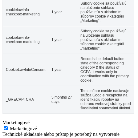
Súbory cookie sa používajú
na uloženie súhlasu
cookielawinfo-
1 year
používateľa s ukladaním
checkbox-marketing
súborov cookie v kategórii
„Marketing“.
Súbory cookie sa používajú
na uloženie súhlasu
cookielawinfo-
1 year
používateľa s ukladaním
checkbox-marketing
súborov cookie v kategórii
„marketing“.
Records the default button
state of the corresponding
category & the status of
CookieLawInfoConsent
1 year
CCPA. It works only in
coordination with the primary
cookie.
Tento súbor cookie nastavuje
služba Google recaptcha na
5 months 27
_GRECAPTCHA
identifikáciu robotov na
days
ochranu webovej stránky pred
škodlivými spamovými útokmi.
Marketingové
Marketingové
Technické ukladanie alebo prístup je potrebný na vytvorenie