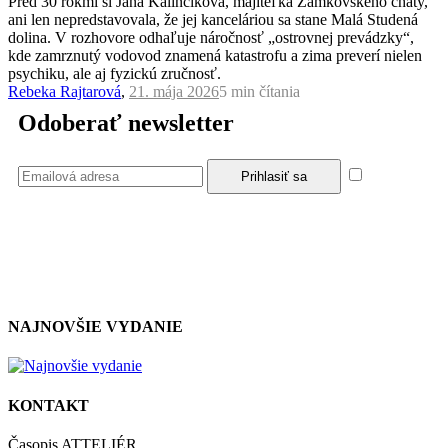
Pred 30 rokmi si Jana Kalinčíková, majiteľka Zamkovského chaty,
ani len nepredstavovala, že jej kanceláriou sa stane Malá Studená
dolina. V rozhovore odhaľuje náročnosť „ostrovnej prevádzky“,
kde zamrznutý vodovod znamená katastrofu a zima preverí nielen
psychiku, ale aj fyzickú zručnosť.
Rebeka Rajtarová
,
21. mája 2026
5 min
čítania
Odoberať newsletter
Súhlasím
so zásadami a podmienkami ochrany osobných údajov.
NAJNOVŠIE VYDANIE
KONTAKT
Časopis ATTELIÉR