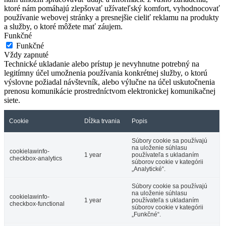
ktoré nám pomáhajú zlepšovať užívateľský komfort, vyhodnocovať
používanie webovej stránky a presnejšie cieliť reklamu na produkty
a služby, o ktoré môžete mať záujem.
Funkčné
Funkčné
Vždy zapnuté
Technické ukladanie alebo prístup je nevyhnutne potrebný na
legitímny účel umožnenia používania konkrétnej služby, o ktorú
výslovne požiadal návštevník, alebo výlučne na účel uskutočnenia
prenosu komunikácie prostredníctvom elektronickej komunikačnej
siete.
Cookie
Dĺžka trvania
Popis
Súbory cookie sa používajú
na uloženie súhlasu
cookielawinfo-
1 year
používateľa s ukladaním
checkbox-analytics
súborov cookie v kategórii
„Analytické“.
Súbory cookie sa používajú
na uloženie súhlasu
cookielawinfo-
1 year
používateľa s ukladaním
checkbox-functional
súborov cookie v kategórii
„Funkčné“.