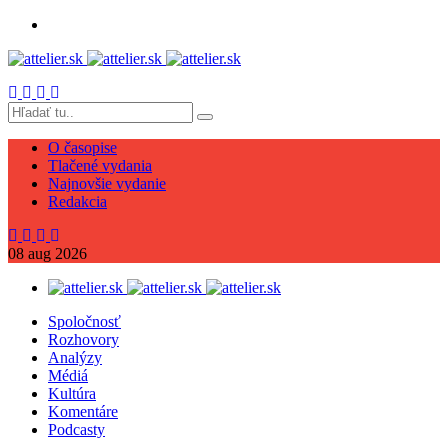
O časopise
Tlačené vydania
Najnovšie vydanie
Redakcia
08
aug
2026
Spoločnosť
Rozhovory
Analýzy
Médiá
Kultúra
Komentáre
Podcasty