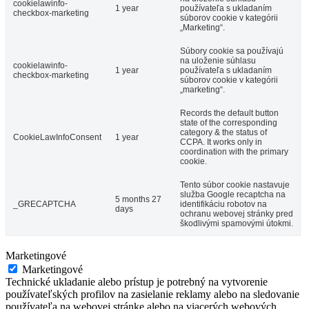
cookielawinfo-
1 year
používateľa s ukladaním
checkbox-marketing
súborov cookie v kategórii
„Marketing“.
Súbory cookie sa používajú
na uloženie súhlasu
cookielawinfo-
1 year
používateľa s ukladaním
checkbox-marketing
súborov cookie v kategórii
„marketing“.
Records the default button
state of the corresponding
category & the status of
CookieLawInfoConsent
1 year
CCPA. It works only in
coordination with the primary
cookie.
Tento súbor cookie nastavuje
služba Google recaptcha na
5 months 27
_GRECAPTCHA
identifikáciu robotov na
days
ochranu webovej stránky pred
škodlivými spamovými útokmi.
Marketingové
Marketingové
Technické ukladanie alebo prístup je potrebný na vytvorenie
používateľských profilov na zasielanie reklamy alebo na sledovanie
používateľa na webovej stránke alebo na viacerých webových