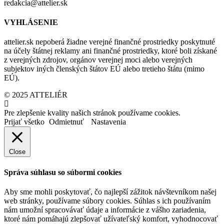
redakcia@attelier.sk
VYHLÁSENIE
attelier.sk nepoberá žiadne verejné finančné prostriedky poskytnuté
na účely štátnej reklamy ani finančné prostriedky, ktoré boli získané
z verejných zdrojov, orgánov verejnej moci alebo verejných
subjektov iných členských štátov EÚ alebo tretieho štátu (mimo
EÚ).
© 2025 ATTELIÉR
Pre zlepšenie kvality našich stránok používame cookies.
Prijať všetko
Odmietnuť
Nastavenia
Close
Správa súhlasu so súbormi cookies
Aby sme mohli poskytovať, čo najlepší zážitok návštevníkom našej
web stránky, používame súbory cookies. Súhlas s ich používaním
nám umožní spracovávať údaje a informácie z vášho zariadenia,
ktoré nám pomáhajú zlepšovať užívateľský komfort, vyhodnocovať