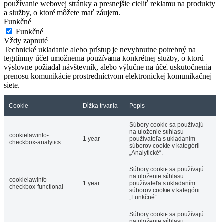
používanie webovej stránky a presnejšie cieliť reklamu na produkty
a služby, o ktoré môžete mať záujem.
Funkčné
Funkčné
Vždy zapnuté
Technické ukladanie alebo prístup je nevyhnutne potrebný na
legitímny účel umožnenia používania konkrétnej služby, o ktorú
výslovne požiadal návštevník, alebo výlučne na účel uskutočnenia
prenosu komunikácie prostredníctvom elektronickej komunikačnej
siete.
Cookie
Dĺžka trvania
Popis
Súbory cookie sa používajú
na uloženie súhlasu
cookielawinfo-
1 year
používateľa s ukladaním
checkbox-analytics
súborov cookie v kategórii
„Analytické“.
Súbory cookie sa používajú
na uloženie súhlasu
cookielawinfo-
1 year
používateľa s ukladaním
checkbox-functional
súborov cookie v kategórii
„Funkčné“.
Súbory cookie sa používajú
na uloženie súhlasu