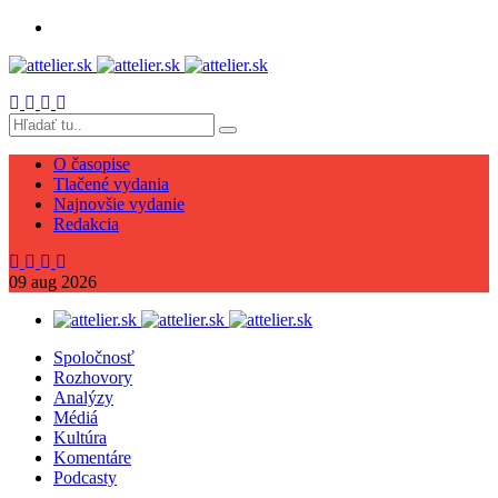
O časopise
Tlačené vydania
Najnovšie vydanie
Redakcia
09
aug
2026
Spoločnosť
Rozhovory
Analýzy
Médiá
Kultúra
Komentáre
Podcasty