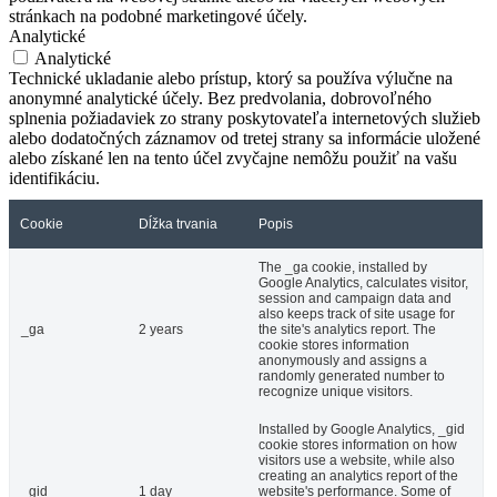
stránkach na podobné marketingové účely.
Analytické
Analytické
Technické ukladanie alebo prístup, ktorý sa používa výlučne na
anonymné analytické účely. Bez predvolania, dobrovoľného
splnenia požiadaviek zo strany poskytovateľa internetových služieb
alebo dodatočných záznamov od tretej strany sa informácie uložené
alebo získané len na tento účel zvyčajne nemôžu použiť na vašu
identifikáciu.
Cookie
Dĺžka trvania
Popis
The _ga cookie, installed by
Google Analytics, calculates visitor,
session and campaign data and
also keeps track of site usage for
_ga
2 years
the site's analytics report. The
cookie stores information
anonymously and assigns a
randomly generated number to
recognize unique visitors.
Installed by Google Analytics, _gid
cookie stores information on how
visitors use a website, while also
creating an analytics report of the
_gid
1 day
website's performance. Some of