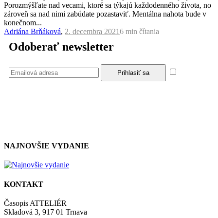
Porozmýšľate nad vecami, ktoré sa týkajú každodenného života, no
zároveň sa nad nimi zabúdate pozastaviť. Mentálna nahota bude v
konečnom...
Adriána Brňáková
,
2. decembra 2021
6 min
čítania
Odoberať newsletter
Súhlasím
so zásadami a podmienkami ochrany osobných údajov.
NAJNOVŠIE VYDANIE
KONTAKT
Časopis ATTELIÉR
Skladová 3, 917 01 Trnava