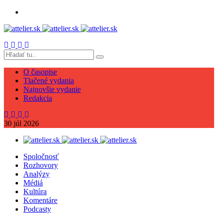
O časopise
Tlačené vydania
Najnovšie vydanie
Redakcia
30
júl
2026
Spoločnosť
Rozhovory
Analýzy
Médiá
Kultúra
Komentáre
Podcasty