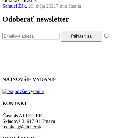
ktorá raz spľasne.
Samuel Žák
,
20. mája 2021
7 min
čítania
Odoberať newsletter
Súhlasím so
zásadami a podmienkami ochrany osobných údajov.
NAJNOVŠIE VYDANIE
KONTAKT
Časopis ATTELIÉR
Skladová 3, 917 01 Trnava
redakcia@attelier.sk