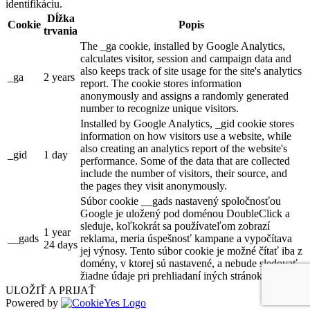
identifikáciu.
Dĺžka
Cookie
Popis
trvania
The _ga cookie, installed by Google Analytics,
calculates visitor, session and campaign data and
also keeps track of site usage for the site's analytics
_ga
2 years
report. The cookie stores information
anonymously and assigns a randomly generated
number to recognize unique visitors.
Installed by Google Analytics, _gid cookie stores
information on how visitors use a website, while
also creating an analytics report of the website's
_gid
1 day
performance. Some of the data that are collected
include the number of visitors, their source, and
the pages they visit anonymously.
Súbor cookie __gads nastavený spoločnosťou
Google je uložený pod doménou DoubleClick a
sleduje, koľkokrát sa používateľom zobrazí
1 year
__gads
reklama, meria úspešnosť kampane a vypočítava
24 days
jej výnosy. Tento súbor cookie je možné čítať iba z
domény, v ktorej sú nastavené, a nebude sledovať
žiadne údaje pri prehliadaní iných stránok.
ULOŽIŤ A PRIJAŤ
Powered by