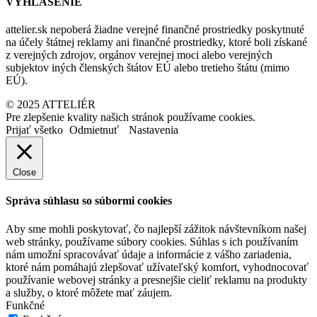
VYHLÁSENIE
attelier.sk nepoberá žiadne verejné finančné prostriedky poskytnuté
na účely štátnej reklamy ani finančné prostriedky, ktoré boli získané
z verejných zdrojov, orgánov verejnej moci alebo verejných
subjektov iných členských štátov EÚ alebo tretieho štátu (mimo
EÚ).
© 2025 ATTELIÉR
Pre zlepšenie kvality našich stránok používame cookies.
Prijať všetko
Odmietnuť
Nastavenia
Close
Správa súhlasu so súbormi cookies
Aby sme mohli poskytovať, čo najlepší zážitok návštevníkom našej
web stránky, používame súbory cookies. Súhlas s ich používaním
nám umožní spracovávať údaje a informácie z vášho zariadenia,
ktoré nám pomáhajú zlepšovať užívateľský komfort, vyhodnocovať
používanie webovej stránky a presnejšie cieliť reklamu na produkty
a služby, o ktoré môžete mať záujem.
Funkčné