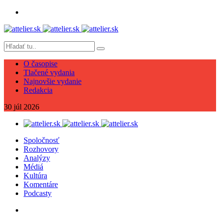
O časopise
Tlačené vydania
Najnovšie vydanie
Redakcia
30
júl
2026
Spoločnosť
Rozhovory
Analýzy
Médiá
Kultúra
Komentáre
Podcasty