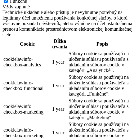
Funkčné
Vždy zapnuté
Technické ukladanie alebo prístup je nevyhnutne potrebný na
legitímny účel umožnenia používania konkrétnej služby, o ktorú
výslovne požiadal návštevník, alebo výlučne na účel uskutočnenia
prenosu komunikácie prostredníctvom elektronickej komunikačnej
siete.
Dĺžka
Cookie
Popis
trvania
Súbory cookie sa používajú na
cookielawinfo-
uloženie súhlasu používateľa s
1 year
checkbox-analytics
ukladaním súborov cookie v
kategórii „Analytické“.
Súbory cookie sa používajú na
cookielawinfo-
uloženie súhlasu používateľa s
1 year
checkbox-functional
ukladaním súborov cookie v
kategórii „Funkčné“.
Súbory cookie sa používajú na
cookielawinfo-
uloženie súhlasu používateľa s
1 year
checkbox-marketing
ukladaním súborov cookie v
kategórii „Marketing“.
Súbory cookie sa používajú na
cookielawinfo-
uloženie súhlasu používateľa s
1 year
checkbox-marketing
ukladaním súborov cookie v