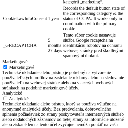
kategórii „marketing“.
Records the default button state of
the corresponding category & the
CookieLawInfoConsent
1 year
status of CCPA. It works only in
coordination with the primary
cookie.
Tento súbor cookie nastavuje
5
služba Google recaptcha na
_GRECAPTCHA
months
identifikáciu robotov na ochranu
27 days
webovej stránky pred škodlivými
spamovými útokmi.
Marketingové
Marketingové
Technické ukladanie alebo prístup je potrebný na vytvorenie
používateľských profilov na zasielanie reklamy alebo na sledovanie
používateľa na webovej stránke alebo na viacerých webových
stránkach na podobné marketingové účely.
Analytické
Analytické
Technické ukladanie alebo prístup, ktorý sa používa výlučne na
anonymné analytické účely. Bez predvolania, dobrovoľného
splnenia požiadaviek zo strany poskytovateľa internetových služieb
alebo dodatočných záznamov od tretej strany sa informácie uložené
alebo získané len na tento účel zvyčajne nemôžu použiť na vašu