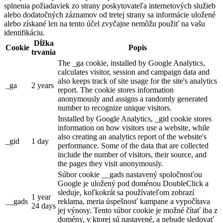
splnenia požiadaviek zo strany poskytovateľa internetových služieb
alebo dodatočných záznamov od tretej strany sa informácie uložené
alebo získané len na tento účel zvyčajne nemôžu použiť na vašu
identifikáciu.
Dĺžka
Cookie
Popis
trvania
The _ga cookie, installed by Google Analytics,
calculates visitor, session and campaign data and
also keeps track of site usage for the site's analytics
_ga
2 years
report. The cookie stores information
anonymously and assigns a randomly generated
number to recognize unique visitors.
Installed by Google Analytics, _gid cookie stores
information on how visitors use a website, while
also creating an analytics report of the website's
_gid
1 day
performance. Some of the data that are collected
include the number of visitors, their source, and
the pages they visit anonymously.
Súbor cookie __gads nastavený spoločnosťou
Google je uložený pod doménou DoubleClick a
sleduje, koľkokrát sa používateľom zobrazí
1 year
__gads
reklama, meria úspešnosť kampane a vypočítava
24 days
jej výnosy. Tento súbor cookie je možné čítať iba z
domény, v ktorej sú nastavené, a nebude sledovať