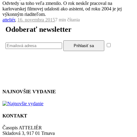
Odvtedy sa toho veľa zmenilo. O rok neskôr pracoval na
karlovarskej filmovej udalosti ako asistent, od roku 2004 je jej
výkonným riaditeľom.
atteliér
,
16. novembra 2015
7 min
čítania
Odoberať newsletter
Súhlasím
so zásadami a podmienkami ochrany osobných údajov.
NAJNOVŠIE VYDANIE
KONTAKT
Časopis ATTELIÉR
Skladová 3, 917 01 Trnava