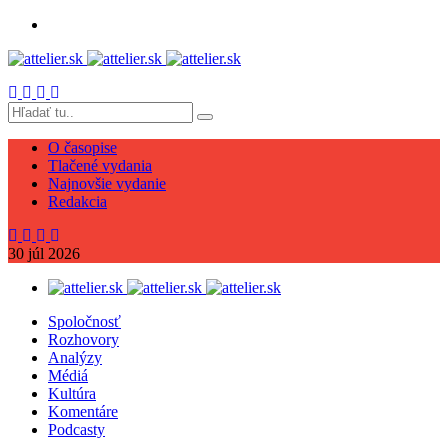
O časopise
Tlačené vydania
Najnovšie vydanie
Redakcia
30
júl
2026
Spoločnosť
Rozhovory
Analýzy
Médiá
Kultúra
Komentáre
Podcasty