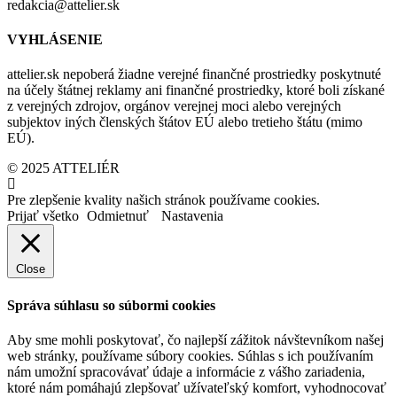
redakcia@attelier.sk
VYHLÁSENIE
attelier.sk nepoberá žiadne verejné finančné prostriedky poskytnuté
na účely štátnej reklamy ani finančné prostriedky, ktoré boli získané
z verejných zdrojov, orgánov verejnej moci alebo verejných
subjektov iných členských štátov EÚ alebo tretieho štátu (mimo
EÚ).
© 2025 ATTELIÉR
Pre zlepšenie kvality našich stránok používame cookies.
Prijať všetko
Odmietnuť
Nastavenia
Close
Správa súhlasu so súbormi cookies
Aby sme mohli poskytovať, čo najlepší zážitok návštevníkom našej
web stránky, používame súbory cookies. Súhlas s ich používaním
nám umožní spracovávať údaje a informácie z vášho zariadenia,
ktoré nám pomáhajú zlepšovať užívateľský komfort, vyhodnocovať