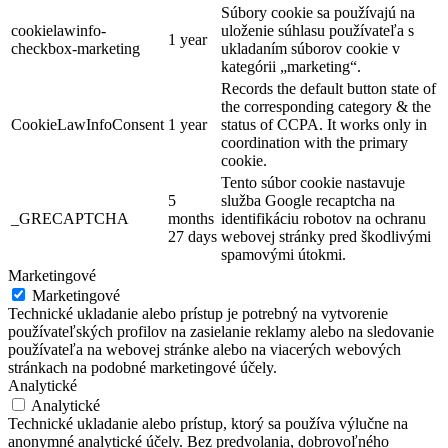
Súbory cookie sa používajú na
cookielawinfo-
uloženie súhlasu používateľa s
1 year
checkbox-marketing
ukladaním súborov cookie v
kategórii „marketing“.
Records the default button state of
the corresponding category & the
CookieLawInfoConsent
1 year
status of CCPA. It works only in
coordination with the primary
cookie.
Tento súbor cookie nastavuje
5
služba Google recaptcha na
_GRECAPTCHA
months
identifikáciu robotov na ochranu
27 days
webovej stránky pred škodlivými
spamovými útokmi.
Marketingové
Marketingové
Technické ukladanie alebo prístup je potrebný na vytvorenie
používateľských profilov na zasielanie reklamy alebo na sledovanie
používateľa na webovej stránke alebo na viacerých webových
stránkach na podobné marketingové účely.
Analytické
Analytické
Technické ukladanie alebo prístup, ktorý sa používa výlučne na
anonymné analytické účely. Bez predvolania, dobrovoľného