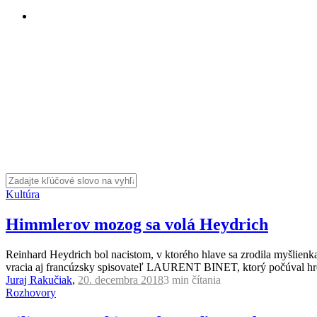
Kultúra
Himmlerov mozog sa volá Heydrich
Reinhard Heydrich bol nacistom, v ktorého hlave sa zrodila myšlienk
vracia aj francúzsky spisovateľ LAURENT BINET, ktorý počúval hrozi
Juraj Rakučiak
,
20. decembra 2018
3 min
čítania
Rozhovory