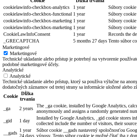
Cookie
Dĺžka trvania
cookielawinfo-checkbox-analytics
1 year
Súbory cookie 
cookielawinfo-checkbox-functional
1 year
Súbory cookie 
cookielawinfo-checkbox-marketing
1 year
Súbory cookie 
cookielawinfo-checkbox-marketing
1 year
Súbory cookie 
CookieLawInfoConsent
1 year
Records the de
_GRECAPTCHA
5 months 27 days
Tento súbor co
Marketingové
Marketingové
Technické ukladanie alebo prístup je potrebný na vytvorenie používa
podobné marketingové účely.
Analytické
Analytické
Technické ukladanie alebo prístup, ktorý sa používa výlučne na anon
dodatočných záznamov od tretej strany sa informácie uložené alebo zí
Dĺžka
Cookie
trvania
The _ga cookie, installed by Google Analytics, calcul
_ga
2 years
anonymously and assigns a randomly generated numb
Installed by Google Analytics, _gid cookie stores in
_gid
1 day
collected include the number of visitors, their sourc
1 year
Súbor cookie __gads nastavený spoločnosťou Googl
__gads
24 days
výnosy. Tento súbor cookie je možné čítať iba z dom