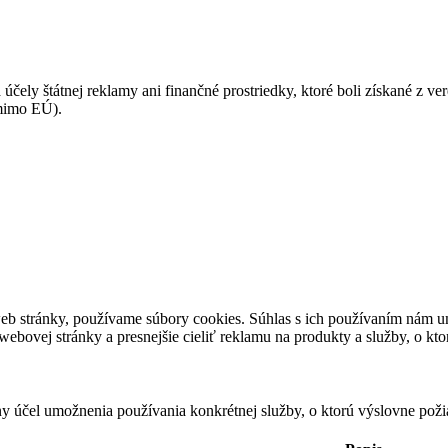
 účely štátnej reklamy ani finančné prostriedky, ktoré boli získané z v
(mimo EÚ).
eb stránky, používame súbory cookies. Súhlas s ich používaním nám um
bovej stránky a presnejšie cieliť reklamu na produkty a služby, o kt
ny účel umožnenia používania konkrétnej služby, o ktorú výslovne poži