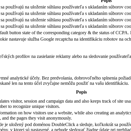
Popis
sa používajú na uloženie súhlasu používateľa s ukladaním súborov cook
sa používajú na uloženie súhlasu používateľa s ukladaním súborov coo
sa používajú na uloženie súhlasu používateľa s ukladaním súborov coo
sa používajú na uloženie súhlasu používateľa s ukladaním súborov cook
fault button state of the corresponding category & the status of CCPA. 
okie nastavuje služba Google recaptcha na identifikáciu robotov na 
teľských profilov na zasielanie reklamy alebo na sledovanie používate
ymné analytické účely. Bez predvolania, dobrovoľného splnenia požiada
skané len na tento účel zvyčajne nemôžu použiť na vašu identifikáciu.
Popis
ates visitor, session and campaign data and also keeps track of site usag
er to recognize unique visitors.
formation on how visitors use a website, while also creating an analytics
e, and the pages they visit anonymously.
e je uložený pod doménou DoubleClick a sleduje, koľkokrát sa použív
ény, v ktorej sú nastavené, a nebude sledovať žiadne údaje pri prehliad