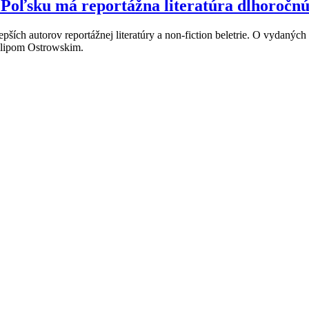
 Poľsku má reportážna literatúra dlhoročnú
ích autorov reportážnej literatúry a non-fiction beletrie. O vydaných 
Filipom Ostrowskim.
ásadami a podmienkami ochrany osobných údajov.