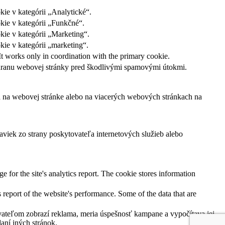
ie v kategórii „Analytické“.
kie v kategórii „Funkčné“.
kie v kategórii „Marketing“.
ie v kategórii „marketing“.
It works only in coordination with the primary cookie.
ochranu webovej stránky pred škodlivými spamovými útokmi.
ľa na webovej stránke alebo na viacerých webových stránkach na
viek zo strany poskytovateľa internetových služieb alebo
e for the site's analytics report. The cookie stores information
 report of the website's performance. Some of the data that are
ateľom zobrazí reklama, meria úspešnosť kampane a vypočítava jej
aní iných stránok.