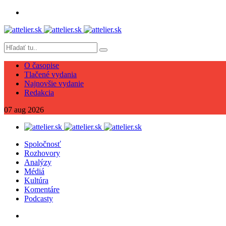
O časopise
Tlačené vydania
Najnovšie vydanie
Redakcia
07
aug
2026
Spoločnosť
Rozhovory
Analýzy
Médiá
Kultúra
Komentáre
Podcasty