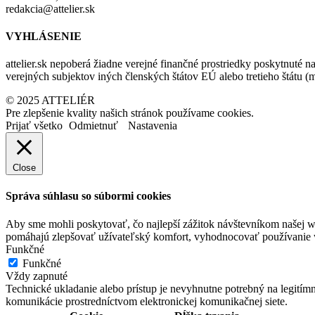
redakcia@attelier.sk
VYHLÁSENIE
attelier.sk nepoberá žiadne verejné finančné prostriedky poskytnuté na
verejných subjektov iných členských štátov EÚ alebo tretieho štátu 
© 2025 ATTELIÉR
Pre zlepšenie kvality našich stránok používame cookies.
Prijať všetko
Odmietnuť
Nastavenia
Close
Správa súhlasu so súbormi cookies
Aby sme mohli poskytovať, čo najlepší zážitok návštevníkom našej w
pomáhajú zlepšovať užívateľský komfort, vyhodnocovať používanie we
Funkčné
Funkčné
Vždy zapnuté
Technické ukladanie alebo prístup je nevyhnutne potrebný na legitím
komunikácie prostredníctvom elektronickej komunikačnej siete.