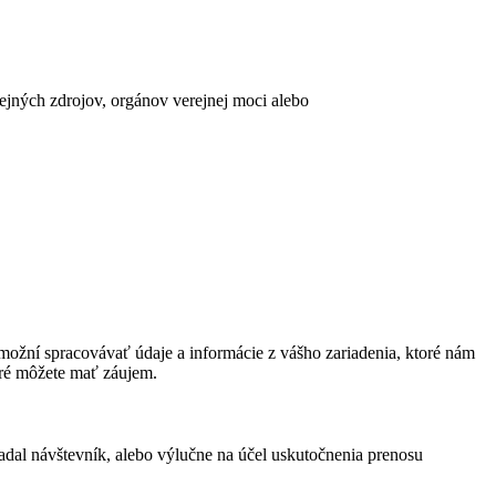
erejných zdrojov, orgánov verejnej moci alebo
ožní spracovávať údaje a informácie z vášho zariadenia, ktoré nám
oré môžete mať záujem.
adal návštevník, alebo výlučne na účel uskutočnenia prenosu