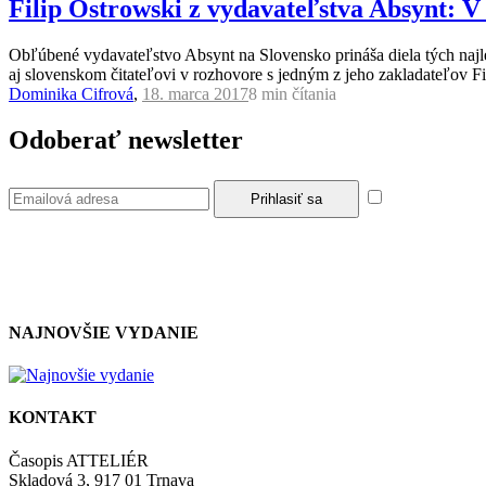
Filip Ostrowski z vydavateľstva Absynt: V
Obľúbené vydavateľstvo Absynt na Slovensko prináša diela tých najlepš
aj slovenskom čitateľovi v rozhovore s jedným z jeho zakladateľov 
Dominika Cifrová
,
18. marca 2017
8 min
čítania
Odoberať newsletter
Súhlasím so z
NAJNOVŠIE VYDANIE
KONTAKT
Časopis ATTELIÉR
Skladová 3, 917 01 Trnava