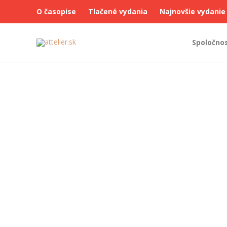
O časopise
Tlačené vydania
Najnovšie vydanie
Spoločno