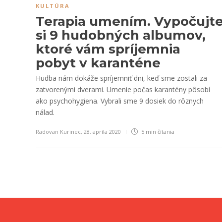
KULTÚRA
Terapia umením. Vypočujt
si 9 hudobných albumov,
ktoré vám spríjemnia
pobyt v karanténe
Hudba nám dokáže spríjemniť dni, keď sme zostali za
zatvorenými dverami. Umenie počas karantény pôsobí
ako psychohygiena. Vybrali sme 9 dosiek do rôznych
nálad.
Radovan Kurinec
,
28. apríla 2020
5 min
čítania