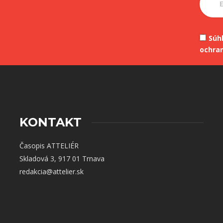
Súh
ochra
KONTAKT
Časopis ATTELIÉR
Skladová 3, 917 01 Trnava
redakcia@attelier.sk