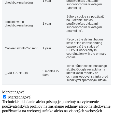
1 year
používateľa s ukladaním
checkbox-marketing
súborov cookie v kategórii
„Marketing“.
Súbory cookie sa používajú
na uloženie súhlasu
cookielawinfo-
1 year
používateľa s ukladaním
checkbox-marketing
súborov cookie v kategórii
„marketing“.
Records the default button
state of the corresponding
category & the status of
CookieLawInfoConsent
1 year
CCPA. It works only in
coordination with the primary
cookie.
Tento súbor cookie nastavuje
služba Google recaptcha na
5 months 27
_GRECAPTCHA
identifikáciu robotov na
days
ochranu webovej stránky pred
škodlivými spamovými útokmi.
Marketingové
Marketingové
Technické ukladanie alebo prístup je potrebný na vytvorenie
používateľských profilov na zasielanie reklamy alebo na sledovanie
používateľa na webovej stránke alebo na viacerých webových