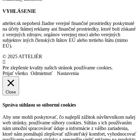
VYHLÁSENIE
attelier.sk nepoberá žiadne verejné finančné prostriedky poskytnuté
na účely štátnej reklamy ani finančné prostriedky, ktoré boli získané
z verejných zdrojov, orgánov verejnej moci alebo verejných
subjektov iných členských štátov EÚ alebo tretieho štátu (mimo
EÚ).
© 2025 ATTELIÉR
Pre zlepšenie kvality našich stránok používame cookies.
Prijať všetko
Odmietnuť
Nastavenia
Close
Správa súhlasu so súbormi cookies
Aby sme mohli poskytovať, čo najlepší zážitok návštevníkom našej
web stránky, používame súbory cookies. Súhlas s ich používaním
nám umožní spracovávať údaje a informácie z vášho zariadenia,
ktoré nám pomáhajú zlepšovať užívateľský komfort, vyhodnocovať
používanie webovej stránky a presnejšie cieliť reklamu na produkty