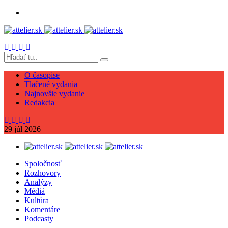
O časopise
Tlačené vydania
Najnovšie vydanie
Redakcia
29
júl
2026
Spoločnosť
Rozhovory
Analýzy
Médiá
Kultúra
Komentáre
Podcasty