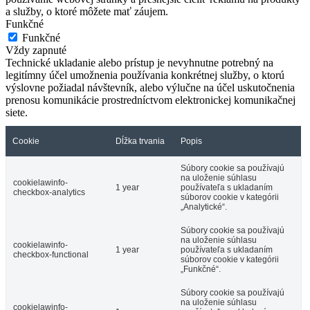
a služby, o ktoré môžete mať záujem.
Funkčné
Funkčné
Vždy zapnuté
Technické ukladanie alebo prístup je nevyhnutne potrebný na
legitímny účel umožnenia používania konkrétnej služby, o ktorú
výslovne požiadal návštevník, alebo výlučne na účel uskutočnenia
prenosu komunikácie prostredníctvom elektronickej komunikačnej
siete.
Cookie
Dĺžka trvania
Popis
Súbory cookie sa používajú
na uloženie súhlasu
cookielawinfo-
1 year
používateľa s ukladaním
checkbox-analytics
súborov cookie v kategórii
„Analytické“.
Súbory cookie sa používajú
na uloženie súhlasu
cookielawinfo-
1 year
používateľa s ukladaním
checkbox-functional
súborov cookie v kategórii
„Funkčné“.
Súbory cookie sa používajú
na uloženie súhlasu
cookielawinfo-