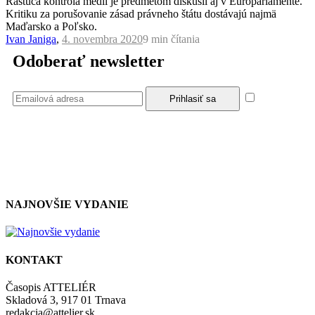
Rastúca kontrola médií je predmetom diskusií aj v Europarlamente.
Kritiku za porušovanie zásad právneho štátu dostávajú najmä
Maďarsko a Poľsko.
Ivan Janiga
,
4. novembra 2020
9 min
čítania
Odoberať newsletter
Súhlasím
so zásadami a podmienkami ochrany osobných údajov.
NAJNOVŠIE VYDANIE
KONTAKT
Časopis ATTELIÉR
Skladová 3, 917 01 Trnava
redakcia@attelier.sk