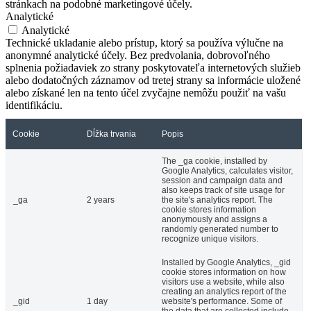
stránkach na podobné marketingové účely.
Analytické
Analytické
Technické ukladanie alebo prístup, ktorý sa používa výlučne na
anonymné analytické účely. Bez predvolania, dobrovoľného
splnenia požiadaviek zo strany poskytovateľa internetových služieb
alebo dodatočných záznamov od tretej strany sa informácie uložené
alebo získané len na tento účel zvyčajne nemôžu použiť na vašu
identifikáciu.
Cookie
Dĺžka trvania
Popis
The _ga cookie, installed by
Google Analytics, calculates visitor,
session and campaign data and
also keeps track of site usage for
_ga
2 years
the site's analytics report. The
cookie stores information
anonymously and assigns a
randomly generated number to
recognize unique visitors.
Installed by Google Analytics, _gid
cookie stores information on how
visitors use a website, while also
creating an analytics report of the
_gid
1 day
website's performance. Some of
the data that are collected include