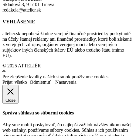
Skladová 3, 917 01 Trnava
redakcia@attelier.sk
VYHLÁSENIE
attelier.sk nepoberá žiadne verejné finančné prostriedky poskytnuté
na účely štátnej reklamy ani finančné prostriedky, ktoré boli získané
z verejných zdrojov, orgánov verejnej moci alebo verejných
subjektov iných členských štátov EÚ alebo tretieho štátu (mimo
EÚ).
© 2025 ATTELIÉR
Pre zlepšenie kvality našich stránok používame cookies.
Prijať všetko
Odmietnuť
Nastavenia
Close
Správa súhlasu so súbormi cookies
Aby sme mohli poskytovať, čo najlepší zážitok návštevníkom našej
web stránky, používame súbory cookies. Súhlas s ich používaním
nám umožní spracovávať údaje a informácie z vášho zariadenia,