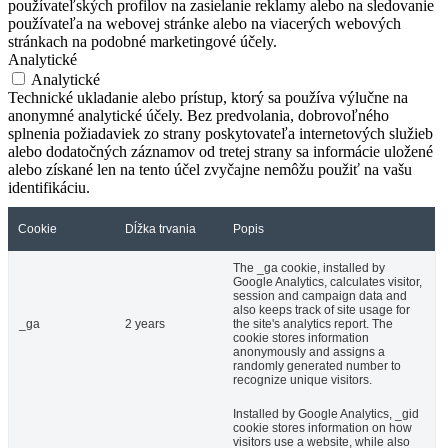
používateľských profilov na zasielanie reklamy alebo na sledovanie
používateľa na webovej stránke alebo na viacerých webových
stránkach na podobné marketingové účely.
Analytické
Analytické
Technické ukladanie alebo prístup, ktorý sa používa výlučne na
anonymné analytické účely. Bez predvolania, dobrovoľného
splnenia požiadaviek zo strany poskytovateľa internetových služieb
alebo dodatočných záznamov od tretej strany sa informácie uložené
alebo získané len na tento účel zvyčajne nemôžu použiť na vašu
identifikáciu.
Cookie
Dĺžka trvania
Popis
The _ga cookie, installed by
Google Analytics, calculates visitor,
session and campaign data and
also keeps track of site usage for
_ga
2 years
the site's analytics report. The
cookie stores information
anonymously and assigns a
randomly generated number to
recognize unique visitors.
Installed by Google Analytics, _gid
cookie stores information on how
visitors use a website, while also