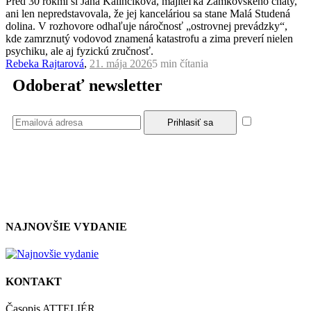
Pred 30 rokmi si Jana Kalinčíková, majiteľka Zamkovského chaty,
ani len nepredstavovala, že jej kanceláriou sa stane Malá Studená
dolina. V rozhovore odhaľuje náročnosť „ostrovnej prevádzky“,
kde zamrznutý vodovod znamená katastrofu a zima preverí nielen
psychiku, ale aj fyzickú zručnosť.
Rebeka Rajtarová
,
21. mája 2026
5 min
čítania
Odoberať newsletter
Súhlasím
so zásadami a podmienkami ochrany osobných údajov.
NAJNOVŠIE VYDANIE
KONTAKT
Časopis ATTELIÉR