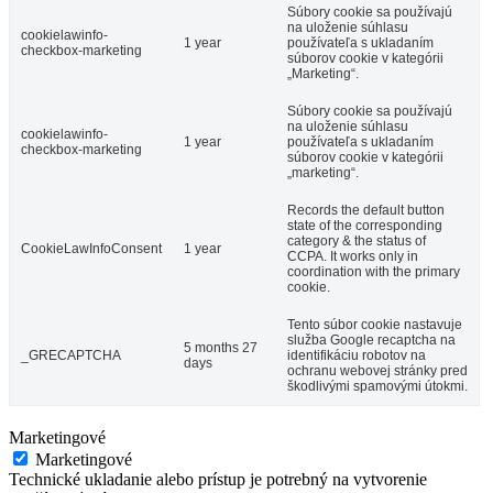
Súbory cookie sa používajú
na uloženie súhlasu
cookielawinfo-
1 year
používateľa s ukladaním
checkbox-marketing
súborov cookie v kategórii
„Marketing“.
Súbory cookie sa používajú
na uloženie súhlasu
cookielawinfo-
1 year
používateľa s ukladaním
checkbox-marketing
súborov cookie v kategórii
„marketing“.
Records the default button
state of the corresponding
category & the status of
CookieLawInfoConsent
1 year
CCPA. It works only in
coordination with the primary
cookie.
Tento súbor cookie nastavuje
služba Google recaptcha na
5 months 27
_GRECAPTCHA
identifikáciu robotov na
days
ochranu webovej stránky pred
škodlivými spamovými útokmi.
Marketingové
Marketingové
Technické ukladanie alebo prístup je potrebný na vytvorenie