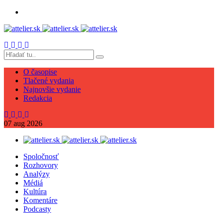
O časopise
Tlačené vydania
Najnovšie vydanie
Redakcia
07
aug
2026
Spoločnosť
Rozhovory
Analýzy
Médiá
Kultúra
Komentáre
Podcasty