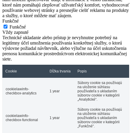
ktoré nám pomáhajú zlepšovať užívateľský komfort, vyhodnocovať
používanie webovej stránky a presnejšie cieliť reklamu na produkty
a služby, o ktoré môžete mať záujem.
Funkčné
Funkčné
Vždy zapnuté
Technické ukladanie alebo prístup je nevyhnutne potrebný na
legitímny účel umožnenia používania konkrétnej služby, o ktorú
výslovne požiadal návštevník, alebo výlučne na účel uskutočnenia
prenosu komunikácie prostredníctvom elektronickej komunikačnej
siete.
Cookie
Dĺžka trvania
Popis
Súbory cookie sa používajú
na uloženie súhlasu
cookielawinfo-
1 year
používateľa s ukladaním
checkbox-analytics
súborov cookie v kategórii
„Analytické“.
Súbory cookie sa používajú
na uloženie súhlasu
cookielawinfo-
1 year
používateľa s ukladaním
checkbox-functional
súborov cookie v kategórii
„Funkčné“.