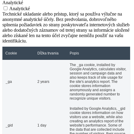
Analytické
Analytické
Technické ukladanie alebo prístup, ktorý sa používa výlučne na
anonymné analytické účely. Bez predvolania, dobrovoľného
splnenia požiadaviek zo strany poskytovateľa internetových služieb
alebo dodatočných záznamov od tretej strany sa informácie uložené
alebo získané len na tento účel zvyčajne nemôžu použiť na vašu
identifikáciu.
Cookie
Dĺžka trvania
Popis
The _ga cookie, installed by
Google Analytics, calculates visitor,
session and campaign data and
also keeps track of site usage for
_ga
2 years
the site's analytics report. The
cookie stores information
anonymously and assigns a
randomly generated number to
recognize unique visitors.
Installed by Google Analytics, _gid
cookie stores information on how
visitors use a website, while also
creating an analytics report of the
_gid
1 day
website's performance. Some of
the data that are collected include
the number of visitors, their source,