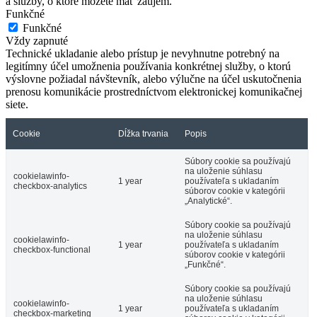
a služby, o ktoré môžete mať záujem.
Funkčné
Funkčné
Vždy zapnuté
Technické ukladanie alebo prístup je nevyhnutne potrebný na
legitímny účel umožnenia používania konkrétnej služby, o ktorú
výslovne požiadal návštevník, alebo výlučne na účel uskutočnenia
prenosu komunikácie prostredníctvom elektronickej komunikačnej
siete.
Cookie
Dĺžka trvania
Popis
Súbory cookie sa používajú
na uloženie súhlasu
cookielawinfo-
1 year
používateľa s ukladaním
checkbox-analytics
súborov cookie v kategórii
„Analytické“.
Súbory cookie sa používajú
na uloženie súhlasu
cookielawinfo-
1 year
používateľa s ukladaním
checkbox-functional
súborov cookie v kategórii
„Funkčné“.
Súbory cookie sa používajú
na uloženie súhlasu
cookielawinfo-
1 year
používateľa s ukladaním
checkbox-marketing