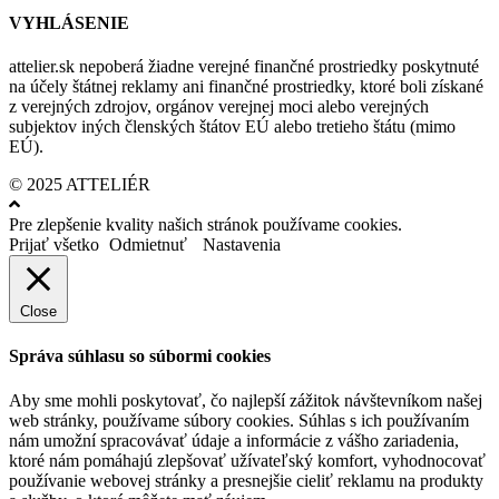
VYHLÁSENIE
attelier.sk nepoberá žiadne verejné finančné prostriedky poskytnuté
na účely štátnej reklamy ani finančné prostriedky, ktoré boli získané
z verejných zdrojov, orgánov verejnej moci alebo verejných
subjektov iných členských štátov EÚ alebo tretieho štátu (mimo
EÚ).
© 2025 ATTELIÉR
Pre zlepšenie kvality našich stránok používame cookies.
Prijať všetko
Odmietnuť
Nastavenia
Close
Správa súhlasu so súbormi cookies
Aby sme mohli poskytovať, čo najlepší zážitok návštevníkom našej
web stránky, používame súbory cookies. Súhlas s ich používaním
nám umožní spracovávať údaje a informácie z vášho zariadenia,
ktoré nám pomáhajú zlepšovať užívateľský komfort, vyhodnocovať
používanie webovej stránky a presnejšie cieliť reklamu na produkty