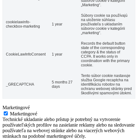
súborov cookie v kategórii
„Marketing“.
Súbory cookie sa používajú
na uloženie súhlasu
cookielawinfo-
1 year
používateľa s ukladaním
checkbox-marketing
súborov cookie v kategórii
„marketing“.
Records the default button
state of the corresponding
category & the status of
CookieLawInfoConsent
1 year
CCPA. It works only in
coordination with the primary
cookie.
Tento súbor cookie nastavuje
služba Google recaptcha na
5 months 27
_GRECAPTCHA
identifikáciu robotov na
days
ochranu webovej stránky pred
škodlivými spamovými útokmi.
Marketingové
Marketingové
Technické ukladanie alebo prístup je potrebný na vytvorenie
používateľských profilov na zasielanie reklamy alebo na sledovanie
používateľa na webovej stránke alebo na viacerých webových
stránkach na podobné marketingové účely.