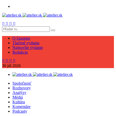
O časopise
Tlačené vydania
Najnovšie vydanie
Redakcia
30
júl
2026
Spoločnosť
Rozhovory
Analýzy
Médiá
Kultúra
Komentáre
Podcasty