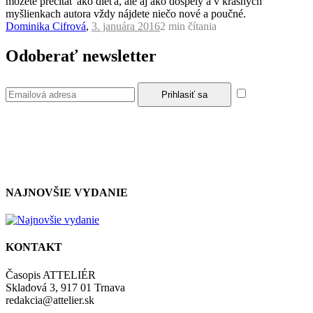
môžete prečítať ako dieťa, ale aj ako dospelý a v krásnych
myšlienkach autora vždy nájdete niečo nové a poučné.
Dominika Cifrová
,
3. januára 2016
2 min
čítania
Odoberať newsletter
Súhlasím so
zásadami a podmienkami ochrany osobných údajov.
NAJNOVŠIE VYDANIE
KONTAKT
Časopis ATTELIÉR
Skladová 3, 917 01 Trnava
redakcia@attelier.sk