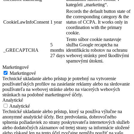
kategórii „marketing“.
Records the default button state of
the corresponding category & the
CookieLawInfoConsent
1 year
status of CCPA. It works only in
coordination with the primary
cookie.
Tento súbor cookie nastavuje
5
služba Google recaptcha na
_GRECAPTCHA
months
identifikáciu robotov na ochranu
27 days
webovej stránky pred škodlivými
spamovými útokmi.
Marketingové
Marketingové
Technické ukladanie alebo prístup je potrebný na vytvorenie
používateľských profilov na zasielanie reklamy alebo na sledovanie
používateľa na webovej stránke alebo na viacerých webových
stránkach na podobné marketingové účely.
Analytické
Analytické
Technické ukladanie alebo prístup, ktorý sa používa výlučne na
anonymné analytické účely. Bez predvolania, dobrovoľného
splnenia požiadaviek zo strany poskytovateľa internetových služieb
alebo dodatočných záznamov od tretej strany sa informácie uložené
alebo získané len na tento účel zvyčajne nemôžu použiť na vašu