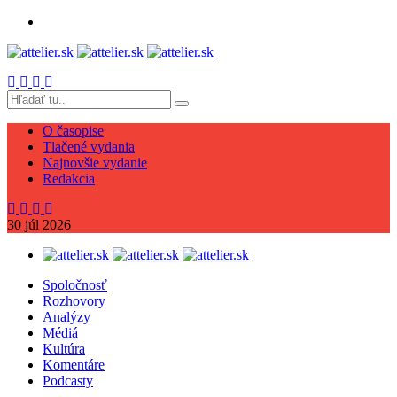
O časopise
Tlačené vydania
Najnovšie vydanie
Redakcia
30
júl
2026
Spoločnosť
Rozhovory
Analýzy
Médiá
Kultúra
Komentáre
Podcasty