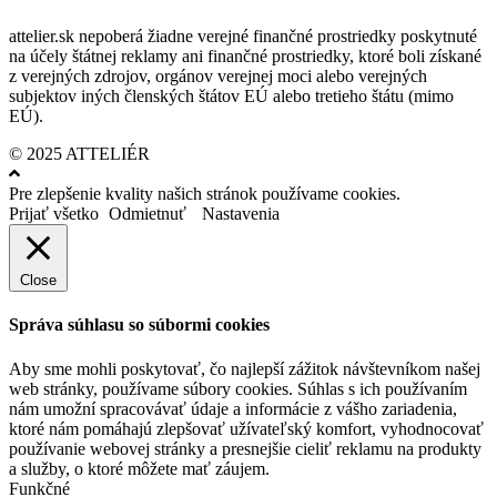
attelier.sk nepoberá žiadne verejné finančné prostriedky poskytnuté
na účely štátnej reklamy ani finančné prostriedky, ktoré boli získané
z verejných zdrojov, orgánov verejnej moci alebo verejných
subjektov iných členských štátov EÚ alebo tretieho štátu (mimo
EÚ).
© 2025 ATTELIÉR
Pre zlepšenie kvality našich stránok používame cookies.
Prijať všetko
Odmietnuť
Nastavenia
Close
Správa súhlasu so súbormi cookies
Aby sme mohli poskytovať, čo najlepší zážitok návštevníkom našej
web stránky, používame súbory cookies. Súhlas s ich používaním
nám umožní spracovávať údaje a informácie z vášho zariadenia,
ktoré nám pomáhajú zlepšovať užívateľský komfort, vyhodnocovať
používanie webovej stránky a presnejšie cieliť reklamu na produkty
a služby, o ktoré môžete mať záujem.
Funkčné