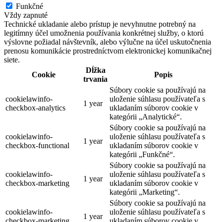
Funkčné
Vždy zapnuté
Technické ukladanie alebo prístup je nevyhnutne potrebný na
legitímny účel umožnenia používania konkrétnej služby, o ktorú
výslovne požiadal návštevník, alebo výlučne na účel uskutočnenia
prenosu komunikácie prostredníctvom elektronickej komunikačnej
siete.
Dĺžka
Cookie
Popis
trvania
Súbory cookie sa používajú na
cookielawinfo-
uloženie súhlasu používateľa s
1 year
checkbox-analytics
ukladaním súborov cookie v
kategórii „Analytické“.
Súbory cookie sa používajú na
cookielawinfo-
uloženie súhlasu používateľa s
1 year
checkbox-functional
ukladaním súborov cookie v
kategórii „Funkčné“.
Súbory cookie sa používajú na
cookielawinfo-
uloženie súhlasu používateľa s
1 year
checkbox-marketing
ukladaním súborov cookie v
kategórii „Marketing“.
Súbory cookie sa používajú na
cookielawinfo-
uloženie súhlasu používateľa s
1 year
checkbox-marketing
ukladaním súborov cookie v