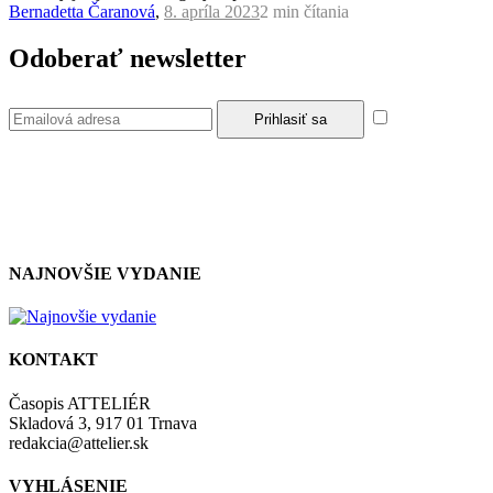
Bernadetta Čaranová
,
8. apríla 2023
2 min
čítania
Odoberať newsletter
Súhlasím so
zásadami a podmienkami ochrany osobných údajov.
NAJNOVŠIE VYDANIE
KONTAKT
Časopis ATTELIÉR
Skladová 3, 917 01 Trnava
redakcia@attelier.sk
VYHLÁSENIE