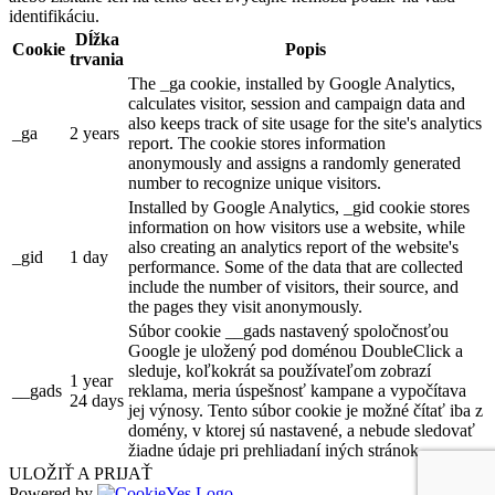
identifikáciu.
Dĺžka
Cookie
Popis
trvania
The _ga cookie, installed by Google Analytics,
calculates visitor, session and campaign data and
also keeps track of site usage for the site's analytics
_ga
2 years
report. The cookie stores information
anonymously and assigns a randomly generated
number to recognize unique visitors.
Installed by Google Analytics, _gid cookie stores
information on how visitors use a website, while
also creating an analytics report of the website's
_gid
1 day
performance. Some of the data that are collected
include the number of visitors, their source, and
the pages they visit anonymously.
Súbor cookie __gads nastavený spoločnosťou
Google je uložený pod doménou DoubleClick a
sleduje, koľkokrát sa používateľom zobrazí
1 year
__gads
reklama, meria úspešnosť kampane a vypočítava
24 days
jej výnosy. Tento súbor cookie je možné čítať iba z
domény, v ktorej sú nastavené, a nebude sledovať
žiadne údaje pri prehliadaní iných stránok.
ULOŽIŤ A PRIJAŤ
Powered by