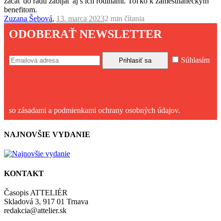
začať do radu zabíjať aj s ich rodinami. Toľko k zamestnaneckým
benefitom.
Zuzana Šebová
,
13. marca 2023
2 min
čítania
ODOBERAŤ NEWSLETTER
Súhlasím
so zásadami a podmienkami ochrany osobných údajov.
NAJNOVŠIE VYDANIE
KONTAKT
Časopis ATTELIÉR
Skladová 3, 917 01 Trnava
redakcia@attelier.sk