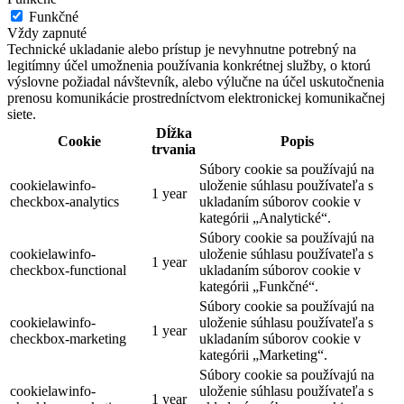
Funkčné
Vždy zapnuté
Technické ukladanie alebo prístup je nevyhnutne potrebný na
legitímny účel umožnenia používania konkrétnej služby, o ktorú
výslovne požiadal návštevník, alebo výlučne na účel uskutočnenia
prenosu komunikácie prostredníctvom elektronickej komunikačnej
siete.
Dĺžka
Cookie
Popis
trvania
Súbory cookie sa používajú na
cookielawinfo-
uloženie súhlasu používateľa s
1 year
checkbox-analytics
ukladaním súborov cookie v
kategórii „Analytické“.
Súbory cookie sa používajú na
cookielawinfo-
uloženie súhlasu používateľa s
1 year
checkbox-functional
ukladaním súborov cookie v
kategórii „Funkčné“.
Súbory cookie sa používajú na
cookielawinfo-
uloženie súhlasu používateľa s
1 year
checkbox-marketing
ukladaním súborov cookie v
kategórii „Marketing“.
Súbory cookie sa používajú na
cookielawinfo-
uloženie súhlasu používateľa s
1 year