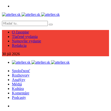
O časopise
Tlačené vydania
Najnovšie vydanie
Redakcia
30
júl
2026
Spoločnosť
Rozhovory
Analýzy
Médiá
Kultúra
Komentáre
Podcasty