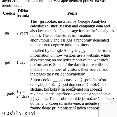
alebo získané len na tento účel zvyčajne nemôžu použiť na vašu
identifikáciu.
Dĺžka
Cookie
Popis
trvania
The _ga cookie, installed by Google Analytics,
calculates visitor, session and campaign data and
also keeps track of site usage for the site's analytics
_ga
2 years
report. The cookie stores information
anonymously and assigns a randomly generated
number to recognize unique visitors.
Installed by Google Analytics, _gid cookie stores
information on how visitors use a website, while
also creating an analytics report of the website's
_gid
1 day
performance. Some of the data that are collected
include the number of visitors, their source, and
the pages they visit anonymously.
Súbor cookie __gads nastavený spoločnosťou
Google je uložený pod doménou DoubleClick a
sleduje, koľkokrát sa používateľom zobrazí
1 year
__gads
reklama, meria úspešnosť kampane a vypočítava
24 days
jej výnosy. Tento súbor cookie je možné čítať iba z
domény, v ktorej sú nastavené, a nebude sledovať
žiadne údaje pri prehliadaní iných stránok.
ULOŽIŤ A PRIJAŤ