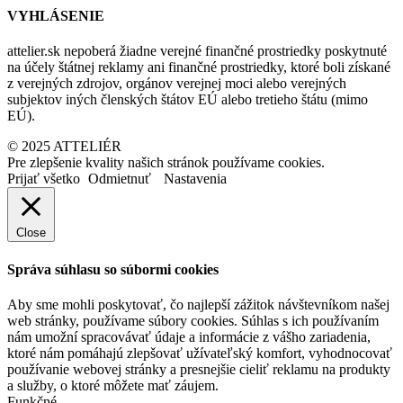
VYHLÁSENIE
attelier.sk nepoberá žiadne verejné finančné prostriedky poskytnuté
na účely štátnej reklamy ani finančné prostriedky, ktoré boli získané
z verejných zdrojov, orgánov verejnej moci alebo verejných
subjektov iných členských štátov EÚ alebo tretieho štátu (mimo
EÚ).
© 2025 ATTELIÉR
Pre zlepšenie kvality našich stránok používame cookies.
Prijať všetko
Odmietnuť
Nastavenia
Close
Správa súhlasu so súbormi cookies
Aby sme mohli poskytovať, čo najlepší zážitok návštevníkom našej
web stránky, používame súbory cookies. Súhlas s ich používaním
nám umožní spracovávať údaje a informácie z vášho zariadenia,
ktoré nám pomáhajú zlepšovať užívateľský komfort, vyhodnocovať
používanie webovej stránky a presnejšie cieliť reklamu na produkty
a služby, o ktoré môžete mať záujem.
Funkčné