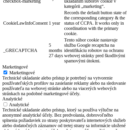
checkbox-marketing
ukladaním súborov cookie v
kategórii „marketing“.
Records the default button state of
the corresponding category & the
CookieLawInfoConsent
1 year
status of CCPA. It works only in
coordination with the primary
cookie.
Tento súbor cookie nastavuje
5
služba Google recaptcha na
_GRECAPTCHA
months
identifikáciu robotov na ochranu
27 days
webovej stránky pred škodlivými
spamovými útokmi.
Marketingové
Marketingové
Technické ukladanie alebo prístup je potrebný na vytvorenie
používateľských profilov na zasielanie reklamy alebo na sledovanie
používateľa na webovej stránke alebo na viacerých webových
stránkach na podobné marketingové účely.
Analytické
Analytické
Technické ukladanie alebo prístup, ktorý sa používa výlučne na
anonymné analytické účely. Bez predvolania, dobrovoľného
splnenia požiadaviek zo strany poskytovateľa internetových služieb
alebo dodatočných záznamov od tretej strany sa informácie uložené