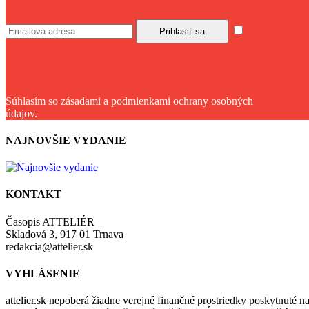
Súhlasím so zásadami a podmienkami ochrany osobných
údajov.
NAJNOVŠIE VYDANIE
KONTAKT
Časopis ATTELIÉR
Skladová 3, 917 01 Trnava
redakcia@attelier.sk
VYHLÁSENIE
attelier.sk nepoberá žiadne verejné finančné prostriedky poskytnuté na