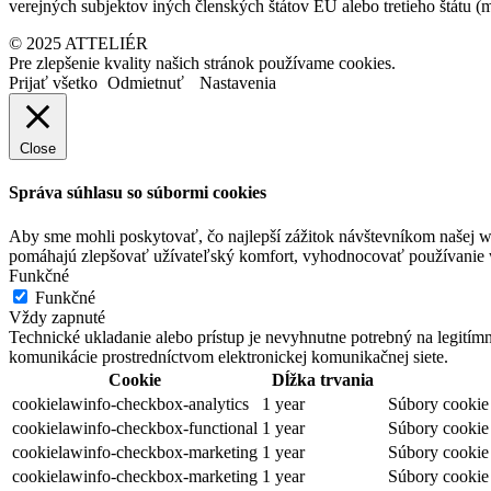
verejných subjektov iných členských štátov EÚ alebo tretieho štátu 
© 2025 ATTELIÉR
Pre zlepšenie kvality našich stránok používame cookies.
Prijať všetko
Odmietnuť
Nastavenia
Close
Správa súhlasu so súbormi cookies
Aby sme mohli poskytovať, čo najlepší zážitok návštevníkom našej w
pomáhajú zlepšovať užívateľský komfort, vyhodnocovať používanie we
Funkčné
Funkčné
Vždy zapnuté
Technické ukladanie alebo prístup je nevyhnutne potrebný na legitím
komunikácie prostredníctvom elektronickej komunikačnej siete.
Cookie
Dĺžka trvania
cookielawinfo-checkbox-analytics
1 year
Súbory cookie 
cookielawinfo-checkbox-functional
1 year
Súbory cookie 
cookielawinfo-checkbox-marketing
1 year
Súbory cookie 
cookielawinfo-checkbox-marketing
1 year
Súbory cookie 