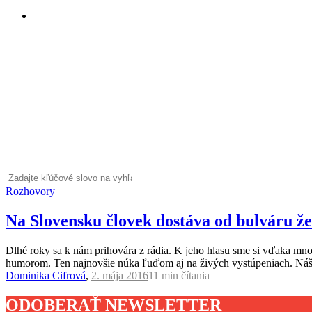
Rozhovory
Na Slovensku človek dostáva od bulváru ž
Dlhé roky sa k nám prihovára z rádia. K jeho hlasu sme si vďaka mno
humorom. Ten najnovšie núka ľuďom aj na živých vystúpeniach. Náš
Dominika Cifrová
,
2. mája 2016
11 min
čítania
ODOBERAŤ NEWSLETTER