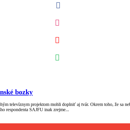
enské bozky
hým televíznym projektom mohli doplniť aj tvár. Okrem toho, že sa neb
ho respondenta SAJFU inak zrejme...