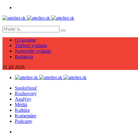
O časopise
Tlačené vydania
Najnovšie vydanie
Redakcia
31
júl
2026
Spoločnosť
Rozhovory
Analýzy
Médiá
Kultúra
Komentáre
Podcasty