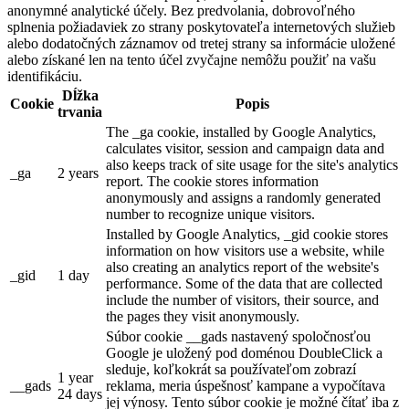
anonymné analytické účely. Bez predvolania, dobrovoľného
splnenia požiadaviek zo strany poskytovateľa internetových služieb
alebo dodatočných záznamov od tretej strany sa informácie uložené
alebo získané len na tento účel zvyčajne nemôžu použiť na vašu
identifikáciu.
Dĺžka
Cookie
Popis
trvania
The _ga cookie, installed by Google Analytics,
calculates visitor, session and campaign data and
also keeps track of site usage for the site's analytics
_ga
2 years
report. The cookie stores information
anonymously and assigns a randomly generated
number to recognize unique visitors.
Installed by Google Analytics, _gid cookie stores
information on how visitors use a website, while
also creating an analytics report of the website's
_gid
1 day
performance. Some of the data that are collected
include the number of visitors, their source, and
the pages they visit anonymously.
Súbor cookie __gads nastavený spoločnosťou
Google je uložený pod doménou DoubleClick a
sleduje, koľkokrát sa používateľom zobrazí
1 year
__gads
reklama, meria úspešnosť kampane a vypočítava
24 days
jej výnosy. Tento súbor cookie je možné čítať iba z