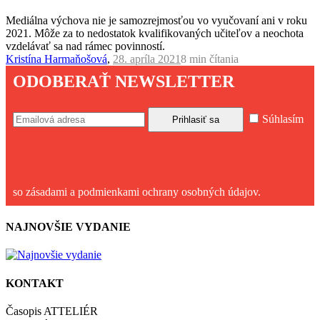
Mediálna výchova nie je samozrejmosťou vo vyučovaní ani v roku
2021. Môže za to nedostatok kvalifikovaných učiteľov a neochota
vzdelávať sa nad rámec povinností.
Kristína Harmaňošová
,
28. apríla 2021
8 min
čítania
ODOBERAŤ NEWSLETTER
Súhlasím
so zásadami a podmienkami ochrany osobných údajov.
NAJNOVŠIE VYDANIE
KONTAKT
Časopis ATTELIÉR