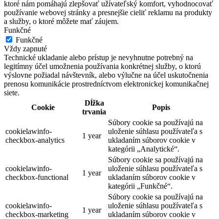
ktoré nám pomáhajú zlepšovať užívateľský komfort, vyhodnocovať
používanie webovej stránky a presnejšie cieliť reklamu na produkty
a služby, o ktoré môžete mať záujem.
Funkčné
Funkčné
Vždy zapnuté
Technické ukladanie alebo prístup je nevyhnutne potrebný na
legitímny účel umožnenia používania konkrétnej služby, o ktorú
výslovne požiadal návštevník, alebo výlučne na účel uskutočnenia
prenosu komunikácie prostredníctvom elektronickej komunikačnej
siete.
Dĺžka
Cookie
Popis
trvania
Súbory cookie sa používajú na
cookielawinfo-
uloženie súhlasu používateľa s
1 year
checkbox-analytics
ukladaním súborov cookie v
kategórii „Analytické“.
Súbory cookie sa používajú na
cookielawinfo-
uloženie súhlasu používateľa s
1 year
checkbox-functional
ukladaním súborov cookie v
kategórii „Funkčné“.
Súbory cookie sa používajú na
cookielawinfo-
uloženie súhlasu používateľa s
1 year
checkbox-marketing
ukladaním súborov cookie v