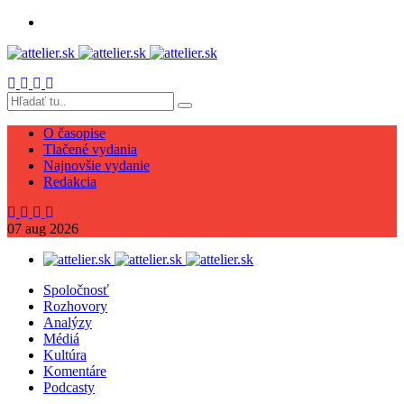
O časopise
Tlačené vydania
Najnovšie vydanie
Redakcia
07
aug
2026
Spoločnosť
Rozhovory
Analýzy
Médiá
Kultúra
Komentáre
Podcasty