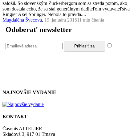
založil. So slovenským Zuckerbergom som sa stretla potom, ako
som dostala echo, že sa stal generálnym riaditeľom vydavateľstva
Ringier Axel Springer. Nebola to pravda....
Magdaléna Švecová
,
19. januára 2015
11 min
čítania
Odoberať newsletter
Súhlasím
so zásadami a podmienkami ochrany osobných údajov.
NAJNOVŠIE VYDANIE
KONTAKT
Časopis ATTELIÉR
Skladová 3, 917 01 Trnava