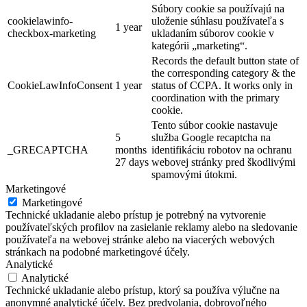
Súbory cookie sa používajú na
cookielawinfo-
uloženie súhlasu používateľa s
1 year
checkbox-marketing
ukladaním súborov cookie v
kategórii „marketing“.
Records the default button state of
the corresponding category & the
CookieLawInfoConsent
1 year
status of CCPA. It works only in
coordination with the primary
cookie.
Tento súbor cookie nastavuje
5
služba Google recaptcha na
_GRECAPTCHA
months
identifikáciu robotov na ochranu
27 days
webovej stránky pred škodlivými
spamovými útokmi.
Marketingové
Marketingové
Technické ukladanie alebo prístup je potrebný na vytvorenie
používateľských profilov na zasielanie reklamy alebo na sledovanie
používateľa na webovej stránke alebo na viacerých webových
stránkach na podobné marketingové účely.
Analytické
Analytické
Technické ukladanie alebo prístup, ktorý sa používa výlučne na
anonymné analytické účely. Bez predvolania, dobrovoľného