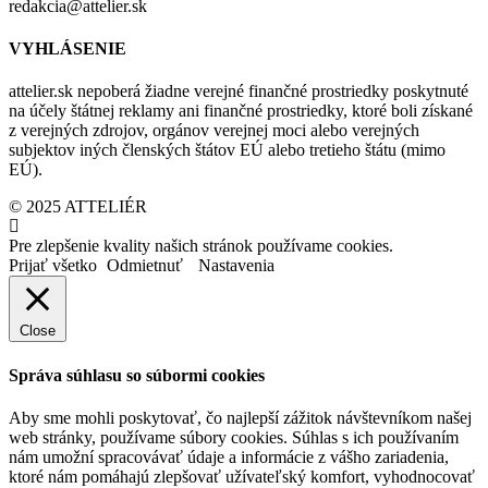
redakcia@attelier.sk
VYHLÁSENIE
attelier.sk nepoberá žiadne verejné finančné prostriedky poskytnuté
na účely štátnej reklamy ani finančné prostriedky, ktoré boli získané
z verejných zdrojov, orgánov verejnej moci alebo verejných
subjektov iných členských štátov EÚ alebo tretieho štátu (mimo
EÚ).
© 2025 ATTELIÉR
Pre zlepšenie kvality našich stránok používame cookies.
Prijať všetko
Odmietnuť
Nastavenia
Close
Správa súhlasu so súbormi cookies
Aby sme mohli poskytovať, čo najlepší zážitok návštevníkom našej
web stránky, používame súbory cookies. Súhlas s ich používaním
nám umožní spracovávať údaje a informácie z vášho zariadenia,
ktoré nám pomáhajú zlepšovať užívateľský komfort, vyhodnocovať