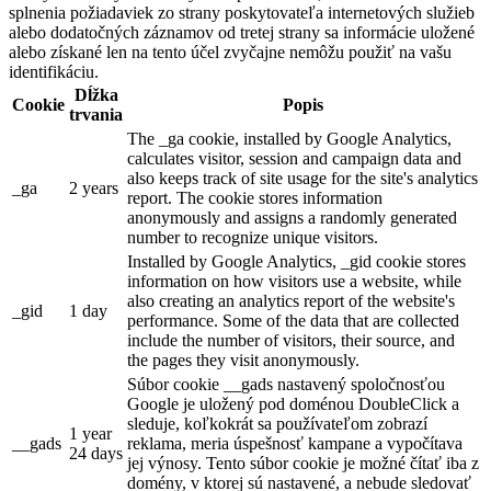
splnenia požiadaviek zo strany poskytovateľa internetových služieb
alebo dodatočných záznamov od tretej strany sa informácie uložené
alebo získané len na tento účel zvyčajne nemôžu použiť na vašu
identifikáciu.
Dĺžka
Cookie
Popis
trvania
The _ga cookie, installed by Google Analytics,
calculates visitor, session and campaign data and
also keeps track of site usage for the site's analytics
_ga
2 years
report. The cookie stores information
anonymously and assigns a randomly generated
number to recognize unique visitors.
Installed by Google Analytics, _gid cookie stores
information on how visitors use a website, while
also creating an analytics report of the website's
_gid
1 day
performance. Some of the data that are collected
include the number of visitors, their source, and
the pages they visit anonymously.
Súbor cookie __gads nastavený spoločnosťou
Google je uložený pod doménou DoubleClick a
sleduje, koľkokrát sa používateľom zobrazí
1 year
__gads
reklama, meria úspešnosť kampane a vypočítava
24 days
jej výnosy. Tento súbor cookie je možné čítať iba z
domény, v ktorej sú nastavené, a nebude sledovať