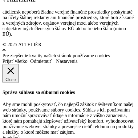
attelier.sk nepoberá žiadne verejné finančné prostriedky poskytnuté
na účely štátnej reklamy ani finančné prostriedky, ktoré boli získané
z verejných zdrojov, orgánov verejnej moci alebo verejných
subjektov iných členských štátov EÚ alebo tretieho štátu (mimo
EÚ).
© 2025 ATTELIÉR
Pre zlepšenie kvality našich stránok používame cookies.
Prijať všetko
Odmietnuť
Nastavenia
Close
Správa súhlasu so súbormi cookies
Aby sme mohli poskytovať, čo najlepší zážitok návštevníkom našej
web stránky, používame súbory cookies. Súhlas s ich používaním
nám umožní spracovávať údaje a informácie z vášho zariadenia,
ktoré nám pomáhajú zlepšovať užívateľský komfort, vyhodnocovať
používanie webovej stránky a presnejšie cieliť reklamu na produkty
a služby, o ktoré môžete mať záujem.
Funkčné