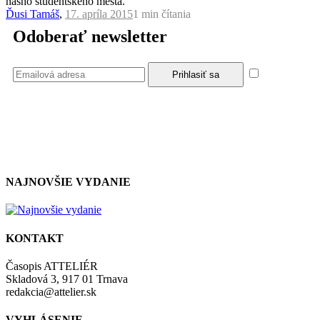
nášho študentského mesta.
Ďusi Tamáš
,
17. apríla 2015
1 min
čítania
Odoberať newsletter
Súhlasím
so zásadami a podmienkami ochrany osobných údajov.
NAJNOVŠIE VYDANIE
KONTAKT
Časopis ATTELIÉR
Skladová 3, 917 01 Trnava
redakcia@attelier.sk
VYHLÁSENIE