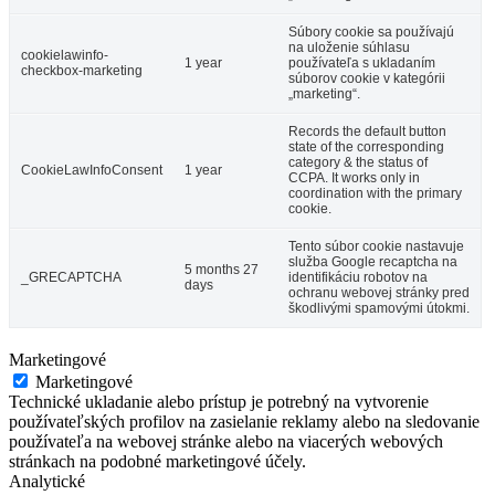
Súbory cookie sa používajú
na uloženie súhlasu
cookielawinfo-
1 year
používateľa s ukladaním
checkbox-marketing
súborov cookie v kategórii
„marketing“.
Records the default button
state of the corresponding
category & the status of
CookieLawInfoConsent
1 year
CCPA. It works only in
coordination with the primary
cookie.
Tento súbor cookie nastavuje
služba Google recaptcha na
5 months 27
_GRECAPTCHA
identifikáciu robotov na
days
ochranu webovej stránky pred
škodlivými spamovými útokmi.
Marketingové
Marketingové
Technické ukladanie alebo prístup je potrebný na vytvorenie
používateľských profilov na zasielanie reklamy alebo na sledovanie
používateľa na webovej stránke alebo na viacerých webových
stránkach na podobné marketingové účely.
Analytické