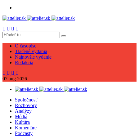
O časopise
Tlačené vydania
Najnovšie vydanie
Redakcia
07
aug
2026
Spoločnosť
Rozhovory
Analýzy
Médiá
Kultúra
Komentáre
Podcasty