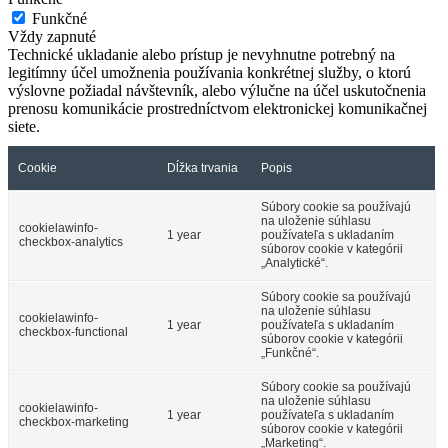
Funkčné
Vždy zapnuté
Technické ukladanie alebo prístup je nevyhnutne potrebný na
legitímny účel umožnenia používania konkrétnej služby, o ktorú
výslovne požiadal návštevník, alebo výlučne na účel uskutočnenia
prenosu komunikácie prostredníctvom elektronickej komunikačnej
siete.
Cookie
Dĺžka trvania
Popis
Súbory cookie sa používajú
na uloženie súhlasu
cookielawinfo-
1 year
používateľa s ukladaním
checkbox-analytics
súborov cookie v kategórii
„Analytické“.
Súbory cookie sa používajú
na uloženie súhlasu
cookielawinfo-
1 year
používateľa s ukladaním
checkbox-functional
súborov cookie v kategórii
„Funkčné“.
Súbory cookie sa používajú
na uloženie súhlasu
cookielawinfo-
1 year
používateľa s ukladaním
checkbox-marketing
súborov cookie v kategórii
„Marketing“.