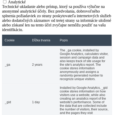
Analytické
Technické ukladanie alebo prístup, ktorý sa používa výlučne na
anonymné analytické účely. Bez predvolania, dobrovoľného
splnenia požiadaviek zo strany poskytovateľa internetových služieb
alebo dodatočných záznamov od tretej strany sa informácie uložené
alebo získané len na tento účel zvyčajne nemôžu použiť na vašu
identifikáciu.
Cookie
Dĺžka trvania
Popis
The _ga cookie, installed by
Google Analytics, calculates visitor,
session and campaign data and
also keeps track of site usage for
_ga
2 years
the site's analytics report. The
cookie stores information
anonymously and assigns a
randomly generated number to
recognize unique visitors.
Installed by Google Analytics, _gid
cookie stores information on how
visitors use a website, while also
creating an analytics report of the
_gid
1 day
website's performance. Some of
the data that are collected include
the number of visitors, their source,
and the pages they visit