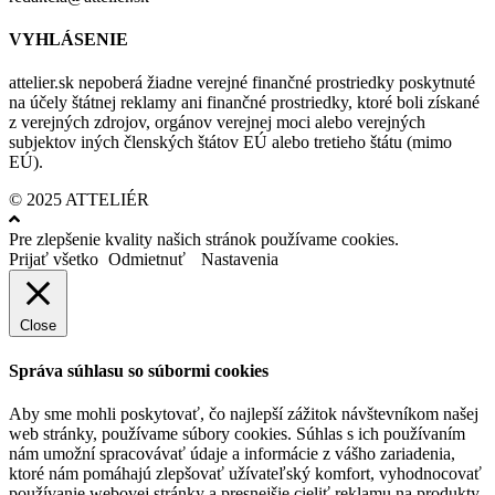
VYHLÁSENIE
attelier.sk nepoberá žiadne verejné finančné prostriedky poskytnuté
na účely štátnej reklamy ani finančné prostriedky, ktoré boli získané
z verejných zdrojov, orgánov verejnej moci alebo verejných
subjektov iných členských štátov EÚ alebo tretieho štátu (mimo
EÚ).
© 2025 ATTELIÉR
Pre zlepšenie kvality našich stránok používame cookies.
Prijať všetko
Odmietnuť
Nastavenia
Close
Správa súhlasu so súbormi cookies
Aby sme mohli poskytovať, čo najlepší zážitok návštevníkom našej
web stránky, používame súbory cookies. Súhlas s ich používaním
nám umožní spracovávať údaje a informácie z vášho zariadenia,
ktoré nám pomáhajú zlepšovať užívateľský komfort, vyhodnocovať
používanie webovej stránky a presnejšie cieliť reklamu na produkty