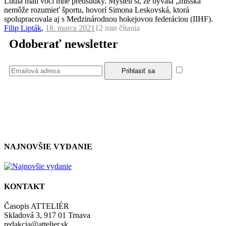
Ľudia mali voči mne predsudky. Mysleli si, že bývalá „misska“
nemôže rozumieť športu, hovorí Simona Leskovská, ktorá
spolupracovala aj s Medzinárodnou hokejovou federáciou (IIHF).
Filip Lipták
,
18. marca 2021
12 min
čítania
Odoberať newsletter
Súhlasím
so zásadami a podmienkami ochrany osobných údajov.
NAJNOVŠIE VYDANIE
KONTAKT
Časopis ATTELIÉR
Skladová 3, 917 01 Trnava
redakcia@attelier.sk