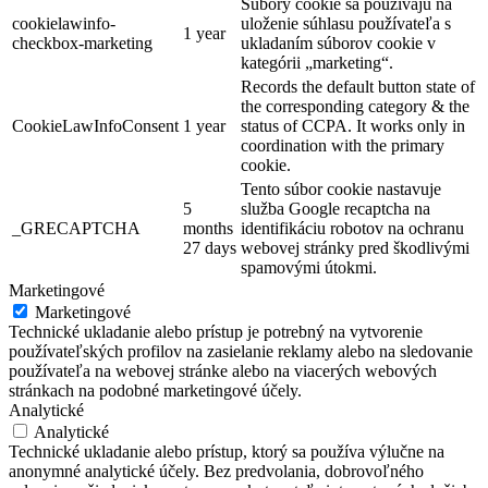
Súbory cookie sa používajú na
cookielawinfo-
uloženie súhlasu používateľa s
1 year
checkbox-marketing
ukladaním súborov cookie v
kategórii „marketing“.
Records the default button state of
the corresponding category & the
CookieLawInfoConsent
1 year
status of CCPA. It works only in
coordination with the primary
cookie.
Tento súbor cookie nastavuje
5
služba Google recaptcha na
_GRECAPTCHA
months
identifikáciu robotov na ochranu
27 days
webovej stránky pred škodlivými
spamovými útokmi.
Marketingové
Marketingové
Technické ukladanie alebo prístup je potrebný na vytvorenie
používateľských profilov na zasielanie reklamy alebo na sledovanie
používateľa na webovej stránke alebo na viacerých webových
stránkach na podobné marketingové účely.
Analytické
Analytické
Technické ukladanie alebo prístup, ktorý sa používa výlučne na
anonymné analytické účely. Bez predvolania, dobrovoľného