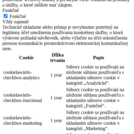
a služby, o ktoré môžete mať záujem.
Funkčné
Funkčné
Vždy zapnuté
Technické ukladanie alebo prístup je nevyhnutne potrebný na
legitímny účel umožnenia používania konkrétnej služby, o ktorú
výslovne požiadal návštevník, alebo výlučne na účel uskutočnenia
prenosu komunikácie prostredníctvom elektronickej komunikačnej
siete.
Dĺžka
Cookie
Popis
trvania
Súbory cookie sa používajú na
cookielawinfo-
uloženie súhlasu používateľa s
1 year
checkbox-analytics
ukladaním súborov cookie v
kategórii „Analytické“.
Súbory cookie sa používajú na
cookielawinfo-
uloženie súhlasu používateľa s
1 year
checkbox-functional
ukladaním súborov cookie v
kategórii „Funkčné“.
Súbory cookie sa používajú na
cookielawinfo-
uloženie súhlasu používateľa s
1 year
checkbox-marketing
ukladaním súborov cookie v
kategórii „Marketing“.