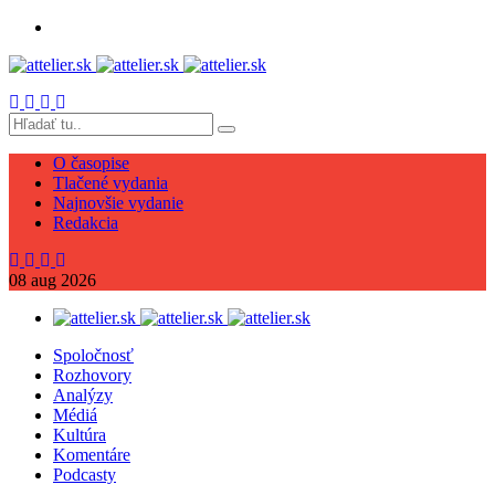
O časopise
Tlačené vydania
Najnovšie vydanie
Redakcia
08
aug
2026
Spoločnosť
Rozhovory
Analýzy
Médiá
Kultúra
Komentáre
Podcasty