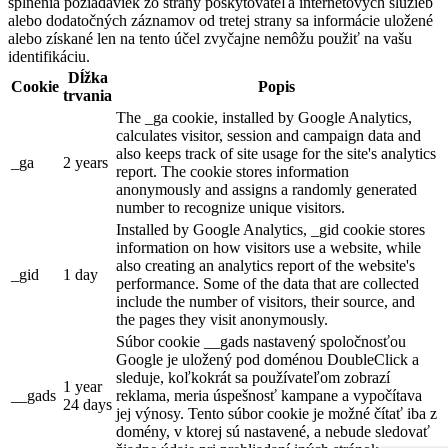
splnenia požiadaviek zo strany poskytovateľa internetových služieb
alebo dodatočných záznamov od tretej strany sa informácie uložené
alebo získané len na tento účel zvyčajne nemôžu použiť na vašu
identifikáciu.
Dĺžka
Cookie
Popis
trvania
The _ga cookie, installed by Google Analytics,
calculates visitor, session and campaign data and
also keeps track of site usage for the site's analytics
_ga
2 years
report. The cookie stores information
anonymously and assigns a randomly generated
number to recognize unique visitors.
Installed by Google Analytics, _gid cookie stores
information on how visitors use a website, while
also creating an analytics report of the website's
_gid
1 day
performance. Some of the data that are collected
include the number of visitors, their source, and
the pages they visit anonymously.
Súbor cookie __gads nastavený spoločnosťou
Google je uložený pod doménou DoubleClick a
sleduje, koľkokrát sa používateľom zobrazí
1 year
__gads
reklama, meria úspešnosť kampane a vypočítava
24 days
jej výnosy. Tento súbor cookie je možné čítať iba z
domény, v ktorej sú nastavené, a nebude sledovať