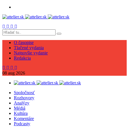
O časopise
Tlačené vydania
Najnovšie vydanie
Redakcia
08
aug
2026
Spoločnosť
Rozhovory
Analýzy
Médiá
Kultúra
Komentáre
Podcasty