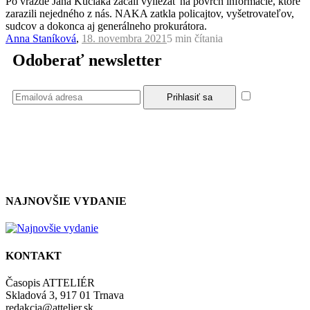
Po vražde Jána Kuciaka začali vyliezať na povrch informácie, ktoré
zarazili nejedného z nás. NAKA zatkla policajtov, vyšetrovateľov,
sudcov a dokonca aj generálneho prokurátora.
Anna Staníková
,
18. novembra 2021
5 min
čítania
Odoberať newsletter
Súhlasím
so zásadami a podmienkami ochrany osobných údajov.
NAJNOVŠIE VYDANIE
KONTAKT
Časopis ATTELIÉR
Skladová 3, 917 01 Trnava
redakcia@attelier.sk