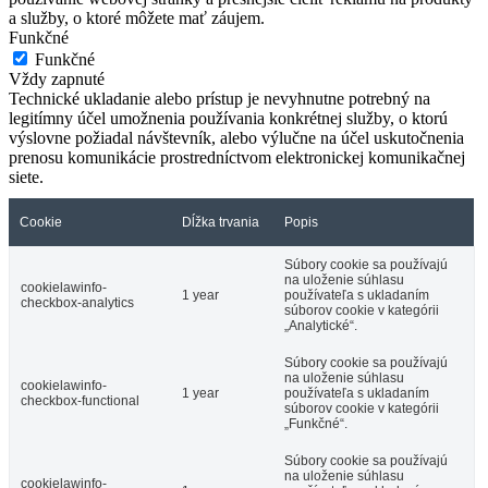
a služby, o ktoré môžete mať záujem.
Funkčné
Funkčné
Vždy zapnuté
Technické ukladanie alebo prístup je nevyhnutne potrebný na
legitímny účel umožnenia používania konkrétnej služby, o ktorú
výslovne požiadal návštevník, alebo výlučne na účel uskutočnenia
prenosu komunikácie prostredníctvom elektronickej komunikačnej
siete.
Cookie
Dĺžka trvania
Popis
Súbory cookie sa používajú
na uloženie súhlasu
cookielawinfo-
1 year
používateľa s ukladaním
checkbox-analytics
súborov cookie v kategórii
„Analytické“.
Súbory cookie sa používajú
na uloženie súhlasu
cookielawinfo-
1 year
používateľa s ukladaním
checkbox-functional
súborov cookie v kategórii
„Funkčné“.
Súbory cookie sa používajú
na uloženie súhlasu
cookielawinfo-