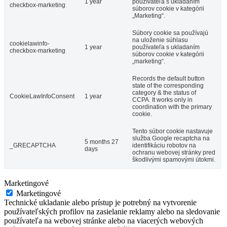
1 year
používateľa s ukladaním
checkbox-marketing
súborov cookie v kategórii
„Marketing“.
Súbory cookie sa používajú
na uloženie súhlasu
cookielawinfo-
1 year
používateľa s ukladaním
checkbox-marketing
súborov cookie v kategórii
„marketing“.
Records the default button
state of the corresponding
category & the status of
CookieLawInfoConsent
1 year
CCPA. It works only in
coordination with the primary
cookie.
Tento súbor cookie nastavuje
služba Google recaptcha na
5 months 27
_GRECAPTCHA
identifikáciu robotov na
days
ochranu webovej stránky pred
škodlivými spamovými útokmi.
Marketingové
Marketingové
Technické ukladanie alebo prístup je potrebný na vytvorenie
používateľských profilov na zasielanie reklamy alebo na sledovanie
používateľa na webovej stránke alebo na viacerých webových