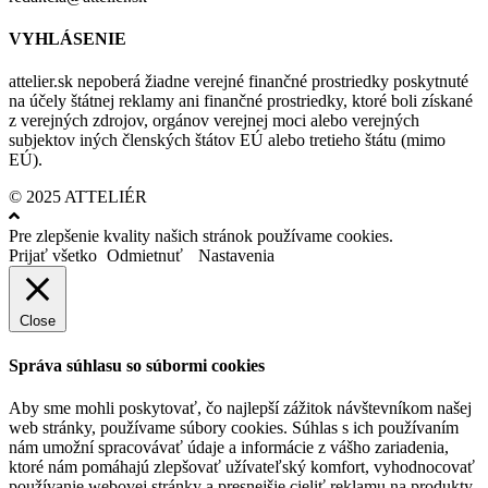
VYHLÁSENIE
attelier.sk nepoberá žiadne verejné finančné prostriedky poskytnuté
na účely štátnej reklamy ani finančné prostriedky, ktoré boli získané
z verejných zdrojov, orgánov verejnej moci alebo verejných
subjektov iných členských štátov EÚ alebo tretieho štátu (mimo
EÚ).
© 2025 ATTELIÉR
Pre zlepšenie kvality našich stránok používame cookies.
Prijať všetko
Odmietnuť
Nastavenia
Close
Správa súhlasu so súbormi cookies
Aby sme mohli poskytovať, čo najlepší zážitok návštevníkom našej
web stránky, používame súbory cookies. Súhlas s ich používaním
nám umožní spracovávať údaje a informácie z vášho zariadenia,
ktoré nám pomáhajú zlepšovať užívateľský komfort, vyhodnocovať
používanie webovej stránky a presnejšie cieliť reklamu na produkty