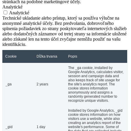
stránkach na podobné marketingové účely.
Analytické
Analytické
Technické ukladanie alebo prístup, ktorý sa používa výlučne na
anonymné analytické účely. Bez predvolania, dobrovoľného
splnenia požiadaviek zo strany poskytovateľa internetových služieb
alebo dodatočných záznamov od tretej strany sa informácie uložené
alebo získané len na tento účel zvyčajne nemôžu použiť na vašu
identifikáciu.
Cookie
Dĺžka trvania
Popis
The _ga cookie, installed by
Google Analytics, calculates visitor,
session and campaign data and
also keeps track of site usage for
_ga
2 years
the site's analytics report. The
cookie stores information
anonymously and assigns a
randomly generated number to
recognize unique visitors.
Installed by Google Analytics, _gid
cookie stores information on how
visitors use a website, while also
creating an analytics report of the
_gid
1 day
website's performance. Some of
the data that are collected include