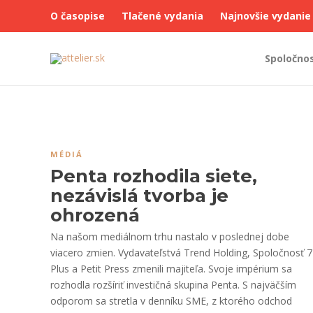
O časopise
Tlačené vydania
Najnovšie vydanie
Spoločno
MÉDIÁ
Penta rozhodila siete,
nezávislá tvorba je
ohrozená
Na našom mediálnom trhu nastalo v poslednej dobe
viacero zmien. Vydavateľstvá Trend Holding, Spoločnosť 7
Plus a Petit Press zmenili majiteľa. Svoje impérium sa
rozhodla rozšíriť investičná skupina Penta. S najväčším
odporom sa stretla v denníku SME, z ktorého odchod