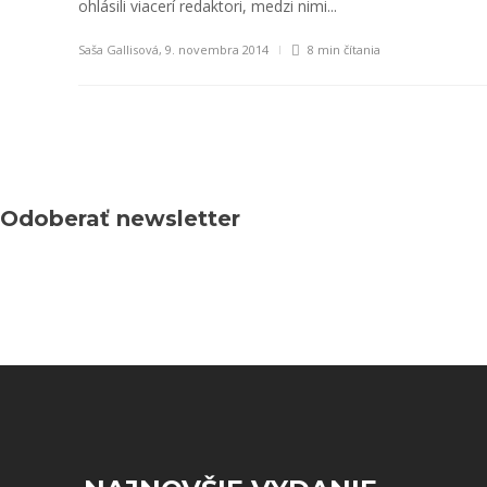
ohlásili viacerí redaktori, medzi nimi...
Saša Gallisová
,
9. novembra 2014
8 min
čítania
Odoberať newsletter