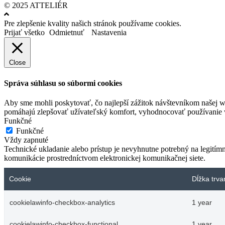
© 2025 ATTELIÉR
Pre zlepšenie kvality našich stránok používame cookies.
Prijať všetko
Odmietnuť
Nastavenia
Close
Správa súhlasu so súbormi cookies
Aby sme mohli poskytovať, čo najlepší zážitok návštevníkom našej w
pomáhajú zlepšovať užívateľský komfort, vyhodnocovať používanie we
Funkčné
Funkčné
Vždy zapnuté
Technické ukladanie alebo prístup je nevyhnutne potrebný na legitím
komunikácie prostredníctvom elektronickej komunikačnej siete.
Cookie
Dĺžka trva
cookielawinfo-checkbox-analytics
1 year
cookielawinfo-checkbox-functional
1 year