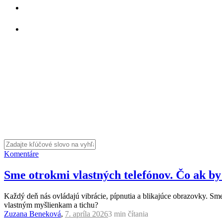
Komentáre
Sme otrokmi vlastných telefónov. Čo ak b
Každý deň nás ovládajú vibrácie, pípnutia a blikajúce obrazovky. Sme 
vlastným myšlienkam a tichu?
Zuzana Beneková
,
7. apríla 2026
3 min
čítania