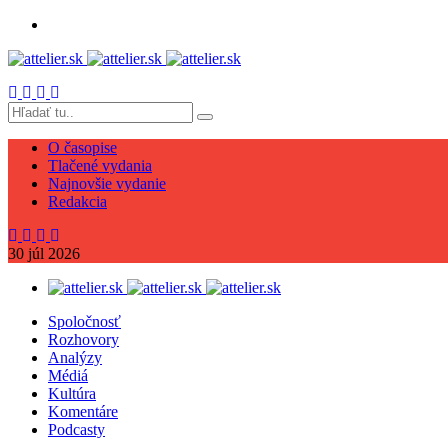
O časopise
Tlačené vydania
Najnovšie vydanie
Redakcia
30
júl
2026
Spoločnosť
Rozhovory
Analýzy
Médiá
Kultúra
Komentáre
Podcasty