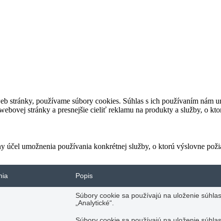
eb stránky, používame súbory cookies. Súhlas s ich používaním nám um
bovej stránky a presnejšie cieliť reklamu na produkty a služby, o kt
ny účel umožnenia používania konkrétnej služby, o ktorú výslovne poži
nia
Popis
Súbory cookie sa používajú na uloženie súhlas
„Analytické“.
Súbory cookie sa používajú na uloženie súhlas