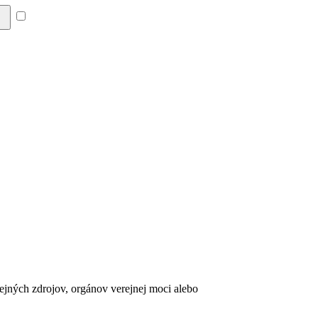
Súhlasím so zásadami a
erejných zdrojov, orgánov verejnej moci alebo