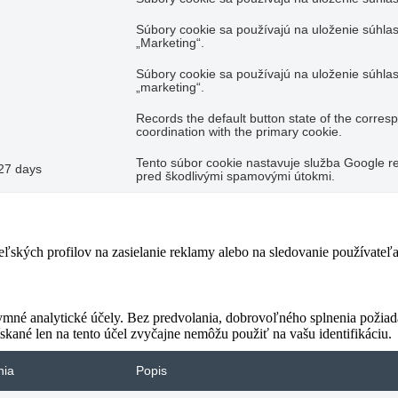
Súbory cookie sa používajú na uloženie súhlas
„Marketing“.
Súbory cookie sa používajú na uloženie súhlas
„marketing“.
Records the default button state of the corres
coordination with the primary cookie.
Tento súbor cookie nastavuje služba Google re
27 days
pred škodlivými spamovými útokmi.
teľských profilov na zasielanie reklamy alebo na sledovanie používate
ymné analytické účely. Bez predvolania, dobrovoľného splnenia požiada
skané len na tento účel zvyčajne nemôžu použiť na vašu identifikáciu.
nia
Popis