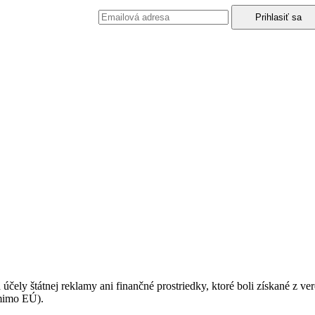
podmienkami ochrany osobných údajov.
 účely štátnej reklamy ani finančné prostriedky, ktoré boli získané z v
(mimo EÚ).