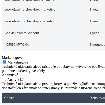
cookielawinfo-checkbox-marketing
1 year
cookielawinfo-checkbox-marketing
1 year
CookieLawInfoConsent
1 year
_GRECAPTCHA
5 months 
Marketingové
Marketingové
Technické ukladanie alebo prístup je potrebný na vytvorenie používa
podobné marketingové účely.
Analytické
Analytické
Technické ukladanie alebo prístup, ktorý sa používa výlučne na anon
dodatočných záznamov od tretej strany sa informácie uložené alebo zí
Cookie
Dĺžka trva