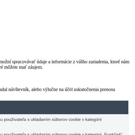
ožní spracovávať údaje a informácie z vášho zariadenia, ktoré nám
oré môžete mať záujem.
adal návštevník, alebo výlučne na účel uskutočnenia prenosu
u používateľa s ukladaním súborov cookie v kategórii
u používateľa s ukladaním súborov cookie v kategórii „Funkčné“.