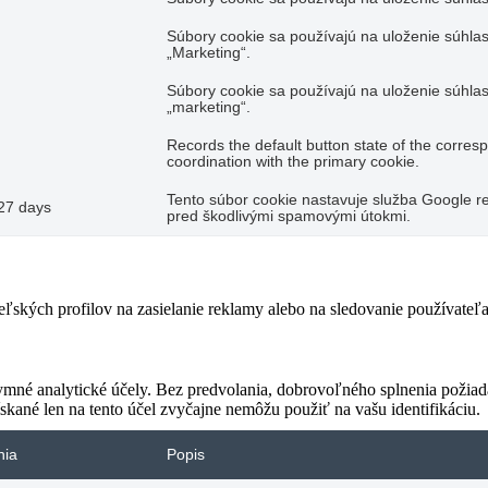
Súbory cookie sa používajú na uloženie súhlas
„Marketing“.
Súbory cookie sa používajú na uloženie súhlas
„marketing“.
Records the default button state of the corres
coordination with the primary cookie.
Tento súbor cookie nastavuje služba Google re
27 days
pred škodlivými spamovými útokmi.
teľských profilov na zasielanie reklamy alebo na sledovanie používate
ymné analytické účely. Bez predvolania, dobrovoľného splnenia požiada
skané len na tento účel zvyčajne nemôžu použiť na vašu identifikáciu.
nia
Popis