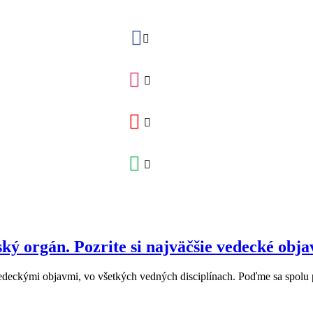
ský orgán. Pozrite si najväčšie vedecké obj
edeckými objavmi, vo všetkých vedných disciplínach. Poďme sa spolu poz