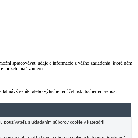
ožní spracovávať údaje a informácie z vášho zariadenia, ktoré nám
oré môžete mať záujem.
adal návštevník, alebo výlučne na účel uskutočnenia prenosu
u používateľa s ukladaním súborov cookie v kategórii
u používateľa s ukladaním súborov cookie v kategórii „Funkčné“.