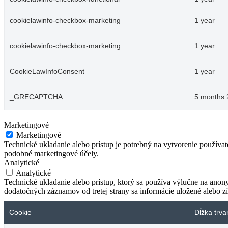
cookielawinfo-checkbox-marketing
1 year
cookielawinfo-checkbox-marketing
1 year
CookieLawInfoConsent
1 year
_GRECAPTCHA
5 months 
Marketingové
Marketingové
Technické ukladanie alebo prístup je potrebný na vytvorenie používa
podobné marketingové účely.
Analytické
Analytické
Technické ukladanie alebo prístup, ktorý sa používa výlučne na anon
dodatočných záznamov od tretej strany sa informácie uložené alebo zí
Cookie
Dĺžka trva