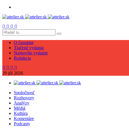
O časopise
Tlačené vydania
Najnovšie vydanie
Redakcia
29
júl
2026
Spoločnosť
Rozhovory
Analýzy
Médiá
Kultúra
Komentáre
Podcasty