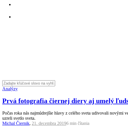
Analýzy
Prvá fotografia čiernej diery aj umelý ľud
Počas roka nás najmúdrejšie hlavy z celého sveta udivovali novými v
uzreli svetlo sveta.
Michal Čiernik
,
21. decembra 2019
6 min
čítania