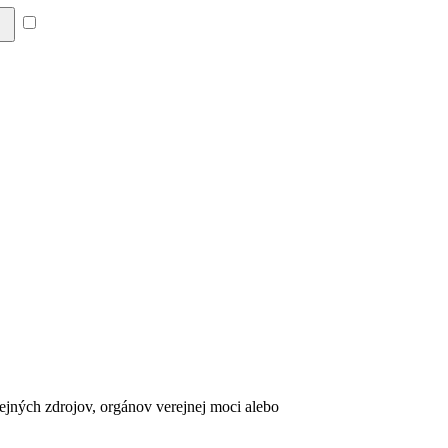
Súhlasím so zásadami a
erejných zdrojov, orgánov verejnej moci alebo