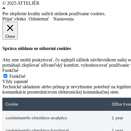
© 2025 ATTELIÉR
Pre zlepšenie kvality našich stránok používame cookies.
Prijať všetko
Odmietnuť
Nastavenia
Close
Správa súhlasu so súbormi cookies
Aby sme mohli poskytovať, čo najlepší zážitok návštevníkom našej w
pomáhajú zlepšovať užívateľský komfort, vyhodnocovať používanie we
Funkčné
Funkčné
Vždy zapnuté
Technické ukladanie alebo prístup je nevyhnutne potrebný na legitím
komunikácie prostredníctvom elektronickej komunikačnej siete.
Cookie
Dĺžka trva
cookielawinfo-checkbox-analytics
1 year
cookielawinfo-checkbox-functional
1 year