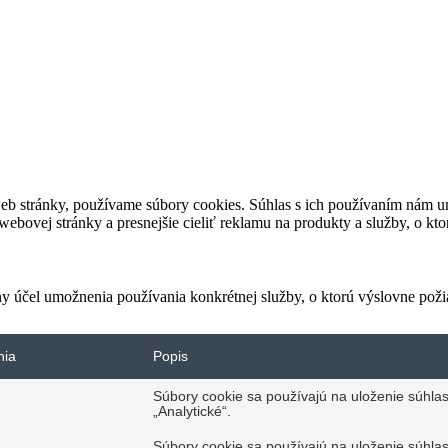
eb stránky, používame súbory cookies. Súhlas s ich používaním nám um
bovej stránky a presnejšie cieliť reklamu na produkty a služby, o kt
ny účel umožnenia používania konkrétnej služby, o ktorú výslovne poži
nia
Popis
Súbory cookie sa používajú na uloženie súhlas
„Analytické“.
Súbory cookie sa používajú na uloženie súhlas