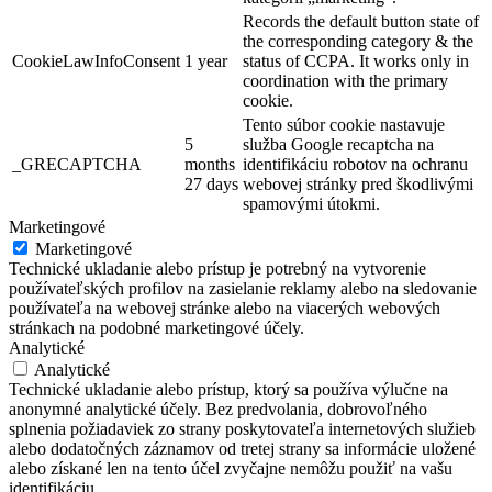
Records the default button state of
the corresponding category & the
CookieLawInfoConsent
1 year
status of CCPA. It works only in
coordination with the primary
cookie.
Tento súbor cookie nastavuje
5
služba Google recaptcha na
_GRECAPTCHA
months
identifikáciu robotov na ochranu
27 days
webovej stránky pred škodlivými
spamovými útokmi.
Marketingové
Marketingové
Technické ukladanie alebo prístup je potrebný na vytvorenie
používateľských profilov na zasielanie reklamy alebo na sledovanie
používateľa na webovej stránke alebo na viacerých webových
stránkach na podobné marketingové účely.
Analytické
Analytické
Technické ukladanie alebo prístup, ktorý sa používa výlučne na
anonymné analytické účely. Bez predvolania, dobrovoľného
splnenia požiadaviek zo strany poskytovateľa internetových služieb
alebo dodatočných záznamov od tretej strany sa informácie uložené
alebo získané len na tento účel zvyčajne nemôžu použiť na vašu
identifikáciu.