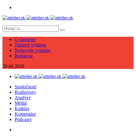
O časopise
Tlačené vydania
Najnovšie vydanie
Redakcia
30
júl
2026
Spoločnosť
Rozhovory
Analýzy
Médiá
Kultúra
Komentáre
Podcasty