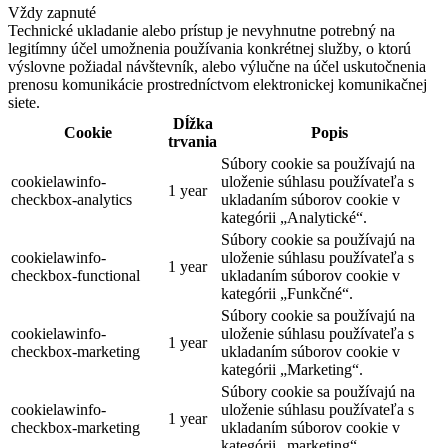
Vždy zapnuté
Technické ukladanie alebo prístup je nevyhnutne potrebný na
legitímny účel umožnenia používania konkrétnej služby, o ktorú
výslovne požiadal návštevník, alebo výlučne na účel uskutočnenia
prenosu komunikácie prostredníctvom elektronickej komunikačnej
siete.
Dĺžka
Cookie
Popis
trvania
Súbory cookie sa používajú na
cookielawinfo-
uloženie súhlasu používateľa s
1 year
checkbox-analytics
ukladaním súborov cookie v
kategórii „Analytické“.
Súbory cookie sa používajú na
cookielawinfo-
uloženie súhlasu používateľa s
1 year
checkbox-functional
ukladaním súborov cookie v
kategórii „Funkčné“.
Súbory cookie sa používajú na
cookielawinfo-
uloženie súhlasu používateľa s
1 year
checkbox-marketing
ukladaním súborov cookie v
kategórii „Marketing“.
Súbory cookie sa používajú na
cookielawinfo-
uloženie súhlasu používateľa s
1 year
checkbox-marketing
ukladaním súborov cookie v
kategórii „marketing“.