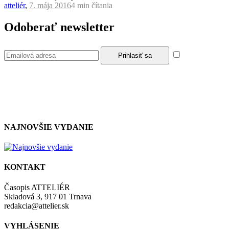
atteliér
,
7. mája 2016
4 min
čítania
Odoberať newsletter
Súhlasím so
zásadami a podmienkami ochrany osobných údajov.
NAJNOVŠIE VYDANIE
KONTAKT
Časopis ATTELIÉR
Skladová 3, 917 01 Trnava
redakcia@attelier.sk
VYHLÁSENIE