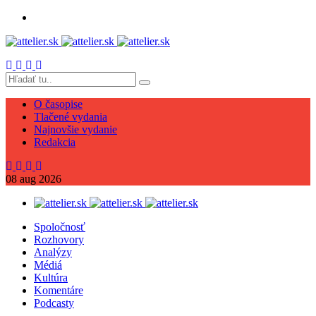
O časopise
Tlačené vydania
Najnovšie vydanie
Redakcia
08
aug
2026
Spoločnosť
Rozhovory
Analýzy
Médiá
Kultúra
Komentáre
Podcasty