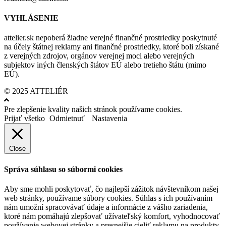
VYHLÁSENIE
attelier.sk nepoberá žiadne verejné finančné prostriedky poskytnuté
na účely štátnej reklamy ani finančné prostriedky, ktoré boli získané
z verejných zdrojov, orgánov verejnej moci alebo verejných
subjektov iných členských štátov EÚ alebo tretieho štátu (mimo
EÚ).
© 2025 ATTELIÉR
Pre zlepšenie kvality našich stránok používame cookies.
Prijať všetko
Odmietnuť
Nastavenia
Close
Správa súhlasu so súbormi cookies
Aby sme mohli poskytovať, čo najlepší zážitok návštevníkom našej
web stránky, používame súbory cookies. Súhlas s ich používaním
nám umožní spracovávať údaje a informácie z vášho zariadenia,
ktoré nám pomáhajú zlepšovať užívateľský komfort, vyhodnocovať
používanie webovej stránky a presnejšie cieliť reklamu na produkty