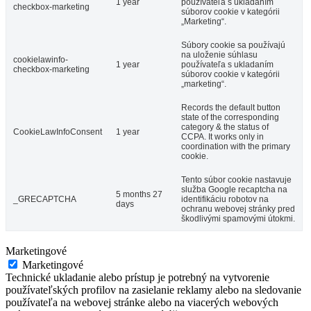
1 year
používateľa s ukladaním
checkbox-marketing
súborov cookie v kategórii
„Marketing“.
Súbory cookie sa používajú
na uloženie súhlasu
cookielawinfo-
1 year
používateľa s ukladaním
checkbox-marketing
súborov cookie v kategórii
„marketing“.
Records the default button
state of the corresponding
category & the status of
CookieLawInfoConsent
1 year
CCPA. It works only in
coordination with the primary
cookie.
Tento súbor cookie nastavuje
služba Google recaptcha na
5 months 27
_GRECAPTCHA
identifikáciu robotov na
days
ochranu webovej stránky pred
škodlivými spamovými útokmi.
Marketingové
Marketingové
Technické ukladanie alebo prístup je potrebný na vytvorenie
používateľských profilov na zasielanie reklamy alebo na sledovanie
používateľa na webovej stránke alebo na viacerých webových