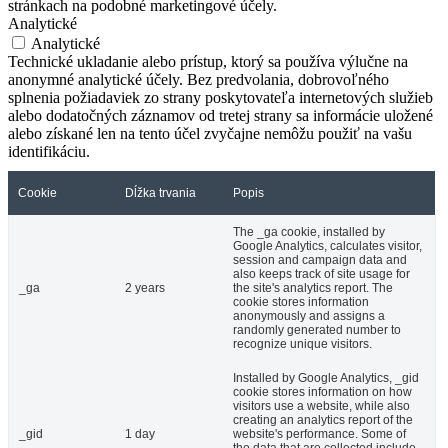
stránkach na podobné marketingové účely.
Analytické
Analytické
Technické ukladanie alebo prístup, ktorý sa používa výlučne na
anonymné analytické účely. Bez predvolania, dobrovoľného
splnenia požiadaviek zo strany poskytovateľa internetových služieb
alebo dodatočných záznamov od tretej strany sa informácie uložené
alebo získané len na tento účel zvyčajne nemôžu použiť na vašu
identifikáciu.
Cookie
Dĺžka trvania
Popis
The _ga cookie, installed by
Google Analytics, calculates visitor,
session and campaign data and
also keeps track of site usage for
_ga
2 years
the site's analytics report. The
cookie stores information
anonymously and assigns a
randomly generated number to
recognize unique visitors.
Installed by Google Analytics, _gid
cookie stores information on how
visitors use a website, while also
creating an analytics report of the
_gid
1 day
website's performance. Some of
the data that are collected include