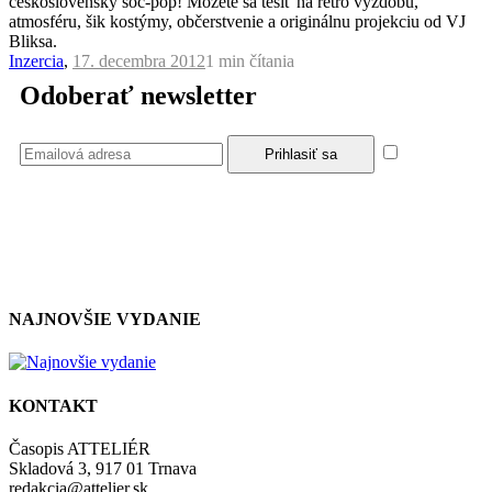
československý soc-pop! Môžete sa tešiť na retro výzdobu,
atmosféru, šik kostýmy, občerstvenie a originálnu projekciu od VJ
Bliksa.
Inzercia
,
17. decembra 2012
1 min
čítania
Odoberať newsletter
Súhlasím
so zásadami a podmienkami ochrany osobných údajov.
NAJNOVŠIE VYDANIE
KONTAKT
Časopis ATTELIÉR
Skladová 3, 917 01 Trnava
redakcia@attelier.sk