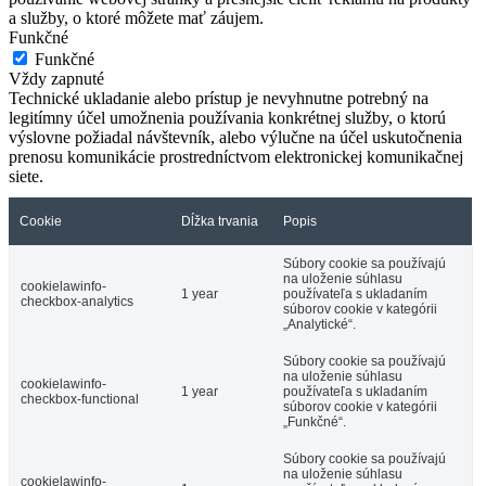
a služby, o ktoré môžete mať záujem.
Funkčné
Funkčné
Vždy zapnuté
Technické ukladanie alebo prístup je nevyhnutne potrebný na
legitímny účel umožnenia používania konkrétnej služby, o ktorú
výslovne požiadal návštevník, alebo výlučne na účel uskutočnenia
prenosu komunikácie prostredníctvom elektronickej komunikačnej
siete.
Cookie
Dĺžka trvania
Popis
Súbory cookie sa používajú
na uloženie súhlasu
cookielawinfo-
1 year
používateľa s ukladaním
checkbox-analytics
súborov cookie v kategórii
„Analytické“.
Súbory cookie sa používajú
na uloženie súhlasu
cookielawinfo-
1 year
používateľa s ukladaním
checkbox-functional
súborov cookie v kategórii
„Funkčné“.
Súbory cookie sa používajú
na uloženie súhlasu
cookielawinfo-