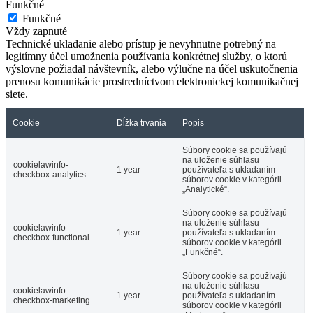
Funkčné
Funkčné
Vždy zapnuté
Technické ukladanie alebo prístup je nevyhnutne potrebný na
legitímny účel umožnenia používania konkrétnej služby, o ktorú
výslovne požiadal návštevník, alebo výlučne na účel uskutočnenia
prenosu komunikácie prostredníctvom elektronickej komunikačnej
siete.
Cookie
Dĺžka trvania
Popis
Súbory cookie sa používajú
na uloženie súhlasu
cookielawinfo-
1 year
používateľa s ukladaním
checkbox-analytics
súborov cookie v kategórii
„Analytické“.
Súbory cookie sa používajú
na uloženie súhlasu
cookielawinfo-
1 year
používateľa s ukladaním
checkbox-functional
súborov cookie v kategórii
„Funkčné“.
Súbory cookie sa používajú
na uloženie súhlasu
cookielawinfo-
1 year
používateľa s ukladaním
checkbox-marketing
súborov cookie v kategórii