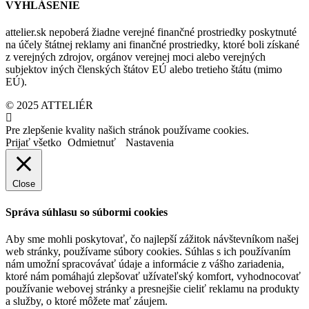
VYHLÁSENIE
attelier.sk nepoberá žiadne verejné finančné prostriedky poskytnuté
na účely štátnej reklamy ani finančné prostriedky, ktoré boli získané
z verejných zdrojov, orgánov verejnej moci alebo verejných
subjektov iných členských štátov EÚ alebo tretieho štátu (mimo
EÚ).
© 2025 ATTELIÉR
Pre zlepšenie kvality našich stránok používame cookies.
Prijať všetko
Odmietnuť
Nastavenia
Close
Správa súhlasu so súbormi cookies
Aby sme mohli poskytovať, čo najlepší zážitok návštevníkom našej
web stránky, používame súbory cookies. Súhlas s ich používaním
nám umožní spracovávať údaje a informácie z vášho zariadenia,
ktoré nám pomáhajú zlepšovať užívateľský komfort, vyhodnocovať
používanie webovej stránky a presnejšie cieliť reklamu na produkty
a služby, o ktoré môžete mať záujem.