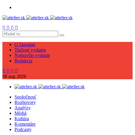
O časopise
Tlačené vydania
Najnovšie vydanie
Redakcia
08
aug
2026
Spoločnosť
Rozhovory
Analýzy
Médiá
Kultúra
Komentáre
Podcasty