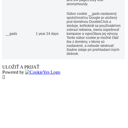
anonymously.
Súbor cookie __gads nastavený
spoločnosťou Google je uložený
pod doménou DoubleClick a
sleduje, koľkokrát sa používateľom
zobrazí reklama, meria úspešnosť
__gads
1 year 24 days
kampane a vypočítava jej výnosy.
Tento súbor cookie je možné čítať
iba z domény, v ktorej sú
nastavené, a nebude sledovať
žiadne údaje pri prehliadaní iných
stránok.
ULOŽIŤ A PRIJAŤ
Powered by