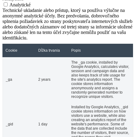
Analytické
Technické ukladanie alebo prístup, ktorý sa používa výlučne na
anonymné analytické účely. Bez predvolania, dobrovoľného
splnenia požiadaviek zo strany poskytovateľa internetových služieb
alebo dodatočných záznamov od tretej strany sa informácie uložené
alebo získané len na tento účel zvyčajne nemôžu použiť na vašu
identifikáciu.
Cookie
Dĺžka trvania
Popis
The _ga cookie, installed by
Google Analytics, calculates visitor,
session and campaign data and
also keeps track of site usage for
_ga
2 years
the site's analytics report. The
cookie stores information
anonymously and assigns a
randomly generated number to
recognize unique visitors.
Installed by Google Analytics, _gid
cookie stores information on how
visitors use a website, while also
creating an analytics report of the
_gid
1 day
website's performance. Some of
the data that are collected include
the number of visitors, their source,
and the pages they visit