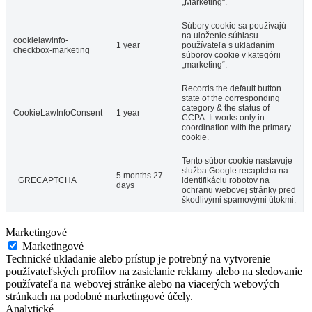
„Marketing“.
Súbory cookie sa používajú
na uloženie súhlasu
cookielawinfo-
1 year
používateľa s ukladaním
checkbox-marketing
súborov cookie v kategórii
„marketing“.
Records the default button
state of the corresponding
category & the status of
CookieLawInfoConsent
1 year
CCPA. It works only in
coordination with the primary
cookie.
Tento súbor cookie nastavuje
služba Google recaptcha na
5 months 27
_GRECAPTCHA
identifikáciu robotov na
days
ochranu webovej stránky pred
škodlivými spamovými útokmi.
Marketingové
Marketingové
Technické ukladanie alebo prístup je potrebný na vytvorenie
používateľských profilov na zasielanie reklamy alebo na sledovanie
používateľa na webovej stránke alebo na viacerých webových
stránkach na podobné marketingové účely.
Analytické