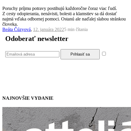
Poruchy príjmu potravy postihujú každoročne čoraz viac ľudí.
Z cesty odopierania, nenávisti, bolesti a klamstiev sa dá dostať
najmä vďaka odbornej pomoci. Ostanú ale naďalej slabou stránkou
človeka.
Beáta Čúzyová
,
12. januára 2022
5 min
čítania
Odoberať newsletter
Súhlasím
so zásadami a podmienkami ochrany osobných údajov.
NAJNOVŠIE VYDANIE