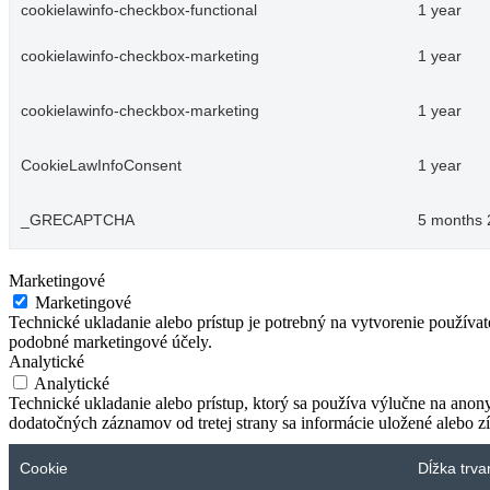
cookielawinfo-checkbox-functional
1 year
cookielawinfo-checkbox-marketing
1 year
cookielawinfo-checkbox-marketing
1 year
CookieLawInfoConsent
1 year
_GRECAPTCHA
5 months 
Marketingové
Marketingové
Technické ukladanie alebo prístup je potrebný na vytvorenie používa
podobné marketingové účely.
Analytické
Analytické
Technické ukladanie alebo prístup, ktorý sa používa výlučne na anon
dodatočných záznamov od tretej strany sa informácie uložené alebo zí
Cookie
Dĺžka trva