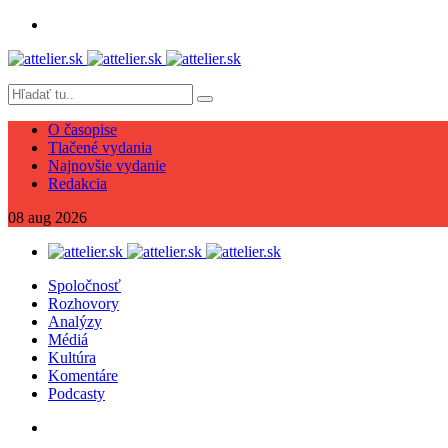
O časopise
Tlačené vydania
Najnovšie vydanie
Redakcia
08
aug
2026
Spoločnosť
Rozhovory
Analýzy
Médiá
Kultúra
Komentáre
Podcasty