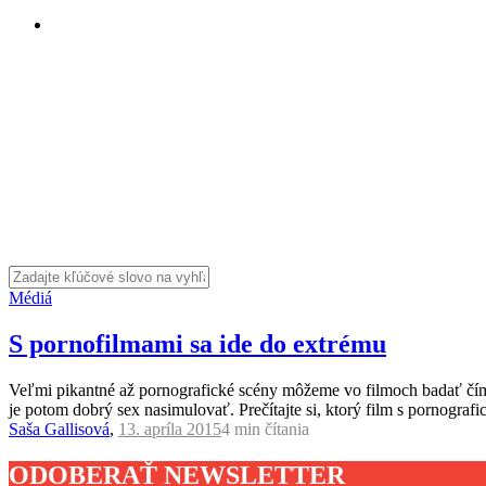
Médiá
S pornofilmami sa ide do extrému
Veľmi pikantné až pornografické scény môžeme vo filmoch badať čím ď
je potom dobrý sex nasimulovať. Prečítajte si, ktorý film s pornogra
Saša Gallisová
,
13. apríla 2015
4 min
čítania
ODOBERAŤ NEWSLETTER