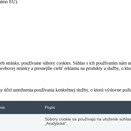
(mimo EÚ).
eb stránky, používame súbory cookies. Súhlas s ich používaním nám um
bovej stránky a presnejšie cieliť reklamu na produkty a služby, o kt
ny účel umožnenia používania konkrétnej služby, o ktorú výslovne poži
nia
Popis
Súbory cookie sa používajú na uloženie súhlas
„Analytické“.