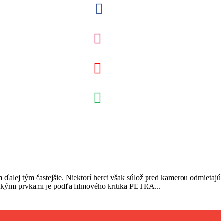
alej tým častejšie. Niektorí herci však súlož pred kamerou odmietajú 
fickými prvkami je podľa filmového kritika PETRA...