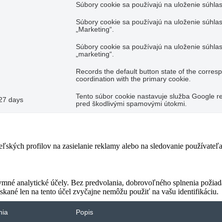
Súbory cookie sa používajú na uloženie súhlas
Súbory cookie sa používajú na uloženie súhlas
„Marketing“.
Súbory cookie sa používajú na uloženie súhlas
„marketing“.
Records the default button state of the corres
coordination with the primary cookie.
Tento súbor cookie nastavuje služba Google re
27 days
pred škodlivými spamovými útokmi.
teľských profilov na zasielanie reklamy alebo na sledovanie používate
ymné analytické účely. Bez predvolania, dobrovoľného splnenia požiada
skané len na tento účel zvyčajne nemôžu použiť na vašu identifikáciu.
nia
Popis