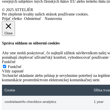
verejných subjektov iných členských štátov EÚ alebo tretieho štátu 
© 2025 ATTELIÉR
Pre zlepšenie kvality našich stránok používame cookies.
Prijať všetko
Odmietnuť
Nastavenia
Close
Správa súhlasu so súbormi cookies
Aby sme mohli poskytovať, čo najlepší zážitok návštevníkom našej w
pomáhajú zlepšovať užívateľský komfort, vyhodnocovať používanie we
Funkčné
Funkčné
Vždy zapnuté
Technické ukladanie alebo prístup je nevyhnutne potrebný na legitím
komunikácie prostredníctvom elektronickej komunikačnej siete.
Cookie
Dĺžka trva
cookielawinfo-checkbox-analytics
1 year