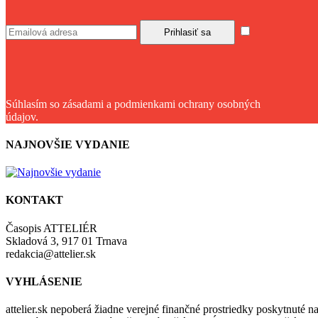
Súhlasím so zásadami a podmienkami ochrany osobných
údajov.
NAJNOVŠIE VYDANIE
KONTAKT
Časopis ATTELIÉR
Skladová 3, 917 01 Trnava
redakcia@attelier.sk
VYHLÁSENIE
attelier.sk nepoberá žiadne verejné finančné prostriedky poskytnuté na