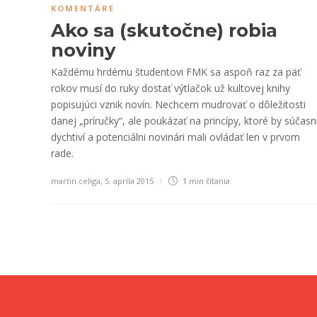
KOMENTÁRE
Ako sa (skutočne) robia
noviny
Každému hrdému študentovi FMK sa aspoň raz za päť
rokov musí do ruky dostať výtlačok už kultovej knihy
popisujúci vznik novín. Nechcem mudrovať o dôležitosti
danej „príručky“, ale poukázať na princípy, ktoré by súčasn
dychtiví a potenciálni novinári mali ovládať len v prvom
rade.
martin.celiga
,
5. apríla 2015
1 min
čítania