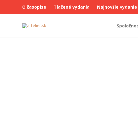
O časopise
Tlačené vydania
Najnovšie vydanie
Spoločno