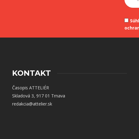
Súh
ochra
KONTAKT
Časopis ATTELIÉR
Skladová 3, 917 01 Trnava
redakcia@attelier.sk