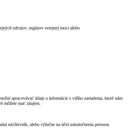
erejných zdrojov, orgánov verejnej moci alebo
ožní spracovávať údaje a informácie z vášho zariadenia, ktoré nám
oré môžete mať záujem.
adal návštevník, alebo výlučne na účel uskutočnenia prenosu