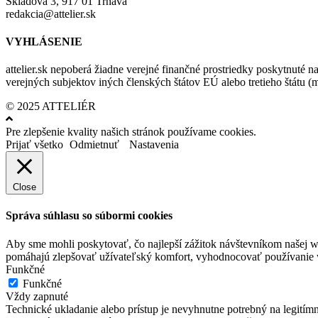
Skladová 3, 917 01 Trnava
redakcia@attelier.sk
VYHLÁSENIE
attelier.sk nepoberá žiadne verejné finančné prostriedky poskytnuté na
verejných subjektov iných členských štátov EÚ alebo tretieho štátu 
© 2025 ATTELIÉR
Pre zlepšenie kvality našich stránok používame cookies.
Prijať všetko
Odmietnuť
Nastavenia
Close
Správa súhlasu so súbormi cookies
Aby sme mohli poskytovať, čo najlepší zážitok návštevníkom našej w
pomáhajú zlepšovať užívateľský komfort, vyhodnocovať používanie we
Funkčné
Funkčné
Vždy zapnuté
Technické ukladanie alebo prístup je nevyhnutne potrebný na legitím