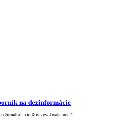
borník na dezinformácie
a žurnalistika totiž nevyvolávala umelé