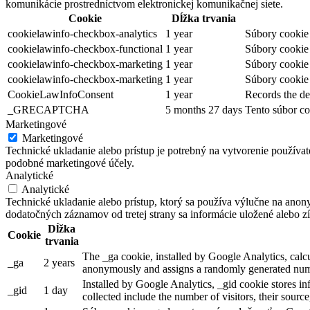
komunikácie prostredníctvom elektronickej komunikačnej siete.
Cookie
Dĺžka trvania
cookielawinfo-checkbox-analytics
1 year
Súbory cookie 
cookielawinfo-checkbox-functional
1 year
Súbory cookie 
cookielawinfo-checkbox-marketing
1 year
Súbory cookie 
cookielawinfo-checkbox-marketing
1 year
Súbory cookie 
CookieLawInfoConsent
1 year
Records the de
_GRECAPTCHA
5 months 27 days
Tento súbor co
Marketingové
Marketingové
Technické ukladanie alebo prístup je potrebný na vytvorenie používa
podobné marketingové účely.
Analytické
Analytické
Technické ukladanie alebo prístup, ktorý sa používa výlučne na anon
dodatočných záznamov od tretej strany sa informácie uložené alebo zí
Dĺžka
Cookie
trvania
The _ga cookie, installed by Google Analytics, calcul
_ga
2 years
anonymously and assigns a randomly generated numb
Installed by Google Analytics, _gid cookie stores in
_gid
1 day
collected include the number of visitors, their sourc