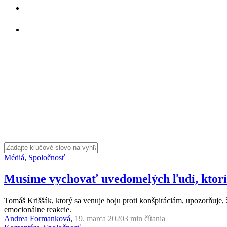
Médiá
,
Spoločnosť
Musíme vychovať uvedomelých ľudí, ktorí 
Tomáš Kriššák, ktorý sa venuje boju proti konšpiráciám, upozorňuje,
emocionálne reakcie.
Andrea Formanková
,
19. marca 2020
3 min
čítania