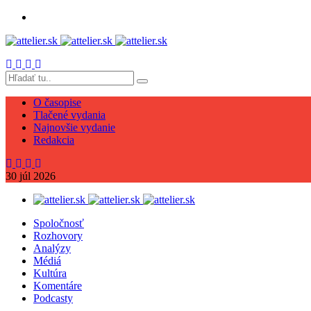
O časopise
Tlačené vydania
Najnovšie vydanie
Redakcia
30
júl
2026
Spoločnosť
Rozhovory
Analýzy
Médiá
Kultúra
Komentáre
Podcasty