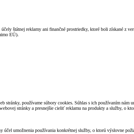
 účely štátnej reklamy ani finančné prostriedky, ktoré boli získané z v
(mimo EÚ).
eb stránky, používame súbory cookies. Súhlas s ich používaním nám um
bovej stránky a presnejšie cieliť reklamu na produkty a služby, o kt
ny účel umožnenia používania konkrétnej služby, o ktorú výslovne poži