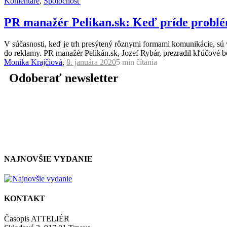
Komentáre
,
Spoločnosť
PR manažér Pelikan.sk: Keď príde problém
V súčasnosti, keď je trh presýtený rôznymi formami komunikácie, sú
do reklamy. PR manažér Pelikán.sk, Jozef Rybár, prezradil kľúčové b
Monika Krajčiová
,
8. januára 2020
5 min
čítania
Odoberať newsletter
NAJNOVŠIE VYDANIE
KONTAKT
Časopis ATTELIÉR