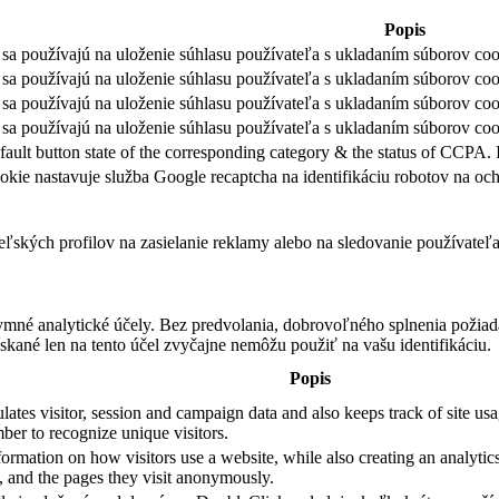
Popis
sa používajú na uloženie súhlasu používateľa s ukladaním súborov cook
sa používajú na uloženie súhlasu používateľa s ukladaním súborov coo
sa používajú na uloženie súhlasu používateľa s ukladaním súborov coo
sa používajú na uloženie súhlasu používateľa s ukladaním súborov cook
fault button state of the corresponding category & the status of CCPA. 
okie nastavuje služba Google recaptcha na identifikáciu robotov na 
teľských profilov na zasielanie reklamy alebo na sledovanie používate
ymné analytické účely. Bez predvolania, dobrovoľného splnenia požiada
skané len na tento účel zvyčajne nemôžu použiť na vašu identifikáciu.
Popis
ates visitor, session and campaign data and also keeps track of site usag
er to recognize unique visitors.
formation on how visitors use a website, while also creating an analytics
e, and the pages they visit anonymously.