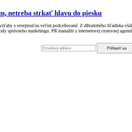
, netreba strkať hlavu do piesku
 vzťahy s verejnosťou veľmi podceňované. Z dlhodobého hľadiska však 
ody správneho marketingu. PR manažér z internetovej cestovnej agentúr
podmienkami ochrany osobných údajov.