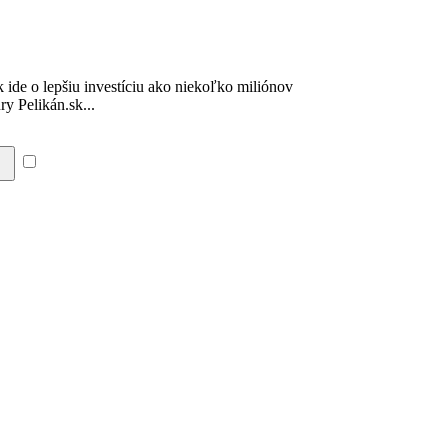
ide o lepšiu investíciu ako niekoľko miliónov
y Pelikán.sk...
Súhlasím so zásadami a