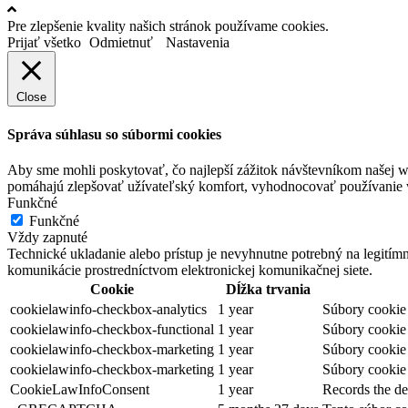
Pre zlepšenie kvality našich stránok používame cookies.
Prijať všetko
Odmietnuť
Nastavenia
Close
Správa súhlasu so súbormi cookies
Aby sme mohli poskytovať, čo najlepší zážitok návštevníkom našej w
pomáhajú zlepšovať užívateľský komfort, vyhodnocovať používanie we
Funkčné
Funkčné
Vždy zapnuté
Technické ukladanie alebo prístup je nevyhnutne potrebný na legitím
komunikácie prostredníctvom elektronickej komunikačnej siete.
Cookie
Dĺžka trvania
cookielawinfo-checkbox-analytics
1 year
Súbory cookie 
cookielawinfo-checkbox-functional
1 year
Súbory cookie 
cookielawinfo-checkbox-marketing
1 year
Súbory cookie 
cookielawinfo-checkbox-marketing
1 year
Súbory cookie 
CookieLawInfoConsent
1 year
Records the de