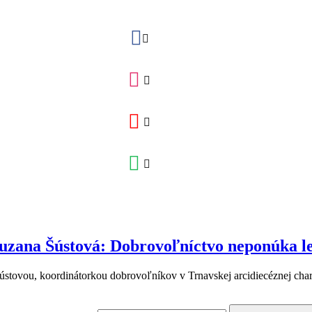
zana Šústová: Dobrovoľníctvo neponúka len
ústovou, koordinátorkou dobrovoľníkov v Trnavskej arcidiecéznej char