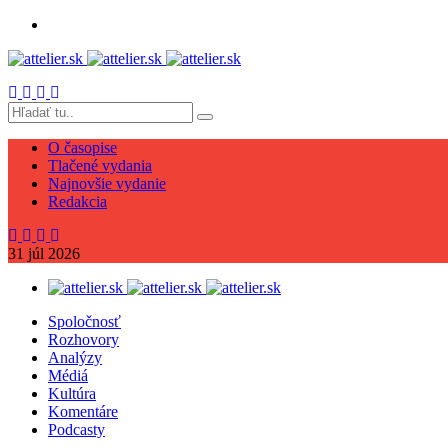
O časopise
Tlačené vydania
Najnovšie vydanie
Redakcia
31
júl
2026
Spoločnosť
Rozhovory
Analýzy
Médiá
Kultúra
Komentáre
Podcasty