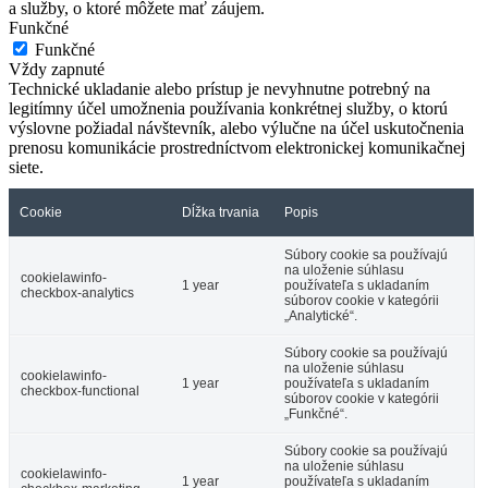
a služby, o ktoré môžete mať záujem.
Funkčné
Funkčné
Vždy zapnuté
Technické ukladanie alebo prístup je nevyhnutne potrebný na
legitímny účel umožnenia používania konkrétnej služby, o ktorú
výslovne požiadal návštevník, alebo výlučne na účel uskutočnenia
prenosu komunikácie prostredníctvom elektronickej komunikačnej
siete.
Cookie
Dĺžka trvania
Popis
Súbory cookie sa používajú
na uloženie súhlasu
cookielawinfo-
1 year
používateľa s ukladaním
checkbox-analytics
súborov cookie v kategórii
„Analytické“.
Súbory cookie sa používajú
na uloženie súhlasu
cookielawinfo-
1 year
používateľa s ukladaním
checkbox-functional
súborov cookie v kategórii
„Funkčné“.
Súbory cookie sa používajú
na uloženie súhlasu
cookielawinfo-
1 year
používateľa s ukladaním