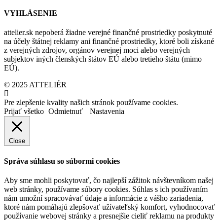
VYHLÁSENIE
attelier.sk nepoberá žiadne verejné finančné prostriedky poskytnuté
na účely štátnej reklamy ani finančné prostriedky, ktoré boli získané
z verejných zdrojov, orgánov verejnej moci alebo verejných
subjektov iných členských štátov EÚ alebo tretieho štátu (mimo
EÚ).
© 2025 ATTELIÉR
Pre zlepšenie kvality našich stránok používame cookies.
Prijať všetko
Odmietnuť
Nastavenia
Close
Správa súhlasu so súbormi cookies
Aby sme mohli poskytovať, čo najlepší zážitok návštevníkom našej
web stránky, používame súbory cookies. Súhlas s ich používaním
nám umožní spracovávať údaje a informácie z vášho zariadenia,
ktoré nám pomáhajú zlepšovať užívateľský komfort, vyhodnocovať
používanie webovej stránky a presnejšie cieliť reklamu na produkty