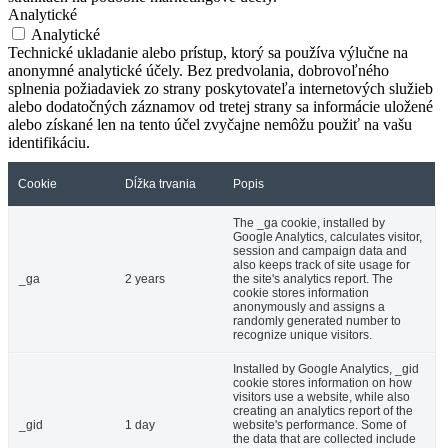
Analytické
Analytické
Technické ukladanie alebo prístup, ktorý sa používa výlučne na
anonymné analytické účely. Bez predvolania, dobrovoľného
splnenia požiadaviek zo strany poskytovateľa internetových služieb
alebo dodatočných záznamov od tretej strany sa informácie uložené
alebo získané len na tento účel zvyčajne nemôžu použiť na vašu
identifikáciu.
Cookie
Dĺžka trvania
Popis
The _ga cookie, installed by
Google Analytics, calculates visitor,
session and campaign data and
also keeps track of site usage for
_ga
2 years
the site's analytics report. The
cookie stores information
anonymously and assigns a
randomly generated number to
recognize unique visitors.
Installed by Google Analytics, _gid
cookie stores information on how
visitors use a website, while also
creating an analytics report of the
_gid
1 day
website's performance. Some of
the data that are collected include