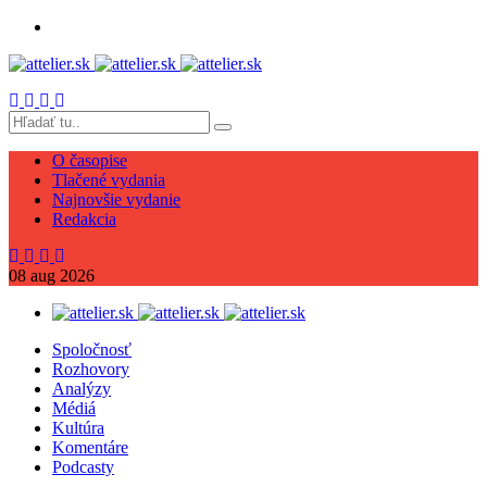
O časopise
Tlačené vydania
Najnovšie vydanie
Redakcia
08
aug
2026
Spoločnosť
Rozhovory
Analýzy
Médiá
Kultúra
Komentáre
Podcasty