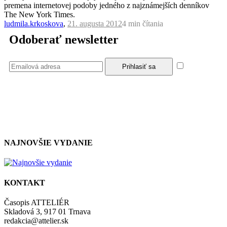
premena internetovej podoby jedného z najznámejších denníkov
The New York Times.
ludmila.krkoskova
,
21. augusta 2012
4 min
čítania
Odoberať newsletter
Súhlasím
so zásadami a podmienkami ochrany osobných údajov.
NAJNOVŠIE VYDANIE
KONTAKT
Časopis ATTELIÉR
Skladová 3, 917 01 Trnava
redakcia@attelier.sk