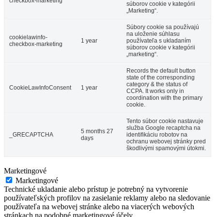
checkbox-marketing
súborov cookie v kategórii
„Marketing“.
Súbory cookie sa používajú
na uloženie súhlasu
cookielawinfo-
1 year
používateľa s ukladaním
checkbox-marketing
súborov cookie v kategórii
„marketing“.
Records the default button
state of the corresponding
category & the status of
CookieLawInfoConsent
1 year
CCPA. It works only in
coordination with the primary
cookie.
Tento súbor cookie nastavuje
služba Google recaptcha na
5 months 27
_GRECAPTCHA
identifikáciu robotov na
days
ochranu webovej stránky pred
škodlivými spamovými útokmi.
Marketingové
Marketingové
Technické ukladanie alebo prístup je potrebný na vytvorenie
používateľských profilov na zasielanie reklamy alebo na sledovanie
používateľa na webovej stránke alebo na viacerých webových
stránkach na podobné marketingové účely.