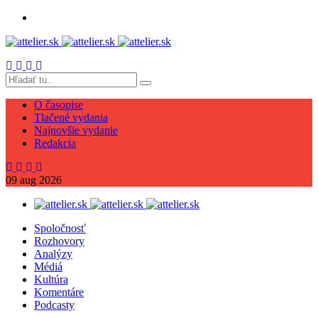
O časopise
Tlačené vydania
Najnovšie vydanie
Redakcia
09
aug
2026
Spoločnosť
Rozhovory
Analýzy
Médiá
Kultúra
Komentáre
Podcasty