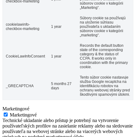
checkbox-marketing
súborov cookie v kategórii
„Marketing“.
Súbory cookie sa používajú
na uloženie súhlasu
cookielawinfo-
1 year
používateľa s ukladaním
checkbox-marketing
súborov cookie v kategórii
„marketing“.
Records the default button
state of the corresponding
category & the status of
CookieLawInfoConsent
1 year
CCPA. It works only in
coordination with the primary
cookie.
Tento súbor cookie nastavuje
služba Google recaptcha na
5 months 27
_GRECAPTCHA
identifikáciu robotov na
days
ochranu webovej stránky pred
škodlivými spamovými útokmi.
Marketingové
Marketingové
Technické ukladanie alebo prístup je potrebný na vytvorenie
používateľských profilov na zasielanie reklamy alebo na sledovanie
používateľa na webovej stránke alebo na viacerých webových
stránkach na podobné marketingové účely.