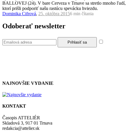
BALLOVEJ (24). V bare Cerveza v Trnave sa stretlo mnoho ľudí,
ktorí prišli podporiť našu rastúcu spevácku hviezdu.
Dominika Cifrová
,
25. októbra 2015
6 min
čítania
Odoberať newsletter
Súhlasím so
zásadami a podmienkami ochrany osobných údajov.
NAJNOVŠIE VYDANIE
KONTAKT
Časopis ATTELIÉR
Skladová 3, 917 01 Trnava
redakcia@attelier.sk