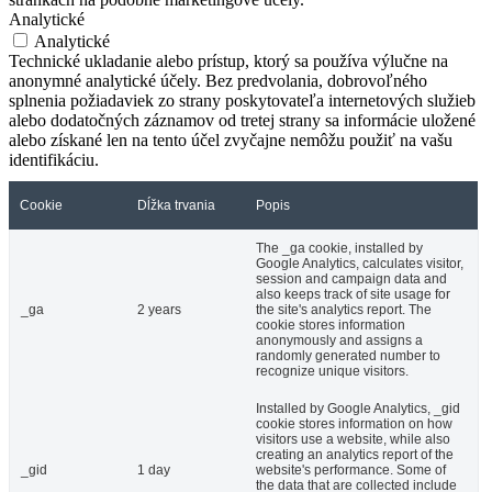
Analytické
Analytické
Technické ukladanie alebo prístup, ktorý sa používa výlučne na
anonymné analytické účely. Bez predvolania, dobrovoľného
splnenia požiadaviek zo strany poskytovateľa internetových služieb
alebo dodatočných záznamov od tretej strany sa informácie uložené
alebo získané len na tento účel zvyčajne nemôžu použiť na vašu
identifikáciu.
Cookie
Dĺžka trvania
Popis
The _ga cookie, installed by
Google Analytics, calculates visitor,
session and campaign data and
also keeps track of site usage for
_ga
2 years
the site's analytics report. The
cookie stores information
anonymously and assigns a
randomly generated number to
recognize unique visitors.
Installed by Google Analytics, _gid
cookie stores information on how
visitors use a website, while also
creating an analytics report of the
_gid
1 day
website's performance. Some of
the data that are collected include