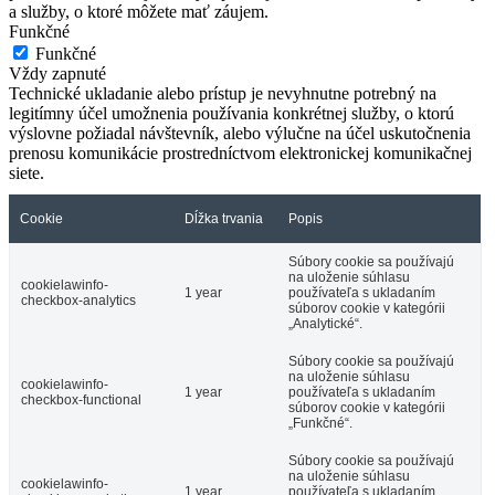
a služby, o ktoré môžete mať záujem.
Funkčné
Funkčné
Vždy zapnuté
Technické ukladanie alebo prístup je nevyhnutne potrebný na
legitímny účel umožnenia používania konkrétnej služby, o ktorú
výslovne požiadal návštevník, alebo výlučne na účel uskutočnenia
prenosu komunikácie prostredníctvom elektronickej komunikačnej
siete.
Cookie
Dĺžka trvania
Popis
Súbory cookie sa používajú
na uloženie súhlasu
cookielawinfo-
1 year
používateľa s ukladaním
checkbox-analytics
súborov cookie v kategórii
„Analytické“.
Súbory cookie sa používajú
na uloženie súhlasu
cookielawinfo-
1 year
používateľa s ukladaním
checkbox-functional
súborov cookie v kategórii
„Funkčné“.
Súbory cookie sa používajú
na uloženie súhlasu
cookielawinfo-
1 year
používateľa s ukladaním