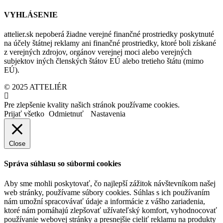
VYHLÁSENIE
attelier.sk nepoberá žiadne verejné finančné prostriedky poskytnuté
na účely štátnej reklamy ani finančné prostriedky, ktoré boli získané
z verejných zdrojov, orgánov verejnej moci alebo verejných
subjektov iných členských štátov EÚ alebo tretieho štátu (mimo
EÚ).
© 2025 ATTELIÉR
Pre zlepšenie kvality našich stránok používame cookies.
Prijať všetko
Odmietnuť
Nastavenia
Close
Správa súhlasu so súbormi cookies
Aby sme mohli poskytovať, čo najlepší zážitok návštevníkom našej
web stránky, používame súbory cookies. Súhlas s ich používaním
nám umožní spracovávať údaje a informácie z vášho zariadenia,
ktoré nám pomáhajú zlepšovať užívateľský komfort, vyhodnocovať
používanie webovej stránky a presnejšie cieliť reklamu na produkty