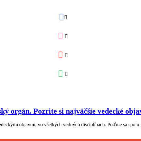
ský orgán. Pozrite si najväčšie vedecké obj
edeckými objavmi, vo všetkých vedných disciplínach. Poďme sa spolu poz