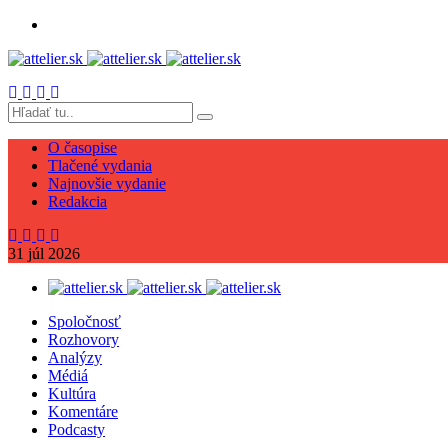
O časopise
Tlačené vydania
Najnovšie vydanie
Redakcia
31
júl
2026
Spoločnosť
Rozhovory
Analýzy
Médiá
Kultúra
Komentáre
Podcasty