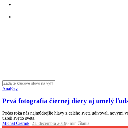
Analýzy
Prvá fotografia čiernej diery aj umelý ľud
Počas roka nás najmúdrejšie hlavy z celého sveta udivovali novými v
uzreli svetlo sveta.
Michal Čiernik
,
21. decembra 2019
6 min
čítania