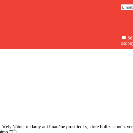
Sú
osobn
 účely štátnej reklamy ani finančné prostriedky, ktoré boli získané z v
(mimo EÚ).