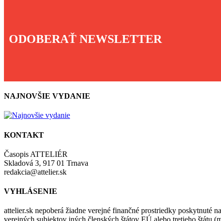
ODOBERAŤ NEWSLETTER
NAJNOVŠIE VYDANIE
KONTAKT
Časopis ATTELIÉR
Skladová 3, 917 01 Trnava
redakcia@attelier.sk
VYHLÁSENIE
attelier.sk nepoberá žiadne verejné finančné prostriedky poskytnuté na
verejných subjektov iných členských štátov EÚ alebo tretieho štátu 