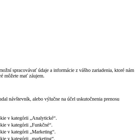
ožní spracovávať údaje a informácie z vášho zariadenia, ktoré nám
oré môžete mať záujem.
adal návštevník, alebo výlučne na účel uskutočnenia prenosu
ie v kategórii „Analytické“.
kie v kategórii „Funkčné“.
kie v kategórii „Marketing“.
ie v kategórii „marketing“.