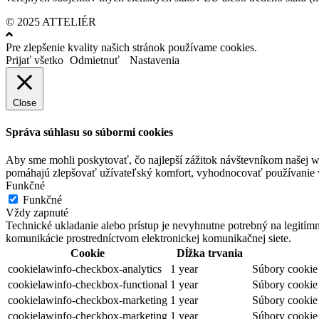
© 2025 ATTELIÉR
Pre zlepšenie kvality našich stránok používame cookies.
Prijať všetko
Odmietnuť
Nastavenia
Close
Správa súhlasu so súbormi cookies
Aby sme mohli poskytovať, čo najlepší zážitok návštevníkom našej w
pomáhajú zlepšovať užívateľský komfort, vyhodnocovať používanie we
Funkčné
Funkčné
Vždy zapnuté
Technické ukladanie alebo prístup je nevyhnutne potrebný na legitím
komunikácie prostredníctvom elektronickej komunikačnej siete.
Cookie
Dĺžka trvania
cookielawinfo-checkbox-analytics
1 year
Súbory cookie 
cookielawinfo-checkbox-functional
1 year
Súbory cookie 
cookielawinfo-checkbox-marketing
1 year
Súbory cookie 
cookielawinfo-checkbox-marketing
1 year
Súbory cookie 