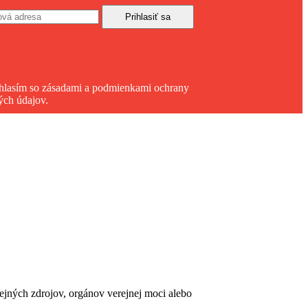
hlasím so zásadami a podmienkami ochrany
ých údajov.
erejných zdrojov, orgánov verejnej moci alebo