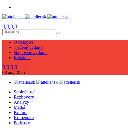
O časopise
Tlačené vydania
Najnovšie vydanie
Redakcia
08
aug
2026
Spoločnosť
Rozhovory
Analýzy
Médiá
Kultúra
Komentáre
Podcasty