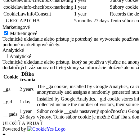
cookielawinfo-checkbox-marketing
1 year
Súbory cookie 
cookielawinfo-checkbox-marketing
1 year
Súbory cookie 
CookieLawInfoConsent
1 year
Records the de
_GRECAPTCHA
5 months 27 days
Tento súbor co
Marketingové
Marketingové
Technické ukladanie alebo prístup je potrebný na vytvorenie používa
podobné marketingové účely.
Analytické
Analytické
Technické ukladanie alebo prístup, ktorý sa používa výlučne na anon
dodatočných záznamov od tretej strany sa informácie uložené alebo zí
Dĺžka
Cookie
trvania
The _ga cookie, installed by Google Analytics, calcul
_ga
2 years
anonymously and assigns a randomly generated numb
Installed by Google Analytics, _gid cookie stores in
_gid
1 day
collected include the number of visitors, their sourc
1 year
Súbor cookie __gads nastavený spoločnosťou Googl
__gads
24 days
výnosy. Tento súbor cookie je možné čítať iba z dom
ULOŽIŤ A PRIJAŤ
Powered by