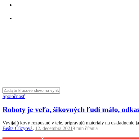
Spoločnosť
Roboty je veľa, šikovných ľudí málo, odka
Vyvíjajú kovy rozpustné v tele, pripravujú materiály na uskladnenie 
Beáta Čúzyová
,
12. decembra 2021
9 min
čítania