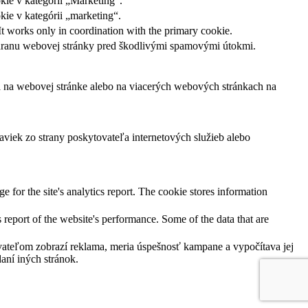
kie v kategórii „Marketing“.
ie v kategórii „marketing“.
It works only in coordination with the primary cookie.
ochranu webovej stránky pred škodlivými spamovými útokmi.
ľa na webovej stránke alebo na viacerých webových stránkach na
viek zo strany poskytovateľa internetových služieb alebo
e for the site's analytics report. The cookie stores information
 report of the website's performance. Some of the data that are
ateľom zobrazí reklama, meria úspešnosť kampane a vypočítava jej
aní iných stránok.