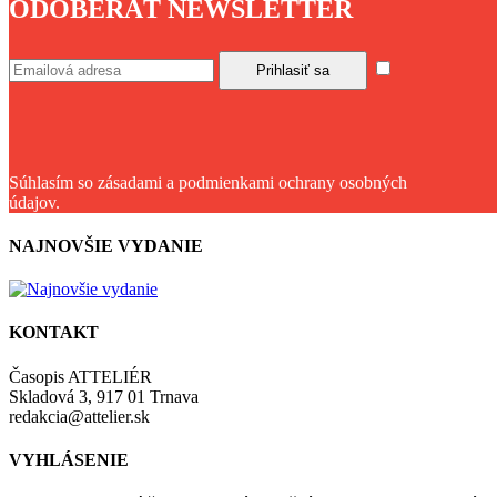
ODOBERAŤ NEWSLETTER
Súhlasím so zásadami a podmienkami ochrany osobných
údajov.
NAJNOVŠIE VYDANIE
KONTAKT
Časopis ATTELIÉR
Skladová 3, 917 01 Trnava
redakcia@attelier.sk
VYHLÁSENIE