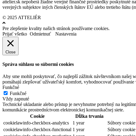
attelier.sk nepoberá žiadne verejné finančné prostriedky poskytnuté na
verejných subjektov iných členských štátov EÚ alebo tretieho štátu 
© 2025 ATTELIÉR
Pre zlepšenie kvality našich stránok používame cookies.
Prijať všetko
Odmietnuť
Nastavenia
Close
Správa súhlasu so súbormi cookies
Aby sme mohli poskytovať, čo najlepší zážitok návštevníkom našej w
pomáhajú zlepšovať užívateľský komfort, vyhodnocovať používanie we
Funkčné
Funkčné
Vždy zapnuté
Technické ukladanie alebo prístup je nevyhnutne potrebný na legitím
komunikácie prostredníctvom elektronickej komunikačnej siete.
Cookie
Dĺžka trvania
cookielawinfo-checkbox-analytics
1 year
Súbory cookie 
cookielawinfo-checkbox-functional
1 year
Súbory cookie 