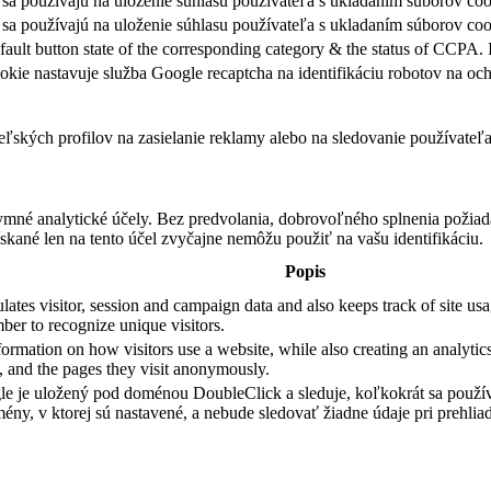
sa používajú na uloženie súhlasu používateľa s ukladaním súborov coo
sa používajú na uloženie súhlasu používateľa s ukladaním súborov cook
fault button state of the corresponding category & the status of CCPA. 
okie nastavuje služba Google recaptcha na identifikáciu robotov na 
teľských profilov na zasielanie reklamy alebo na sledovanie používate
ymné analytické účely. Bez predvolania, dobrovoľného splnenia požiada
skané len na tento účel zvyčajne nemôžu použiť na vašu identifikáciu.
Popis
ates visitor, session and campaign data and also keeps track of site usag
er to recognize unique visitors.
formation on how visitors use a website, while also creating an analytics
e, and the pages they visit anonymously.
e je uložený pod doménou DoubleClick a sleduje, koľkokrát sa použív
ény, v ktorej sú nastavené, a nebude sledovať žiadne údaje pri prehliad