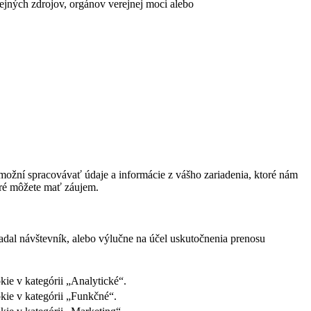
erejných zdrojov, orgánov verejnej moci alebo
ožní spracovávať údaje a informácie z vášho zariadenia, ktoré nám
oré môžete mať záujem.
adal návštevník, alebo výlučne na účel uskutočnenia prenosu
ie v kategórii „Analytické“.
kie v kategórii „Funkčné“.