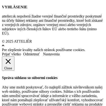
VYHLÁSENIE
attelier.sk nepoberá žiadne verejné finančné prostriedky poskytnuté
na účely štátnej reklamy ani finančné prostriedky, ktoré boli získané
z verejných zdrojov, orgánov verejnej moci alebo verejných
subjektov iných členských štátov EÚ alebo tretieho štátu (mimo
EÚ).
© 2025 ATTELIÉR
Pre zlepšenie kvality našich stránok používame cookies.
Prijať všetko
Odmietnuť
Nastavenia
Close
Správa súhlasu so súbormi cookies
Aby sme mohli poskytovať, čo najlepší zážitok návštevníkom našej
web stránky, používame súbory cookies. Súhlas s ich používaním
nám umožní spracovávať údaje a informácie z vášho zariadenia,
ktoré nám pomáhajú zlepšovať užívateľský komfort, vyhodnocovať
používanie webovej stránky a presnejšie cieliť reklamu na produkty