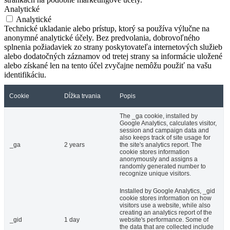
Analytické
Analytické
Technické ukladanie alebo prístup, ktorý sa používa výlučne na
anonymné analytické účely. Bez predvolania, dobrovoľného
splnenia požiadaviek zo strany poskytovateľa internetových služieb
alebo dodatočných záznamov od tretej strany sa informácie uložené
alebo získané len na tento účel zvyčajne nemôžu použiť na vašu
identifikáciu.
Cookie
Dĺžka trvania
Popis
The _ga cookie, installed by
Google Analytics, calculates visitor,
session and campaign data and
also keeps track of site usage for
_ga
2 years
the site's analytics report. The
cookie stores information
anonymously and assigns a
randomly generated number to
recognize unique visitors.
Installed by Google Analytics, _gid
cookie stores information on how
visitors use a website, while also
creating an analytics report of the
_gid
1 day
website's performance. Some of
the data that are collected include