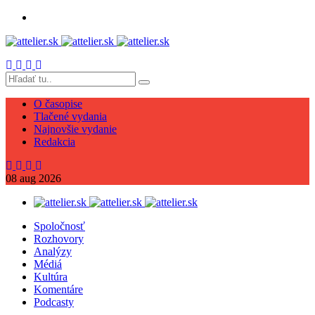
O časopise
Tlačené vydania
Najnovšie vydanie
Redakcia
08
aug
2026
Spoločnosť
Rozhovory
Analýzy
Médiá
Kultúra
Komentáre
Podcasty