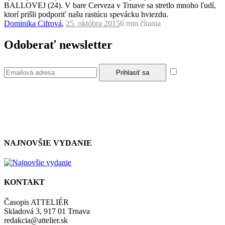
BALLOVEJ (24). V bare Cerveza v Trnave sa stretlo mnoho ľudí,
ktorí prišli podporiť našu rastúcu spevácku hviezdu.
Dominika Cifrová
,
25. októbra 2015
6 min
čítania
Odoberať newsletter
Súhlasím so
zásadami a podmienkami ochrany osobných údajov.
NAJNOVŠIE VYDANIE
KONTAKT
Časopis ATTELIÉR
Skladová 3, 917 01 Trnava
redakcia@attelier.sk