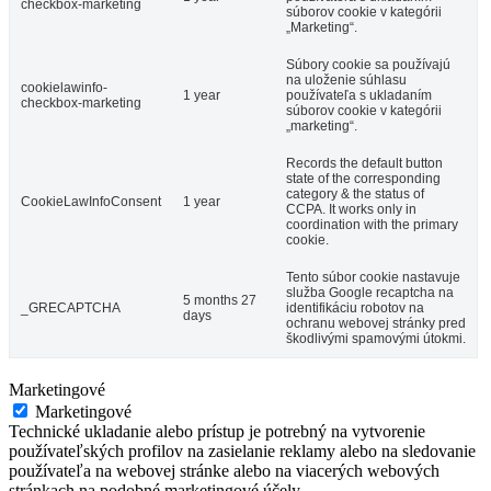
checkbox-marketing
súborov cookie v kategórii
„Marketing“.
Súbory cookie sa používajú
na uloženie súhlasu
cookielawinfo-
1 year
používateľa s ukladaním
checkbox-marketing
súborov cookie v kategórii
„marketing“.
Records the default button
state of the corresponding
category & the status of
CookieLawInfoConsent
1 year
CCPA. It works only in
coordination with the primary
cookie.
Tento súbor cookie nastavuje
služba Google recaptcha na
5 months 27
_GRECAPTCHA
identifikáciu robotov na
days
ochranu webovej stránky pred
škodlivými spamovými útokmi.
Marketingové
Marketingové
Technické ukladanie alebo prístup je potrebný na vytvorenie
používateľských profilov na zasielanie reklamy alebo na sledovanie
používateľa na webovej stránke alebo na viacerých webových
stránkach na podobné marketingové účely.