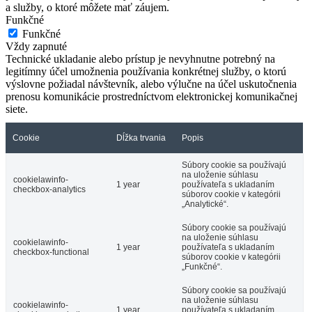
a služby, o ktoré môžete mať záujem.
Funkčné
Funkčné
Vždy zapnuté
Technické ukladanie alebo prístup je nevyhnutne potrebný na
legitímny účel umožnenia používania konkrétnej služby, o ktorú
výslovne požiadal návštevník, alebo výlučne na účel uskutočnenia
prenosu komunikácie prostredníctvom elektronickej komunikačnej
siete.
Cookie
Dĺžka trvania
Popis
Súbory cookie sa používajú
na uloženie súhlasu
cookielawinfo-
1 year
používateľa s ukladaním
checkbox-analytics
súborov cookie v kategórii
„Analytické“.
Súbory cookie sa používajú
na uloženie súhlasu
cookielawinfo-
1 year
používateľa s ukladaním
checkbox-functional
súborov cookie v kategórii
„Funkčné“.
Súbory cookie sa používajú
na uloženie súhlasu
cookielawinfo-
1 year
používateľa s ukladaním