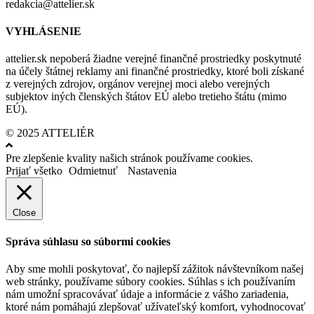
redakcia@attelier.sk
VYHLÁSENIE
attelier.sk nepoberá žiadne verejné finančné prostriedky poskytnuté
na účely štátnej reklamy ani finančné prostriedky, ktoré boli získané
z verejných zdrojov, orgánov verejnej moci alebo verejných
subjektov iných členských štátov EÚ alebo tretieho štátu (mimo
EÚ).
© 2025 ATTELIÉR
Pre zlepšenie kvality našich stránok používame cookies.
Prijať všetko
Odmietnuť
Nastavenia
Close
Správa súhlasu so súbormi cookies
Aby sme mohli poskytovať, čo najlepší zážitok návštevníkom našej
web stránky, používame súbory cookies. Súhlas s ich používaním
nám umožní spracovávať údaje a informácie z vášho zariadenia,
ktoré nám pomáhajú zlepšovať užívateľský komfort, vyhodnocovať