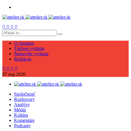
O časopise
Tlačené vydania
Najnovšie vydanie
Redakcia
07
aug
2026
Spoločnosť
Rozhovory
Analýzy
Médiá
Kultúra
Komentáre
Podcasty