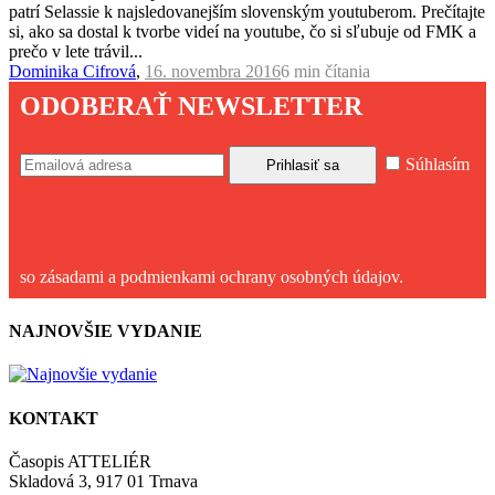
patrí Selassie k najsledovanejším slovenským youtuberom. Prečítajte
si, ako sa dostal k tvorbe videí na youtube, čo si sľubuje od FMK a
prečo v lete trávil...
Dominika Cifrová
,
16. novembra 2016
6 min
čítania
ODOBERAŤ NEWSLETTER
Súhlasím
so zásadami a podmienkami ochrany osobných údajov.
NAJNOVŠIE VYDANIE
KONTAKT
Časopis ATTELIÉR
Skladová 3, 917 01 Trnava