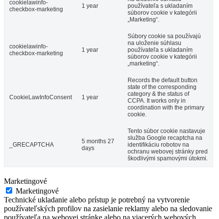
cookielawinfo-
1 year
používateľa s ukladaním
checkbox-marketing
súborov cookie v kategórii
„Marketing“.
Súbory cookie sa používajú
na uloženie súhlasu
cookielawinfo-
1 year
používateľa s ukladaním
checkbox-marketing
súborov cookie v kategórii
„marketing“.
Records the default button
state of the corresponding
category & the status of
CookieLawInfoConsent
1 year
CCPA. It works only in
coordination with the primary
cookie.
Tento súbor cookie nastavuje
služba Google recaptcha na
5 months 27
_GRECAPTCHA
identifikáciu robotov na
days
ochranu webovej stránky pred
škodlivými spamovými útokmi.
Marketingové
Marketingové
Technické ukladanie alebo prístup je potrebný na vytvorenie
používateľských profilov na zasielanie reklamy alebo na sledovanie
používateľa na webovej stránke alebo na viacerých webových