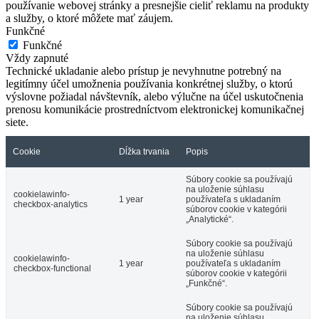
používanie webovej stránky a presnejšie cieliť reklamu na produkty
a služby, o ktoré môžete mať záujem.
Funkčné
Funkčné
Vždy zapnuté
Technické ukladanie alebo prístup je nevyhnutne potrebný na
legitímny účel umožnenia používania konkrétnej služby, o ktorú
výslovne požiadal návštevník, alebo výlučne na účel uskutočnenia
prenosu komunikácie prostredníctvom elektronickej komunikačnej
siete.
Cookie
Dĺžka trvania
Popis
Súbory cookie sa používajú
na uloženie súhlasu
cookielawinfo-
1 year
používateľa s ukladaním
checkbox-analytics
súborov cookie v kategórii
„Analytické“.
Súbory cookie sa používajú
na uloženie súhlasu
cookielawinfo-
1 year
používateľa s ukladaním
checkbox-functional
súborov cookie v kategórii
„Funkčné“.
Súbory cookie sa používajú
na uloženie súhlasu