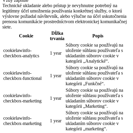
Vždy zapnuté
Technické ukladanie alebo prístup je nevyhnutne potrebný na
legitímny účel umožnenia používania konkrétnej služby, o ktorú
výslovne požiadal návštevník, alebo výlučne na účel uskutočnenia
prenosu komunikácie prostredníctvom elektronickej komunikačnej
siete.
Dĺžka
Cookie
Popis
trvania
Súbory cookie sa používajú na
cookielawinfo-
uloženie súhlasu používateľa s
1 year
checkbox-analytics
ukladaním súborov cookie v
kategórii „Analytické“.
Súbory cookie sa používajú na
cookielawinfo-
uloženie súhlasu používateľa s
1 year
checkbox-functional
ukladaním súborov cookie v
kategórii „Funkčné“.
Súbory cookie sa používajú na
cookielawinfo-
uloženie súhlasu používateľa s
1 year
checkbox-marketing
ukladaním súborov cookie v
kategórii „Marketing“.
Súbory cookie sa používajú na
cookielawinfo-
uloženie súhlasu používateľa s
1 year
checkbox-marketing
ukladaním súborov cookie v
kategórii „marketing“.