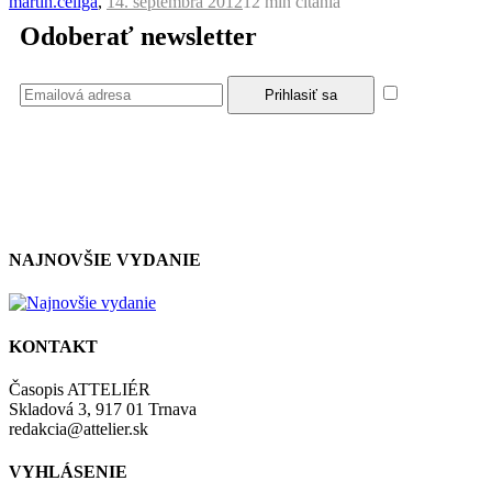
martin.celiga
,
14. septembra 2012
12 min
čítania
Odoberať newsletter
Súhlasím
so zásadami a podmienkami ochrany osobných údajov.
NAJNOVŠIE VYDANIE
KONTAKT
Časopis ATTELIÉR
Skladová 3, 917 01 Trnava
redakcia@attelier.sk
VYHLÁSENIE