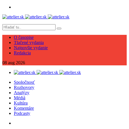
O časopise
Tlačené vydania
Najnovšie vydanie
Redakcia
08
aug
2026
Spoločnosť
Rozhovory
Analýzy
Médiá
Kultúra
Komentáre
Podcasty