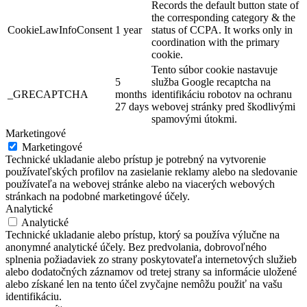
Records the default button state of
the corresponding category & the
CookieLawInfoConsent
1 year
status of CCPA. It works only in
coordination with the primary
cookie.
Tento súbor cookie nastavuje
5
služba Google recaptcha na
_GRECAPTCHA
months
identifikáciu robotov na ochranu
27 days
webovej stránky pred škodlivými
spamovými útokmi.
Marketingové
Marketingové
Technické ukladanie alebo prístup je potrebný na vytvorenie
používateľských profilov na zasielanie reklamy alebo na sledovanie
používateľa na webovej stránke alebo na viacerých webových
stránkach na podobné marketingové účely.
Analytické
Analytické
Technické ukladanie alebo prístup, ktorý sa používa výlučne na
anonymné analytické účely. Bez predvolania, dobrovoľného
splnenia požiadaviek zo strany poskytovateľa internetových služieb
alebo dodatočných záznamov od tretej strany sa informácie uložené
alebo získané len na tento účel zvyčajne nemôžu použiť na vašu
identifikáciu.