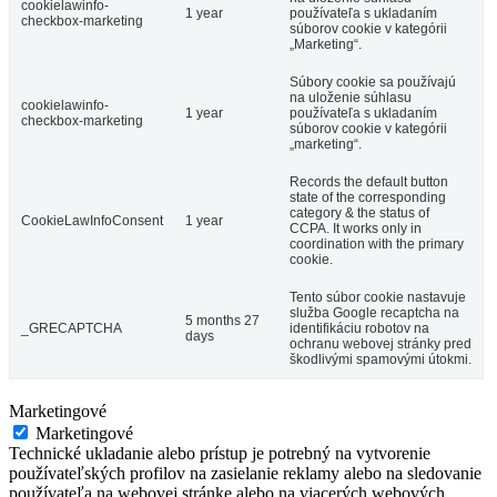
cookielawinfo-
1 year
používateľa s ukladaním
checkbox-marketing
súborov cookie v kategórii
„Marketing“.
Súbory cookie sa používajú
na uloženie súhlasu
cookielawinfo-
1 year
používateľa s ukladaním
checkbox-marketing
súborov cookie v kategórii
„marketing“.
Records the default button
state of the corresponding
category & the status of
CookieLawInfoConsent
1 year
CCPA. It works only in
coordination with the primary
cookie.
Tento súbor cookie nastavuje
služba Google recaptcha na
5 months 27
_GRECAPTCHA
identifikáciu robotov na
days
ochranu webovej stránky pred
škodlivými spamovými útokmi.
Marketingové
Marketingové
Technické ukladanie alebo prístup je potrebný na vytvorenie
používateľských profilov na zasielanie reklamy alebo na sledovanie
používateľa na webovej stránke alebo na viacerých webových