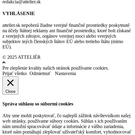
redakcia@attelier.sk
VYHLÁSENIE
attelier.sk nepoberá žiadne verejné finančné prostriedky poskytnuté
na účely štátnej reklamy ani finančné prostriedky, ktoré boli získané
z verejných zdrojov, orgánov verejnej moci alebo verejných
subjektov iných členských štátov EÚ alebo tretieho štátu (mimo
EÚ).
© 2025 ATTELIÉR
Pre zlepšenie kvality našich stránok používame cookies.
Prijať všetko
Odmietnuť
Nastavenia
Close
Správa súhlasu so súbormi cookies
Aby sme mohli poskytovať, čo najlepší zážitok návštevníkom našej
web stránky, používame súbory cookies. Súhlas s ich používaním
nám umožní spracovávať údaje a informácie z vášho zariadenia,
ktoré nám pomáhajú zlepšovať užívateľský komfort, vyhodnocovať