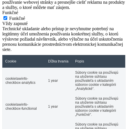
používanie webovej stránky a presnejšie cieliť reklamu na produkty
a služby, o ktoré môžete mať záujem.
Funkčné
Funkčné
Vždy zapnuté
Technické ukladanie alebo prístup je nevyhnutne potrebný na
legitímny účel umožnenia používania konkrétnej služby, o ktorú
výslovne požiadal návštevník, alebo výlučne na účel uskutočnenia
prenosu komunikácie prostredníctvom elektronickej komunikačnej
siete.
Cookie
Dĺžka trvania
Popis
Súbory cookie sa používajú
na uloženie súhlasu
cookielawinfo-
1 year
používateľa s ukladaním
checkbox-analytics
súborov cookie v kategórii
„Analytické“.
Súbory cookie sa používajú
na uloženie súhlasu
cookielawinfo-
1 year
používateľa s ukladaním
checkbox-functional
súborov cookie v kategórii
„Funkčné“.
Súbory cookie sa používajú
na uloženie súhlasu