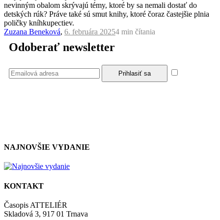
nevinným obalom skrývajú témy, ktoré by sa nemali dostať do
detských rúk? Práve také sú smut knihy, ktoré čoraz častejšie plnia
poličky kníhkupectiev.
Zuzana Beneková
,
6. februára 2025
4 min
čítania
Odoberať newsletter
Súhlasím
so zásadami a podmienkami ochrany osobných údajov.
NAJNOVŠIE VYDANIE
KONTAKT
Časopis ATTELIÉR
Skladová 3, 917 01 Trnava