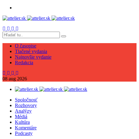
O časopise
Tlačené vydania
Najnovšie vydanie
Redakcia
08
aug
2026
Spoločnosť
Rozhovory
Analýzy
Médiá
Kultúra
Komentáre
Podcasty