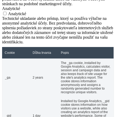
stránkach na podobné marketingové účely.
Analytické
Analytické
Technické ukladanie alebo prístup, ktorý sa používa výlučne na
anonymné analytické účely. Bez predvolania, dobrovoľného
splnenia požiadaviek zo strany poskytovateľa internetových služieb
alebo dodatočných záznamov od tretej strany sa informácie uložené
alebo získané len na tento účel zvyčajne nemôžu použiť na vašu
identifikáciu.
Cookie
Dĺžka trvania
Popis
The _ga cookie, installed by
Google Analytics, calculates visitor,
session and campaign data and
also keeps track of site usage for
_ga
2 years
the site's analytics report. The
cookie stores information
anonymously and assigns a
randomly generated number to
recognize unique visitors.
Installed by Google Analytics, _gid
cookie stores information on how
visitors use a website, while also
creating an analytics report of the
_gid
1 day
website's performance. Some of