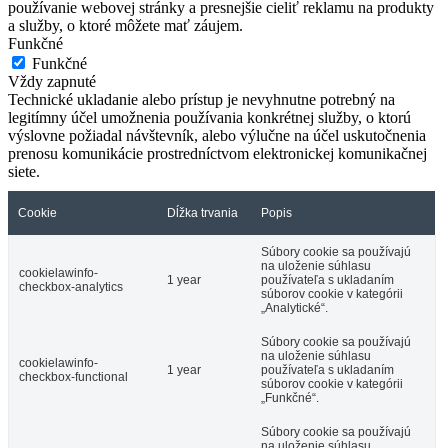
používanie webovej stránky a presnejšie cieliť reklamu na produkty
a služby, o ktoré môžete mať záujem.
Funkčné
Funkčné
Vždy zapnuté
Technické ukladanie alebo prístup je nevyhnutne potrebný na
legitímny účel umožnenia používania konkrétnej služby, o ktorú
výslovne požiadal návštevník, alebo výlučne na účel uskutočnenia
prenosu komunikácie prostredníctvom elektronickej komunikačnej
siete.
Cookie
Dĺžka trvania
Popis
Súbory cookie sa používajú
na uloženie súhlasu
cookielawinfo-
1 year
používateľa s ukladaním
checkbox-analytics
súborov cookie v kategórii
„Analytické“.
Súbory cookie sa používajú
na uloženie súhlasu
cookielawinfo-
1 year
používateľa s ukladaním
checkbox-functional
súborov cookie v kategórii
„Funkčné“.
Súbory cookie sa používajú
na uloženie súhlasu