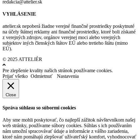
redakcia@attelier.sk
VYHLÁSENIE
attelier.sk nepoberá žiadne verejné finančné prostriedky poskytnuté
na účely štátnej reklamy ani finančné prostriedky, ktoré boli získané
z verejných zdrojov, orgánov verejnej moci alebo verejných
subjektov iných členských štátov EÚ alebo tretieho štátu (mimo
EÚ).
© 2025 ATTELIÉR
Pre zlepšenie kvality našich stránok používame cookies.
Prijať všetko
Odmietnuť
Nastavenia
Close
Správa súhlasu so súbormi cookies
Aby sme mohli poskytovať, čo najlepší zážitok návštevníkom našej
web stránky, používame súbory cookies. Súhlas s ich používaním
nám umožní spracovávať údaje a informácie z vášho zariadenia,
ktoré nám pomáhajú zlepšovať užívateľský komfort, vyhodnocovať