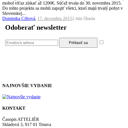
mohol víťaz získať až 1200€. Súťaž trvala do 30. novembra 2015.
Do tohto projektu sa mohli zapojiť všetci, ktorí majú trvalý pobyt v
Slovenskej...
Dominika Cifrová
,
17. decembra 2015
2 min
čítania
Odoberať newsletter
Súhlasím
so zásadami a podmienkami ochrany osobných údajov.
NAJNOVŠIE VYDANIE
KONTAKT
Časopis ATTELIÉR
Skladová 3, 917 01 Trnava