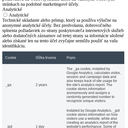
stránkach na podobné marketingové účely.
Analytické
Analytické
Technické ukladanie alebo prístup, ktorý sa používa výlučne na
anonymné analytické účely. Bez predvolania, dobrovoľného
splnenia požiadaviek zo strany poskytovateľa internetových služieb
alebo dodatočných záznamov od tretej strany sa informácie uložené
alebo získané len na tento účel zvyčajne nemôžu použiť na vašu
identifikáciu.
Cookie
Dĺžka trvania
Popis
The _ga cookie, installed by
Google Analytics, calculates visitor,
session and campaign data and
also keeps track of site usage for
_ga
2 years
the site's analytics report. The
cookie stores information
anonymously and assigns a
randomly generated number to
recognize unique visitors.
Installed by Google Analytics, _gid
cookie stores information on how
visitors use a website, while also
creating an analytics report of the
_gid
1 day
website's performance. Some of