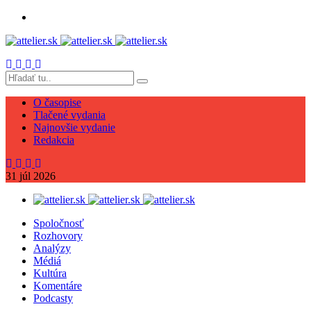
O časopise
Tlačené vydania
Najnovšie vydanie
Redakcia
31
júl
2026
Spoločnosť
Rozhovory
Analýzy
Médiá
Kultúra
Komentáre
Podcasty