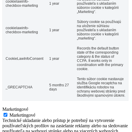
cookielawinfo-
1 year
používateľa s ukladaním
checkbox-marketing
súborov cookie v kategórii
„Marketing“.
Súbory cookie sa používajú
na uloženie súhlasu
cookielawinfo-
1 year
používateľa s ukladaním
checkbox-marketing
súborov cookie v kategórii
„marketing“.
Records the default button
state of the corresponding
category & the status of
CookieLawInfoConsent
1 year
CCPA. It works only in
coordination with the primary
cookie.
Tento súbor cookie nastavuje
služba Google recaptcha na
5 months 27
_GRECAPTCHA
identifikáciu robotov na
days
ochranu webovej stránky pred
škodlivými spamovými útokmi.
Marketingové
Marketingové
Technické ukladanie alebo prístup je potrebný na vytvorenie
používateľských profilov na zasielanie reklamy alebo na sledovanie
používateľa na webovej stránke alebo na viacerých webových