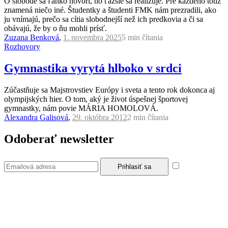
O slobode sa ľahko hovorí, no ťažšie sa realizuje. Pre každého totiž
znamená niečo iné. Študentky a študenti FMK nám prezradili, ako
ju vnímajú, prečo sa cítia slobodnejší než ich predkovia a či sa
obávajú, že by o ňu mohli prísť.
Zuzana Benková
,
1. novembra 2025
5 min
čítania
Rozhovory
Gymnastika vyrytá hlboko v srdci
Zúčastňuje sa Majstrovstiev Európy i sveta a tento rok dokonca aj
olympijských hier. O tom, aký je život úspešnej športovej
gymnastky, nám povie MÁRIA HOMOLOVÁ.
Alexandra Galisová
,
29. októbra 2012
2 min
čítania
Odoberať newsletter
Súhlasím so
zásadami a podmienkami ochrany osobných údajov.