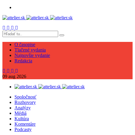
O časopise
Tlačené vydania
Najnovšie vydanie
Redakcia
09
aug
2026
Spoločnosť
Rozhovory
Analýzy
Médiá
Kultúra
Komentáre
Podcasty