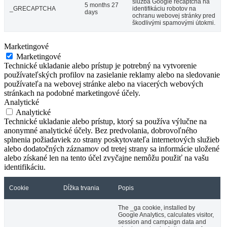
služba Google recaptcha na
5 months 27
_GRECAPTCHA
identifikáciu robotov na
days
ochranu webovej stránky pred
škodlivými spamovými útokmi.
Marketingové
Marketingové
Technické ukladanie alebo prístup je potrebný na vytvorenie
používateľských profilov na zasielanie reklamy alebo na sledovanie
používateľa na webovej stránke alebo na viacerých webových
stránkach na podobné marketingové účely.
Analytické
Analytické
Technické ukladanie alebo prístup, ktorý sa používa výlučne na
anonymné analytické účely. Bez predvolania, dobrovoľného
splnenia požiadaviek zo strany poskytovateľa internetových služieb
alebo dodatočných záznamov od tretej strany sa informácie uložené
alebo získané len na tento účel zvyčajne nemôžu použiť na vašu
identifikáciu.
Cookie
Dĺžka trvania
Popis
The _ga cookie, installed by
Google Analytics, calculates visitor,
session and campaign data and