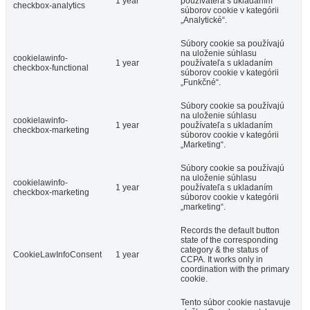
1 year
používateľa s ukladaním
checkbox-analytics
súborov cookie v kategórii
„Analytické“.
Súbory cookie sa používajú
na uloženie súhlasu
cookielawinfo-
1 year
používateľa s ukladaním
checkbox-functional
súborov cookie v kategórii
„Funkčné“.
Súbory cookie sa používajú
na uloženie súhlasu
cookielawinfo-
1 year
používateľa s ukladaním
checkbox-marketing
súborov cookie v kategórii
„Marketing“.
Súbory cookie sa používajú
na uloženie súhlasu
cookielawinfo-
1 year
používateľa s ukladaním
checkbox-marketing
súborov cookie v kategórii
„marketing“.
Records the default button
state of the corresponding
category & the status of
CookieLawInfoConsent
1 year
CCPA. It works only in
coordination with the primary
cookie.
Tento súbor cookie nastavuje