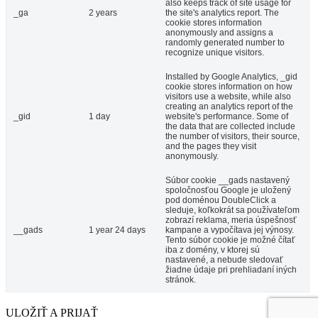
also keeps track of site usage for
_ga
2 years
the site's analytics report. The
cookie stores information
anonymously and assigns a
randomly generated number to
recognize unique visitors.
Installed by Google Analytics, _gid
cookie stores information on how
visitors use a website, while also
creating an analytics report of the
_gid
1 day
website's performance. Some of
the data that are collected include
the number of visitors, their source,
and the pages they visit
anonymously.
Súbor cookie __gads nastavený
spoločnosťou Google je uložený
pod doménou DoubleClick a
sleduje, koľkokrát sa používateľom
zobrazí reklama, meria úspešnosť
__gads
1 year 24 days
kampane a vypočítava jej výnosy.
Tento súbor cookie je možné čítať
iba z domény, v ktorej sú
nastavené, a nebude sledovať
žiadne údaje pri prehliadaní iných
stránok.
ULOŽIŤ A PRIJAŤ