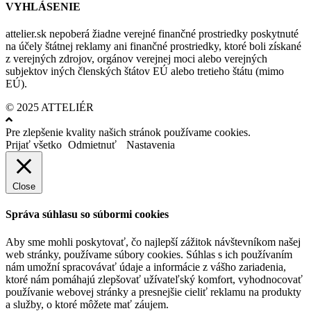
VYHLÁSENIE
attelier.sk nepoberá žiadne verejné finančné prostriedky poskytnuté
na účely štátnej reklamy ani finančné prostriedky, ktoré boli získané
z verejných zdrojov, orgánov verejnej moci alebo verejných
subjektov iných členských štátov EÚ alebo tretieho štátu (mimo
EÚ).
© 2025 ATTELIÉR
Pre zlepšenie kvality našich stránok používame cookies.
Prijať všetko
Odmietnuť
Nastavenia
Close
Správa súhlasu so súbormi cookies
Aby sme mohli poskytovať, čo najlepší zážitok návštevníkom našej
web stránky, používame súbory cookies. Súhlas s ich používaním
nám umožní spracovávať údaje a informácie z vášho zariadenia,
ktoré nám pomáhajú zlepšovať užívateľský komfort, vyhodnocovať
používanie webovej stránky a presnejšie cieliť reklamu na produkty
a služby, o ktoré môžete mať záujem.