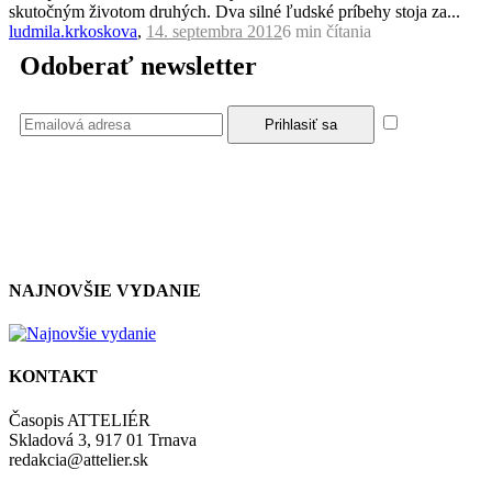
skutočným životom druhých. Dva silné ľudské príbehy stoja za...
ludmila.krkoskova
,
14. septembra 2012
6 min
čítania
Odoberať newsletter
Súhlasím
so zásadami a podmienkami ochrany osobných údajov.
NAJNOVŠIE VYDANIE
KONTAKT
Časopis ATTELIÉR
Skladová 3, 917 01 Trnava
redakcia@attelier.sk