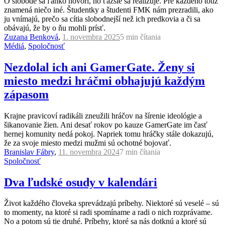
O slobode sa ľahko hovorí, no ťažšie sa realizuje. Pre každého totiž
znamená niečo iné. Študentky a študenti FMK nám prezradili, ako
ju vnímajú, prečo sa cítia slobodnejší než ich predkovia a či sa
obávajú, že by o ňu mohli prísť.
Zuzana Benková
,
1. novembra 2025
5 min
čítania
Médiá
,
Spoločnosť
Nezdolal ich ani GamerGate. Ženy si
miesto medzi hráčmi obhajujú každým
zápasom
Krajne pravicoví radikáli zneužili hráčov na šírenie ideológie a
šikanovanie žien. Ani desať rokov po kauze GamerGate im časť
hernej komunity nedá pokoj. Napriek tomu hráčky stále dokazujú,
že za svoje miesto medzi mužmi sú ochotné bojovať.
Branislav Fábry
,
11. novembra 2024
7 min
čítania
Spoločnosť
Dva ľudské osudy v kalendári
Život každého človeka sprevádzajú príbehy. Niektoré sú veselé – sú
to momenty, na ktoré si radi spomíname a radi o nich rozprávame.
No a potom sú tie druhé. Príbehy, ktoré sa nás dotknú a ktoré sú