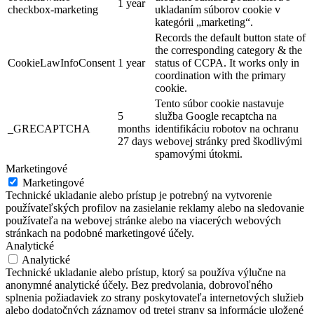
1 year
checkbox-marketing
ukladaním súborov cookie v
kategórii „marketing“.
Records the default button state of
the corresponding category & the
CookieLawInfoConsent
1 year
status of CCPA. It works only in
coordination with the primary
cookie.
Tento súbor cookie nastavuje
5
služba Google recaptcha na
_GRECAPTCHA
months
identifikáciu robotov na ochranu
27 days
webovej stránky pred škodlivými
spamovými útokmi.
Marketingové
Marketingové
Technické ukladanie alebo prístup je potrebný na vytvorenie
používateľských profilov na zasielanie reklamy alebo na sledovanie
používateľa na webovej stránke alebo na viacerých webových
stránkach na podobné marketingové účely.
Analytické
Analytické
Technické ukladanie alebo prístup, ktorý sa používa výlučne na
anonymné analytické účely. Bez predvolania, dobrovoľného
splnenia požiadaviek zo strany poskytovateľa internetových služieb
alebo dodatočných záznamov od tretej strany sa informácie uložené