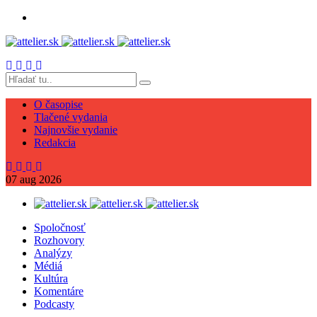
O časopise
Tlačené vydania
Najnovšie vydanie
Redakcia
07
aug
2026
Spoločnosť
Rozhovory
Analýzy
Médiá
Kultúra
Komentáre
Podcasty