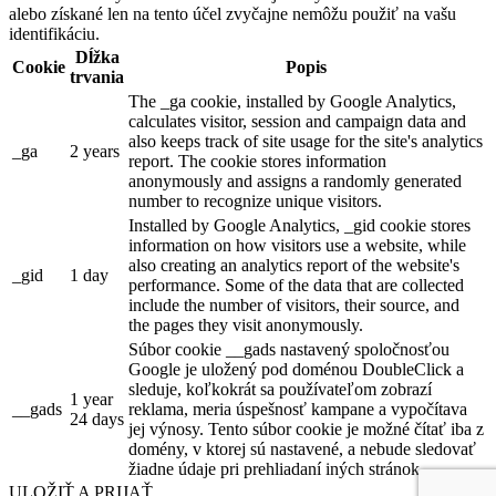
alebo získané len na tento účel zvyčajne nemôžu použiť na vašu
identifikáciu.
Dĺžka
Cookie
Popis
trvania
The _ga cookie, installed by Google Analytics,
calculates visitor, session and campaign data and
also keeps track of site usage for the site's analytics
_ga
2 years
report. The cookie stores information
anonymously and assigns a randomly generated
number to recognize unique visitors.
Installed by Google Analytics, _gid cookie stores
information on how visitors use a website, while
also creating an analytics report of the website's
_gid
1 day
performance. Some of the data that are collected
include the number of visitors, their source, and
the pages they visit anonymously.
Súbor cookie __gads nastavený spoločnosťou
Google je uložený pod doménou DoubleClick a
sleduje, koľkokrát sa používateľom zobrazí
1 year
__gads
reklama, meria úspešnosť kampane a vypočítava
24 days
jej výnosy. Tento súbor cookie je možné čítať iba z
domény, v ktorej sú nastavené, a nebude sledovať
žiadne údaje pri prehliadaní iných stránok.
ULOŽIŤ A PRIJAŤ