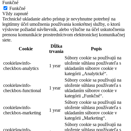
Funkčné
Funkčné
Vždy zapnuté
Technické ukladanie alebo prístup je nevyhnutne potrebný na
legitímny účel umožnenia používania konkrétnej služby, o ktorú
výslovne požiadal návštevník, alebo výlučne na účel uskutočnenia
prenosu komunikácie prostredníctvom elektronickej komunikačnej
siete.
Dĺžka
Cookie
Popis
trvania
Súbory cookie sa používajú na
cookielawinfo-
uloženie súhlasu používateľa s
1 year
checkbox-analytics
ukladaním súborov cookie v
kategórii „Analytické“.
Súbory cookie sa používajú na
cookielawinfo-
uloženie súhlasu používateľa s
1 year
checkbox-functional
ukladaním súborov cookie v
kategórii „Funkčné“.
Súbory cookie sa používajú na
cookielawinfo-
uloženie súhlasu používateľa s
1 year
checkbox-marketing
ukladaním súborov cookie v
kategórii „Marketing“.
Súbory cookie sa používajú na
cookielawinfo-
uloženie súhlasu používateľa s