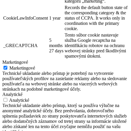
kategórii „marketing“.
Records the default button state of
the corresponding category & the
CookieLawInfoConsent
1 year
status of CCPA. It works only in
coordination with the primary
cookie.
Tento súbor cookie nastavuje
5
služba Google recaptcha na
_GRECAPTCHA
months
identifikáciu robotov na ochranu
27 days
webovej stránky pred škodlivými
spamovými útokmi.
Marketingové
Marketingové
Technické ukladanie alebo prístup je potrebný na vytvorenie
používateľských profilov na zasielanie reklamy alebo na sledovanie
používateľa na webovej stránke alebo na viacerých webových
stránkach na podobné marketingové účely.
Analytické
Analytické
Technické ukladanie alebo prístup, ktorý sa používa výlučne na
anonymné analytické účely. Bez predvolania, dobrovoľného
splnenia požiadaviek zo strany poskytovateľa internetových služieb
alebo dodatočných záznamov od tretej strany sa informácie uložené
alebo získané len na tento účel zvyčajne nemôžu použiť na vašu