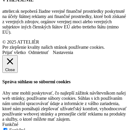
attelier.sk nepoberá žiadne verejné finančné prostriedky poskytnuté
na účely štátnej reklamy ani finančné prostriedky, ktoré boli získané
z verejných zdrojov, orgánov verejnej moci alebo verejných
subjektov iných členských štátov EÚ alebo tretieho štátu (mimo
EÚ).
© 2025 ATTELIÉR
Pre zlepšenie kvality našich stránok používame cookies.
Prijať všetko
Odmietnuť
Nastavenia
Close
Správa súhlasu so súbormi cookies
Aby sme mohli poskytovať, čo najlepší zážitok návštevníkom našej
web stránky, používame súbory cookies. Súhlas s ich používaním
nám umožní spracovávať údaje a informácie z vášho zariadenia,
ktoré nám pomáhajú zlepšovať užívateľský komfort, vyhodnocovať
používanie webovej stránky a presnejšie cieliť reklamu na produkty
a služby, o ktoré môžete mať záujem.
Funkčné