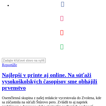
Reportáže
Najlepší v printe aj online. Na súťaži
vysokoškolských časopisov sme obhájili
prvenstvo
Osemčlenná skupina z našej redakcie vycestovala do Zvolena, kde
sa zúčastnila na súťaži Štúrovo pero. Zvládli to aj napriek