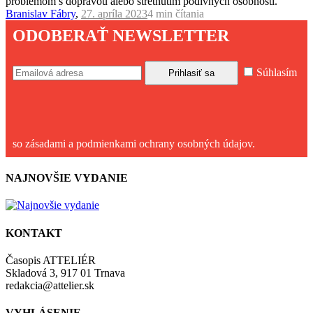
problémom s dopravou alebo stretnutím podivných osobností.
Branislav Fábry
,
27. apríla 2023
4 min
čítania
ODOBERAŤ NEWSLETTER
Súhlasím
so zásadami a podmienkami ochrany osobných údajov.
NAJNOVŠIE VYDANIE
KONTAKT
Časopis ATTELIÉR
Skladová 3, 917 01 Trnava
redakcia@attelier.sk
VYHLÁSENIE