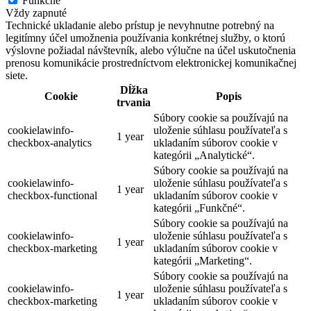
Funkčné
Vždy zapnuté
Technické ukladanie alebo prístup je nevyhnutne potrebný na
legitímny účel umožnenia používania konkrétnej služby, o ktorú
výslovne požiadal návštevník, alebo výlučne na účel uskutočnenia
prenosu komunikácie prostredníctvom elektronickej komunikačnej
siete.
Dĺžka
Cookie
Popis
trvania
Súbory cookie sa používajú na
cookielawinfo-
uloženie súhlasu používateľa s
1 year
checkbox-analytics
ukladaním súborov cookie v
kategórii „Analytické“.
Súbory cookie sa používajú na
cookielawinfo-
uloženie súhlasu používateľa s
1 year
checkbox-functional
ukladaním súborov cookie v
kategórii „Funkčné“.
Súbory cookie sa používajú na
cookielawinfo-
uloženie súhlasu používateľa s
1 year
checkbox-marketing
ukladaním súborov cookie v
kategórii „Marketing“.
Súbory cookie sa používajú na
cookielawinfo-
uloženie súhlasu používateľa s
1 year
checkbox-marketing
ukladaním súborov cookie v