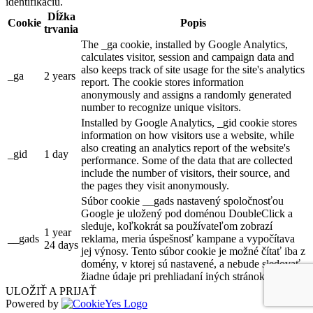
identifikáciu.
Dĺžka
Cookie
Popis
trvania
The _ga cookie, installed by Google Analytics,
calculates visitor, session and campaign data and
also keeps track of site usage for the site's analytics
_ga
2 years
report. The cookie stores information
anonymously and assigns a randomly generated
number to recognize unique visitors.
Installed by Google Analytics, _gid cookie stores
information on how visitors use a website, while
also creating an analytics report of the website's
_gid
1 day
performance. Some of the data that are collected
include the number of visitors, their source, and
the pages they visit anonymously.
Súbor cookie __gads nastavený spoločnosťou
Google je uložený pod doménou DoubleClick a
sleduje, koľkokrát sa používateľom zobrazí
1 year
__gads
reklama, meria úspešnosť kampane a vypočítava
24 days
jej výnosy. Tento súbor cookie je možné čítať iba z
domény, v ktorej sú nastavené, a nebude sledovať
žiadne údaje pri prehliadaní iných stránok.
ULOŽIŤ A PRIJAŤ
Powered by