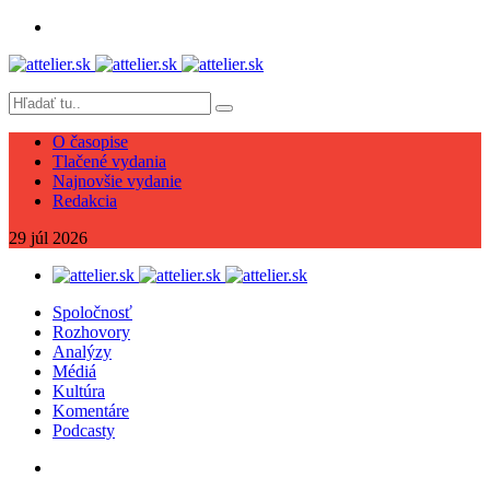
O časopise
Tlačené vydania
Najnovšie vydanie
Redakcia
29
júl
2026
Spoločnosť
Rozhovory
Analýzy
Médiá
Kultúra
Komentáre
Podcasty