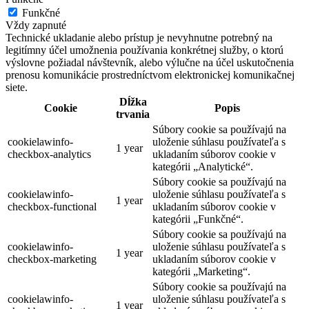
Funkčné
Vždy zapnuté
Technické ukladanie alebo prístup je nevyhnutne potrebný na
legitímny účel umožnenia používania konkrétnej služby, o ktorú
výslovne požiadal návštevník, alebo výlučne na účel uskutočnenia
prenosu komunikácie prostredníctvom elektronickej komunikačnej
siete.
Dĺžka
Cookie
Popis
trvania
Súbory cookie sa používajú na
cookielawinfo-
uloženie súhlasu používateľa s
1 year
checkbox-analytics
ukladaním súborov cookie v
kategórii „Analytické“.
Súbory cookie sa používajú na
cookielawinfo-
uloženie súhlasu používateľa s
1 year
checkbox-functional
ukladaním súborov cookie v
kategórii „Funkčné“.
Súbory cookie sa používajú na
cookielawinfo-
uloženie súhlasu používateľa s
1 year
checkbox-marketing
ukladaním súborov cookie v
kategórii „Marketing“.
Súbory cookie sa používajú na
cookielawinfo-
uloženie súhlasu používateľa s
1 year