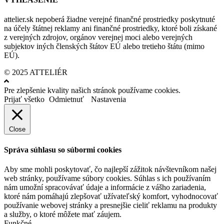
attelier.sk nepoberá žiadne verejné finančné prostriedky poskytnuté
na účely štátnej reklamy ani finančné prostriedky, ktoré boli získané
z verejných zdrojov, orgánov verejnej moci alebo verejných
subjektov iných členských štátov EÚ alebo tretieho štátu (mimo
EÚ).
© 2025 ATTELIÉR
Pre zlepšenie kvality našich stránok používame cookies.
Prijať všetko
Odmietnuť
Nastavenia
Close
Správa súhlasu so súbormi cookies
Aby sme mohli poskytovať, čo najlepší zážitok návštevníkom našej
web stránky, používame súbory cookies. Súhlas s ich používaním
nám umožní spracovávať údaje a informácie z vášho zariadenia,
ktoré nám pomáhajú zlepšovať užívateľský komfort, vyhodnocovať
používanie webovej stránky a presnejšie cieliť reklamu na produkty
a služby, o ktoré môžete mať záujem.
Funkčné