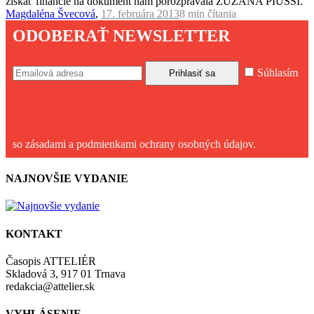
získať financie na dokument nám porozprávala ZUZANA PIUSSI.
Magdaléna Švecová
,
17. februára 2013
8 min
čítania
ODOBERAŤ NEWSLETTER
Súhlasím
so zásadami a podmienkami ochrany osobných údajov.
NAJNOVŠIE VYDANIE
KONTAKT
Časopis ATTELIÉR
Skladová 3, 917 01 Trnava
redakcia@attelier.sk
VYHLÁSENIE