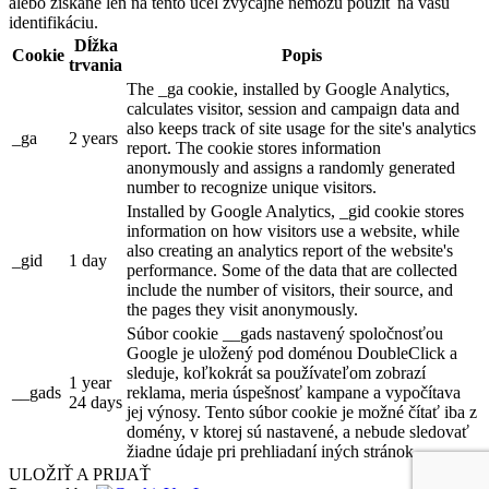
alebo získané len na tento účel zvyčajne nemôžu použiť na vašu
identifikáciu.
Dĺžka
Cookie
Popis
trvania
The _ga cookie, installed by Google Analytics,
calculates visitor, session and campaign data and
also keeps track of site usage for the site's analytics
_ga
2 years
report. The cookie stores information
anonymously and assigns a randomly generated
number to recognize unique visitors.
Installed by Google Analytics, _gid cookie stores
information on how visitors use a website, while
also creating an analytics report of the website's
_gid
1 day
performance. Some of the data that are collected
include the number of visitors, their source, and
the pages they visit anonymously.
Súbor cookie __gads nastavený spoločnosťou
Google je uložený pod doménou DoubleClick a
sleduje, koľkokrát sa používateľom zobrazí
1 year
__gads
reklama, meria úspešnosť kampane a vypočítava
24 days
jej výnosy. Tento súbor cookie je možné čítať iba z
domény, v ktorej sú nastavené, a nebude sledovať
žiadne údaje pri prehliadaní iných stránok.
ULOŽIŤ A PRIJAŤ