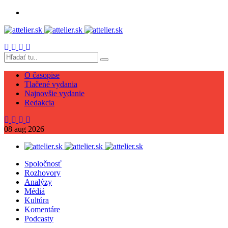
O časopise
Tlačené vydania
Najnovšie vydanie
Redakcia
08
aug
2026
Spoločnosť
Rozhovory
Analýzy
Médiá
Kultúra
Komentáre
Podcasty