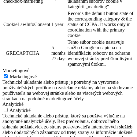
checkbox-marketing
ukladaním súborov cookie v
kategórii „marketing“.
Records the default button state of
the corresponding category & the
CookieLawInfoConsent
1 year
status of CCPA. It works only in
coordination with the primary
cookie.
Tento súbor cookie nastavuje
5
služba Google recaptcha na
_GRECAPTCHA
months
identifikáciu robotov na ochranu
27 days
webovej stránky pred škodlivými
spamovými útokmi.
Marketingové
Marketingové
Technické ukladanie alebo prístup je potrebný na vytvorenie
používateľských profilov na zasielanie reklamy alebo na sledovanie
používateľa na webovej stránke alebo na viacerých webových
stránkach na podobné marketingové účely.
Analytické
Analytické
Technické ukladanie alebo prístup, ktorý sa používa výlučne na
anonymné analytické účely. Bez predvolania, dobrovoľného
splnenia požiadaviek zo strany poskytovateľa internetových služieb
alebo dodatočných záznamov od tretej strany sa informácie uložené