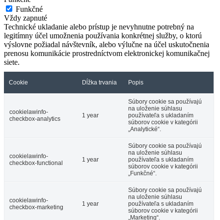
Funkčné
Vždy zapnuté
Technické ukladanie alebo prístup je nevyhnutne potrebný na
legitímny účel umožnenia používania konkrétnej služby, o ktorú
výslovne požiadal návštevník, alebo výlučne na účel uskutočnenia
prenosu komunikácie prostredníctvom elektronickej komunikačnej
siete.
Cookie
Dĺžka trvania
Popis
Súbory cookie sa používajú
na uloženie súhlasu
cookielawinfo-
1 year
používateľa s ukladaním
checkbox-analytics
súborov cookie v kategórii
„Analytické“.
Súbory cookie sa používajú
na uloženie súhlasu
cookielawinfo-
1 year
používateľa s ukladaním
checkbox-functional
súborov cookie v kategórii
„Funkčné“.
Súbory cookie sa používajú
na uloženie súhlasu
cookielawinfo-
1 year
používateľa s ukladaním
checkbox-marketing
súborov cookie v kategórii
„Marketing“.