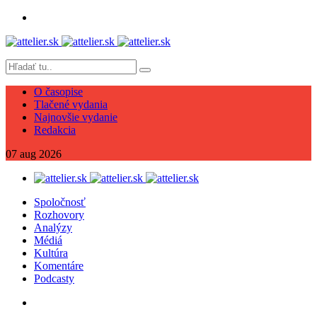
O časopise
Tlačené vydania
Najnovšie vydanie
Redakcia
07
aug
2026
Spoločnosť
Rozhovory
Analýzy
Médiá
Kultúra
Komentáre
Podcasty