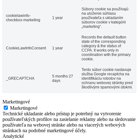
Súbory cookie sa používajú
na uloženie súhlasu
cookielawinfo-
1 year
používateľa s ukladaním
checkbox-marketing
súborov cookie v kategórii
„marketing“.
Records the default button
state of the corresponding
category & the status of
CookieLawInfoConsent
1 year
CCPA. It works only in
coordination with the primary
cookie.
Tento súbor cookie nastavuje
služba Google recaptcha na
5 months 27
_GRECAPTCHA
identifikáciu robotov na
days
ochranu webovej stránky pred
škodlivými spamovými útokmi.
Marketingové
Marketingové
Technické ukladanie alebo prístup je potrebný na vytvorenie
používateľských profilov na zasielanie reklamy alebo na sledovanie
používateľa na webovej stránke alebo na viacerých webových
stránkach na podobné marketingové účely.
Analytické