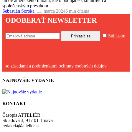
tímov amerického futbalu, ide o podujatie s kultúrnym a
spoločenským presahom.
Sebastián Soroka
,
11. marca 2024
6 min
čítania
ODOBERAŤ NEWSLETTER
Súhlasím
so zásadami a podmienkami ochrany osobných údajov.
NAJNOVŠIE VYDANIE
KONTAKT
Časopis ATTELIÉR
Skladová 3, 917 01 Trnava
redakcia@attelier.sk