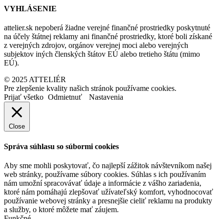
VYHLÁSENIE
attelier.sk nepoberá žiadne verejné finančné prostriedky poskytnuté
na účely štátnej reklamy ani finančné prostriedky, ktoré boli získané
z verejných zdrojov, orgánov verejnej moci alebo verejných
subjektov iných členských štátov EÚ alebo tretieho štátu (mimo
EÚ).
© 2025 ATTELIÉR
Pre zlepšenie kvality našich stránok používame cookies.
Prijať všetko
Odmietnuť
Nastavenia
Close
Správa súhlasu so súbormi cookies
Aby sme mohli poskytovať, čo najlepší zážitok návštevníkom našej
web stránky, používame súbory cookies. Súhlas s ich používaním
nám umožní spracovávať údaje a informácie z vášho zariadenia,
ktoré nám pomáhajú zlepšovať užívateľský komfort, vyhodnocovať
používanie webovej stránky a presnejšie cieliť reklamu na produkty
a služby, o ktoré môžete mať záujem.
Funkčné