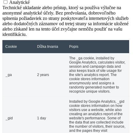
Analytické
Technické ukladanie alebo prístup, ktorý sa používa výlučne na
anonymné analytické účely. Bez predvolania, dobrovoľného
splnenia požiadaviek zo strany poskytovateľa internetových služieb
alebo dodatočných záznamov od tretej strany sa informácie uložené
alebo získané len na tento účel zvyčajne nemôžu použiť na vašu
identifikáciu.
Cookie
Dĺžka trvania
Popis
The _ga cookie, installed by
Google Analytics, calculates visitor,
session and campaign data and
also keeps track of site usage for
_ga
2 years
the site's analytics report. The
cookie stores information
anonymously and assigns a
randomly generated number to
recognize unique visitors.
Installed by Google Analytics, _gid
cookie stores information on how
visitors use a website, while also
creating an analytics report of the
_gid
1 day
website's performance. Some of
the data that are collected include
the number of visitors, their source,
and the pages they visit