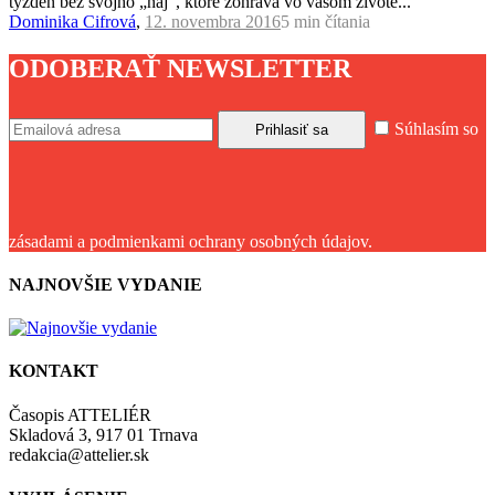
týždeň bez svojho „naj“, ktoré zohráva vo vašom živote...
Dominika Cifrová
,
12. novembra 2016
5 min
čítania
ODOBERAŤ NEWSLETTER
Súhlasím so
zásadami a podmienkami ochrany osobných údajov.
NAJNOVŠIE VYDANIE
KONTAKT
Časopis ATTELIÉR
Skladová 3, 917 01 Trnava
redakcia@attelier.sk