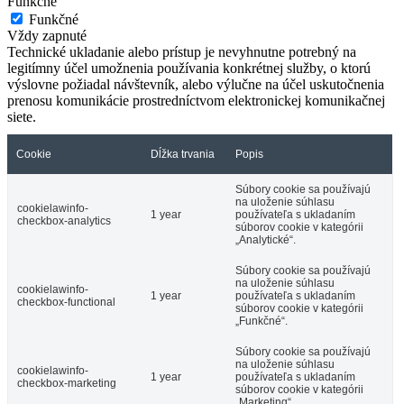
Funkčné
Funkčné
Vždy zapnuté
Technické ukladanie alebo prístup je nevyhnutne potrebný na
legitímny účel umožnenia používania konkrétnej služby, o ktorú
výslovne požiadal návštevník, alebo výlučne na účel uskutočnenia
prenosu komunikácie prostredníctvom elektronickej komunikačnej
siete.
Cookie
Dĺžka trvania
Popis
Súbory cookie sa používajú
na uloženie súhlasu
cookielawinfo-
1 year
používateľa s ukladaním
checkbox-analytics
súborov cookie v kategórii
„Analytické“.
Súbory cookie sa používajú
na uloženie súhlasu
cookielawinfo-
1 year
používateľa s ukladaním
checkbox-functional
súborov cookie v kategórii
„Funkčné“.
Súbory cookie sa používajú
na uloženie súhlasu
cookielawinfo-
1 year
používateľa s ukladaním
checkbox-marketing
súborov cookie v kategórii
„Marketing“.