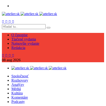
O časopise
Tlačené vydania
Najnovšie vydanie
Redakcia
08
aug
2026
Spoločnosť
Rozhovory
Analýzy
Médiá
Kultúra
Komentáre
Podcasty