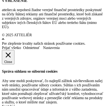
VYHLÁSENIE
attelier.sk nepoberá žiadne verejné finančné prostriedky poskytnuté
na účely štátnej reklamy ani finančné prostriedky, ktoré boli získané
z verejných zdrojov, orgánov verejnej moci alebo verejných
subjektov iných členských štátov EÚ alebo tretieho štátu (mimo
EÚ).
© 2025 ATTELIÉR
Pre zlepšenie kvality našich stránok používame cookies.
Prijať všetko
Odmietnuť
Nastavenia
Close
Správa súhlasu so súbormi cookies
Aby sme mohli poskytovať, čo najlepší zážitok návštevníkom našej
web stránky, používame súbory cookies. Súhlas s ich používaním
nám umožní spracovávať údaje a informácie z vášho zariadenia,
ktoré nám pomáhajú zlepšovať užívateľský komfort, vyhodnocovať
používanie webovej stránky a presnejšie cieliť reklamu na produkty
a služby, o ktoré môžete mať záujem.