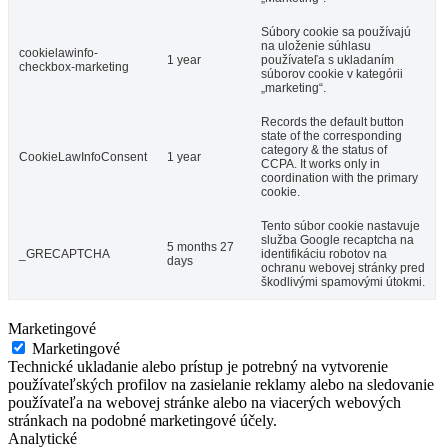
Súbory cookie sa používajú
na uloženie súhlasu
cookielawinfo-
1 year
používateľa s ukladaním
checkbox-marketing
súborov cookie v kategórii
„marketing“.
Records the default button
state of the corresponding
category & the status of
CookieLawInfoConsent
1 year
CCPA. It works only in
coordination with the primary
cookie.
Tento súbor cookie nastavuje
služba Google recaptcha na
5 months 27
_GRECAPTCHA
identifikáciu robotov na
days
ochranu webovej stránky pred
škodlivými spamovými útokmi.
Marketingové
Marketingové
Technické ukladanie alebo prístup je potrebný na vytvorenie
používateľských profilov na zasielanie reklamy alebo na sledovanie
používateľa na webovej stránke alebo na viacerých webových
stránkach na podobné marketingové účely.
Analytické