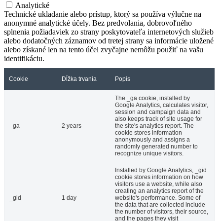
Analytické
Technické ukladanie alebo prístup, ktorý sa používa výlučne na
anonymné analytické účely. Bez predvolania, dobrovoľného
splnenia požiadaviek zo strany poskytovateľa internetových služieb
alebo dodatočných záznamov od tretej strany sa informácie uložené
alebo získané len na tento účel zvyčajne nemôžu použiť na vašu
identifikáciu.
Cookie
Dĺžka trvania
Popis
The _ga cookie, installed by
Google Analytics, calculates visitor,
session and campaign data and
also keeps track of site usage for
_ga
2 years
the site's analytics report. The
cookie stores information
anonymously and assigns a
randomly generated number to
recognize unique visitors.
Installed by Google Analytics, _gid
cookie stores information on how
visitors use a website, while also
creating an analytics report of the
_gid
1 day
website's performance. Some of
the data that are collected include
the number of visitors, their source,
and the pages they visit