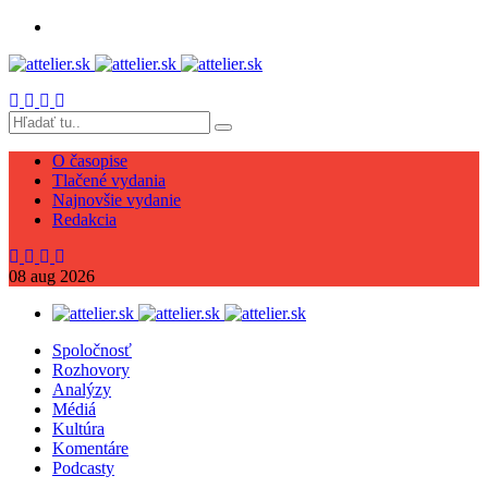
O časopise
Tlačené vydania
Najnovšie vydanie
Redakcia
08
aug
2026
Spoločnosť
Rozhovory
Analýzy
Médiá
Kultúra
Komentáre
Podcasty