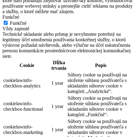
ktoré nám pomáhajú zlepšovať užívateľský komfort, vyhodnocovať
používanie webovej stránky a presnejšie cieliť reklamu na produkty
a služby, o ktoré môžete mať záujem.
Funkčné
Funkčné
Vždy zapnuté
Technické ukladanie alebo prístup je nevyhnutne potrebný na
legitímny účel umožnenia používania konkrétnej služby, o ktorú
výslovne požiadal návštevník, alebo výlučne na účel uskutočnenia
prenosu komunikácie prostredníctvom elektronickej komunikačnej
siete.
Dĺžka
Cookie
Popis
trvania
Súbory cookie sa používajú na
cookielawinfo-
uloženie súhlasu používateľa s
1 year
checkbox-analytics
ukladaním súborov cookie v
kategórii „Analytické“.
Súbory cookie sa používajú na
cookielawinfo-
uloženie súhlasu používateľa s
1 year
checkbox-functional
ukladaním súborov cookie v
kategórii „Funkčné“.
Súbory cookie sa používajú na
cookielawinfo-
uloženie súhlasu používateľa s
1 year
checkbox-marketing
ukladaním súborov cookie v