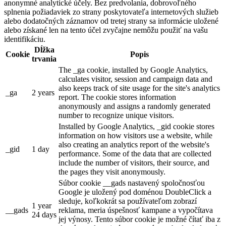
anonymné analytické účely. Bez predvolania, dobrovoľného
splnenia požiadaviek zo strany poskytovateľa internetových služieb
alebo dodatočných záznamov od tretej strany sa informácie uložené
alebo získané len na tento účel zvyčajne nemôžu použiť na vašu
identifikáciu.
Dĺžka
Cookie
Popis
trvania
The _ga cookie, installed by Google Analytics,
calculates visitor, session and campaign data and
also keeps track of site usage for the site's analytics
_ga
2 years
report. The cookie stores information
anonymously and assigns a randomly generated
number to recognize unique visitors.
Installed by Google Analytics, _gid cookie stores
information on how visitors use a website, while
also creating an analytics report of the website's
_gid
1 day
performance. Some of the data that are collected
include the number of visitors, their source, and
the pages they visit anonymously.
Súbor cookie __gads nastavený spoločnosťou
Google je uložený pod doménou DoubleClick a
sleduje, koľkokrát sa používateľom zobrazí
1 year
__gads
reklama, meria úspešnosť kampane a vypočítava
24 days
jej výnosy. Tento súbor cookie je možné čítať iba z