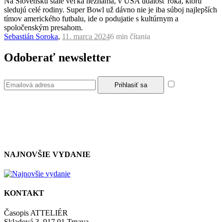
Na Slovensku stále veľká neznáma, v USA udalosť roka, ktorú
sledujú celé rodiny. Super Bowl už dávno nie je iba súboj najlepších
tímov amerického futbalu, ide o podujatie s kultúrnym a
spoločenským presahom.
Sebastián Soroka
,
11. marca 2024
6 min
čítania
Odoberať newsletter
Súhlasím so
zásadami a podmienkami ochrany osobných údajov.
NAJNOVŠIE VYDANIE
KONTAKT
Časopis ATTELIÉR
Skladová 3, 917 01 Trnava