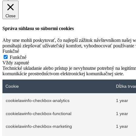
Close
Správa súhlasu so súbormi cookies
Aby sme mohli poskytovať, čo najlepší zážitok návštevníkom našej w
pomáhajú zlepšovať užívateľský komfort, vyhodnocovať používanie we
Funkčné
Funkčné
Vždy zapnuté
Technické ukladanie alebo prístup je nevyhnutne potrebný na legitím
komunikácie prostredníctvom elektronickej komunikačnej siete.
Cookie
Dĺžka trva
cookielawinfo-checkbox-analytics
1 year
cookielawinfo-checkbox-functional
1 year
cookielawinfo-checkbox-marketing
1 year