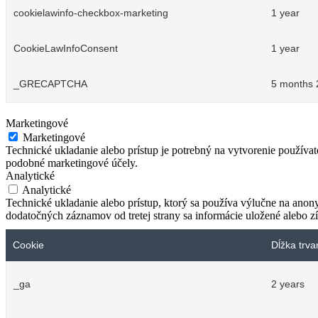
cookielawinfo-checkbox-marketing
1 year
CookieLawInfoConsent
1 year
_GRECAPTCHA
5 months 
Marketingové
Marketingové
Technické ukladanie alebo prístup je potrebný na vytvorenie používa
podobné marketingové účely.
Analytické
Analytické
Technické ukladanie alebo prístup, ktorý sa používa výlučne na anon
dodatočných záznamov od tretej strany sa informácie uložené alebo zí
Cookie
Dĺžka trva
_ga
2 years