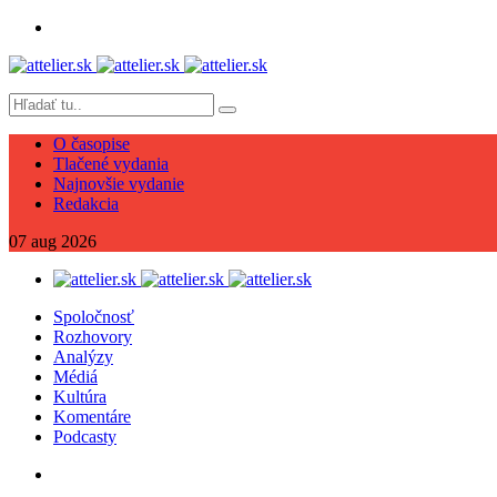
O časopise
Tlačené vydania
Najnovšie vydanie
Redakcia
07
aug
2026
Spoločnosť
Rozhovory
Analýzy
Médiá
Kultúra
Komentáre
Podcasty