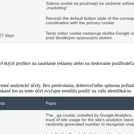
Súbory cookie sa používajú na uloženie súhlas
„marketing“.
Records the default button state of the corres
coordination with the primary cookie.
Tento súbor cookie nastavuje služba Google re
27 days
pred škodlivými spamovými útokmi.
teľských profilov na zasielanie reklamy alebo na sledovanie používate
ymné analytické účely. Bez predvolania, dobrovoľného splnenia požiada
skané len na tento účel zvyčajne nemôžu použiť na vašu identifikáciu.
nia
Popis
The _ga cookie, installed by Google Analytics,
track of site usage for the site's analytics re
randomly generated number to recognize uniqu