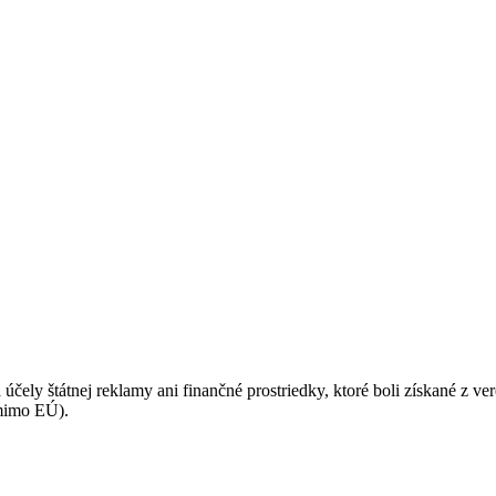
podmienkami ochrany osobných údajov.
 účely štátnej reklamy ani finančné prostriedky, ktoré boli získané z v
(mimo EÚ).