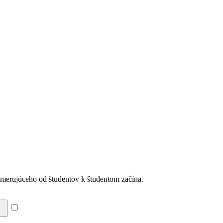
smerujúceho od študentov k študentom začína.
Súhlasím so zásadami a