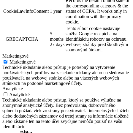
Records the default button state of
the corresponding category & the
CookieLawInfoConsent
1 year
status of CCPA. It works only in
coordination with the primary
cookie.
Tento súbor cookie nastavuje
5
služba Google recaptcha na
_GRECAPTCHA
months
identifikáciu robotov na ochranu
27 days
webovej stránky pred škodlivými
spamovými útokmi.
Marketingové
Marketingové
Technické ukladanie alebo prístup je potrebný na vytvorenie
používateľských profilov na zasielanie reklamy alebo na sledovanie
používateľa na webovej stránke alebo na viacerých webových
stránkach na podobné marketingové účely.
Analytické
Analytické
Technické ukladanie alebo prístup, ktorý sa používa výlučne na
anonymné analytické účely. Bez predvolania, dobrovoľného
splnenia požiadaviek zo strany poskytovateľa internetových služieb
alebo dodatočných záznamov od tretej strany sa informácie uložené
alebo získané len na tento účel zvyčajne nemôžu použiť na vašu
identifikáciu.
Dĺžka