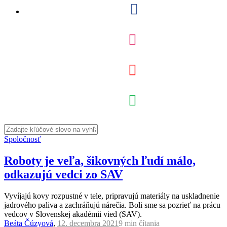
Spoločnosť
Roboty je veľa, šikovných ľudí málo,
odkazujú vedci zo SAV
Vyvíjajú kovy rozpustné v tele, pripravujú materiály na uskladnenie
jadrového paliva a zachráňujú nárečia. Boli sme sa pozrieť na prácu
vedcov v Slovenskej akadémii vied (SAV).
Beáta Čúzyová
,
12. decembra 2021
9 min
čítania