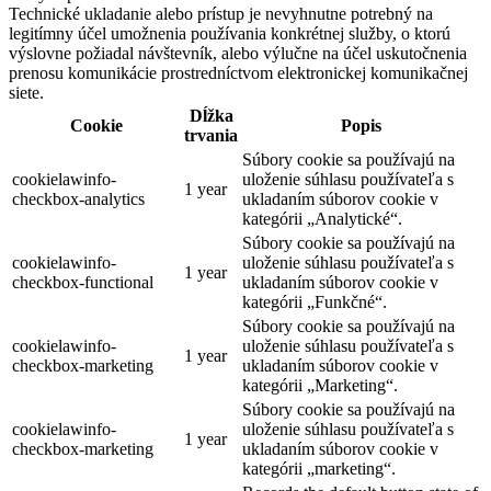
Technické ukladanie alebo prístup je nevyhnutne potrebný na
legitímny účel umožnenia používania konkrétnej služby, o ktorú
výslovne požiadal návštevník, alebo výlučne na účel uskutočnenia
prenosu komunikácie prostredníctvom elektronickej komunikačnej
siete.
Dĺžka
Cookie
Popis
trvania
Súbory cookie sa používajú na
cookielawinfo-
uloženie súhlasu používateľa s
1 year
checkbox-analytics
ukladaním súborov cookie v
kategórii „Analytické“.
Súbory cookie sa používajú na
cookielawinfo-
uloženie súhlasu používateľa s
1 year
checkbox-functional
ukladaním súborov cookie v
kategórii „Funkčné“.
Súbory cookie sa používajú na
cookielawinfo-
uloženie súhlasu používateľa s
1 year
checkbox-marketing
ukladaním súborov cookie v
kategórii „Marketing“.
Súbory cookie sa používajú na
cookielawinfo-
uloženie súhlasu používateľa s
1 year
checkbox-marketing
ukladaním súborov cookie v
kategórii „marketing“.