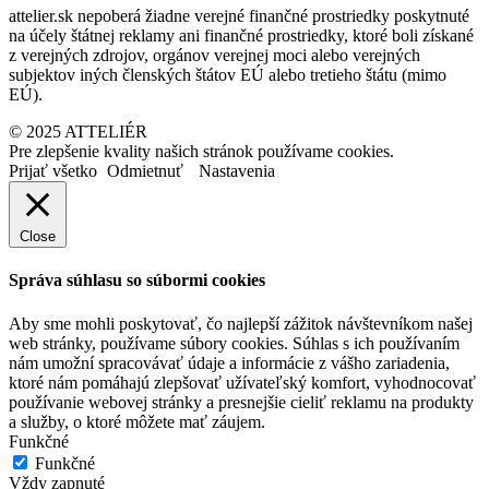
attelier.sk nepoberá žiadne verejné finančné prostriedky poskytnuté
na účely štátnej reklamy ani finančné prostriedky, ktoré boli získané
z verejných zdrojov, orgánov verejnej moci alebo verejných
subjektov iných členských štátov EÚ alebo tretieho štátu (mimo
EÚ).
© 2025 ATTELIÉR
Pre zlepšenie kvality našich stránok používame cookies.
Prijať všetko
Odmietnuť
Nastavenia
Close
Správa súhlasu so súbormi cookies
Aby sme mohli poskytovať, čo najlepší zážitok návštevníkom našej
web stránky, používame súbory cookies. Súhlas s ich používaním
nám umožní spracovávať údaje a informácie z vášho zariadenia,
ktoré nám pomáhajú zlepšovať užívateľský komfort, vyhodnocovať
používanie webovej stránky a presnejšie cieliť reklamu na produkty
a služby, o ktoré môžete mať záujem.
Funkčné
Funkčné
Vždy zapnuté