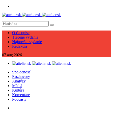
O časopise
Tlačené vydania
Najnovšie vydanie
Redakcia
07
aug
2026
Spoločnosť
Rozhovory
Analýzy
Médiá
Kultúra
Komentáre
Podcasty