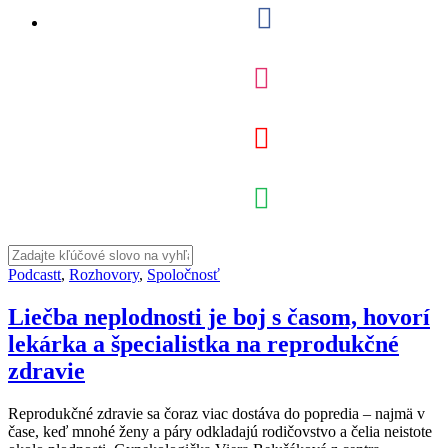
Podcastt
,
Rozhovory
,
Spoločnosť
Liečba neplodnosti je boj s časom, hovorí
lekárka a špecialistka na reprodukčné
zdravie
Reprodukčné zdravie sa čoraz viac dostáva do popredia – najmä v
čase, keď mnohé ženy a páry odkladajú rodičovstvo a čelia neistote