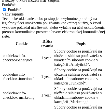
a služby, o ktoré môžete mať záujem.
Funkčné
Funkčné
Vždy zapnuté
Technické ukladanie alebo prístup je nevyhnutne potrebný na
legitímny účel umožnenia používania konkrétnej služby, o ktorú
výslovne požiadal návštevník, alebo výlučne na účel uskutočnenia
prenosu komunikácie prostredníctvom elektronickej komunikačnej
siete.
Dĺžka
Cookie
Popis
trvania
Súbory cookie sa používajú na
cookielawinfo-
uloženie súhlasu používateľa s
1 year
checkbox-analytics
ukladaním súborov cookie v
kategórii „Analytické“.
Súbory cookie sa používajú na
cookielawinfo-
uloženie súhlasu používateľa s
1 year
checkbox-functional
ukladaním súborov cookie v
kategórii „Funkčné“.
Súbory cookie sa používajú na
cookielawinfo-
uloženie súhlasu používateľa s
1 year
checkbox-marketing
ukladaním súborov cookie v
kategórii „Marketing“.
Súbory cookie sa používajú na