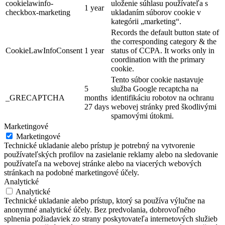
cookielawinfo-
uloženie súhlasu používateľa s
1 year
checkbox-marketing
ukladaním súborov cookie v
kategórii „marketing“.
Records the default button state of
the corresponding category & the
CookieLawInfoConsent
1 year
status of CCPA. It works only in
coordination with the primary
cookie.
Tento súbor cookie nastavuje
5
služba Google recaptcha na
_GRECAPTCHA
months
identifikáciu robotov na ochranu
27 days
webovej stránky pred škodlivými
spamovými útokmi.
Marketingové
Marketingové
Technické ukladanie alebo prístup je potrebný na vytvorenie
používateľských profilov na zasielanie reklamy alebo na sledovanie
používateľa na webovej stránke alebo na viacerých webových
stránkach na podobné marketingové účely.
Analytické
Analytické
Technické ukladanie alebo prístup, ktorý sa používa výlučne na
anonymné analytické účely. Bez predvolania, dobrovoľného
splnenia požiadaviek zo strany poskytovateľa internetových služieb