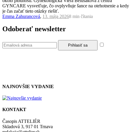
okolo plodnosti. Gynekologička Viera Belušáková z centra
GYNCARE vysvetľuje, čo ovplyvňuje šance na otehotnenie a kedy
je čas začať tieto otázky riešiť.
Emma Zahurancová
,
13. mája 2026
8 min
čítania
Odoberať newsletter
Súhlasím so
zásadami a podmienkami ochrany osobných údajov.
NAJNOVŠIE VYDANIE
KONTAKT
Časopis ATTELIÉR
Skladová 3, 917 01 Trnava
redakcia@attelier.sk