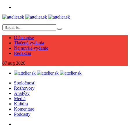
O časopise
Tlačené vydania
Najnovšie vydanie
Redakcia
07
aug
2026
Spoločnosť
Rozhovory
Analýzy
Médiá
Kultúra
Komentáre
Podcasty