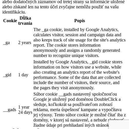
alebo dodatočných záznamov od tretej strany sa informácie uložené
alebo získané len na tento účel zvyčajne nemôžu použiť na vašu
identifikáciu.
Dĺžka
Cookie
Popis
trvania
The _ga cookie, installed by Google Analytics,
calculates visitor, session and campaign data and
also keeps track of site usage for the site's analytics
_ga
2 years
report. The cookie stores information
anonymously and assigns a randomly generated
number to recognize unique visitors.
Installed by Google Analytics, _gid cookie stores
information on how visitors use a website, while
also creating an analytics report of the website's
_gid
1 day
performance. Some of the data that are collected
include the number of visitors, their source, and
the pages they visit anonymously.
Súbor cookie __gads nastavený spoločnosťou
Google je uložený pod doménou DoubleClick a
sleduje, koľkokrát sa používateľom zobrazí
1 year
__gads
reklama, meria úspešnosť kampane a vypočítava
24 days
jej výnosy. Tento súbor cookie je možné čítať iba z
domény, v ktorej sú nastavené, a nebude sledovať
žiadne údaje pri prehliadaní iných stránok.