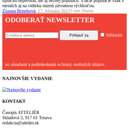
trpiacim depresiou, ale aj bežnej populácii. Vtáčie populácie však v
mestách aj na vidieku miznú závratnou rýchlosťou.
Zuzana Beneková
,
27. februára 2023
3 min
čítania
ODOBERAŤ NEWSLETTER
Súhlasím
so zásadami a podmienkami ochrany osobných údajov.
NAJNOVŠIE VYDANIE
KONTAKT
Časopis ATTELIÉR
Skladová 3, 917 01 Trnava
redakcia@attelier.sk