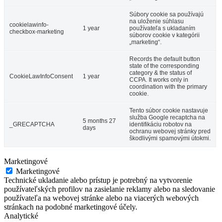
Súbory cookie sa používajú
na uloženie súhlasu
cookielawinfo-
1 year
používateľa s ukladaním
checkbox-marketing
súborov cookie v kategórii
„marketing“.
Records the default button
state of the corresponding
category & the status of
CookieLawInfoConsent
1 year
CCPA. It works only in
coordination with the primary
cookie.
Tento súbor cookie nastavuje
služba Google recaptcha na
5 months 27
_GRECAPTCHA
identifikáciu robotov na
days
ochranu webovej stránky pred
škodlivými spamovými útokmi.
Marketingové
Marketingové
Technické ukladanie alebo prístup je potrebný na vytvorenie
používateľských profilov na zasielanie reklamy alebo na sledovanie
používateľa na webovej stránke alebo na viacerých webových
stránkach na podobné marketingové účely.
Analytické