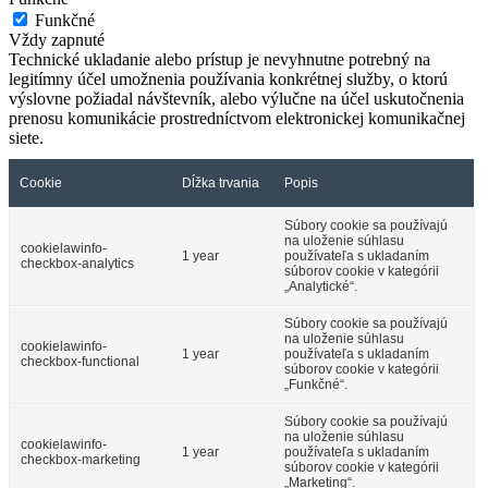
Funkčné
Vždy zapnuté
Technické ukladanie alebo prístup je nevyhnutne potrebný na
legitímny účel umožnenia používania konkrétnej služby, o ktorú
výslovne požiadal návštevník, alebo výlučne na účel uskutočnenia
prenosu komunikácie prostredníctvom elektronickej komunikačnej
siete.
Cookie
Dĺžka trvania
Popis
Súbory cookie sa používajú
na uloženie súhlasu
cookielawinfo-
1 year
používateľa s ukladaním
checkbox-analytics
súborov cookie v kategórii
„Analytické“.
Súbory cookie sa používajú
na uloženie súhlasu
cookielawinfo-
1 year
používateľa s ukladaním
checkbox-functional
súborov cookie v kategórii
„Funkčné“.
Súbory cookie sa používajú
na uloženie súhlasu
cookielawinfo-
1 year
používateľa s ukladaním
checkbox-marketing
súborov cookie v kategórii
„Marketing“.