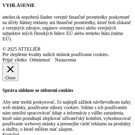
VYHLÁSENIE
attelier.sk nepoberá žiadne verejné finančné prostriedky poskytnuté
na účely štátnej reklamy ani finančné prostriedky, ktoré boli získané
z verejných zdrojov, orgánov verejnej moci alebo verejných
subjektov iných členských štátov EÚ alebo tretieho štátu (mimo
EÚ).
© 2025 ATTELIÉR
Pre zlepšenie kvality našich stránok používame cookies.
Prijať všetko
Odmietnuť
Nastavenia
Close
Správa súhlasu so súbormi cookies
Aby sme mohli poskytovať, čo najlepší zážitok návštevníkom našej
web stránky, používame súbory cookies. Súhlas s ich používaním
nám umožní spracovávať údaje a informácie z vášho zariadenia,
ktoré nám pomáhajú zlepšovať užívateľský komfort, vyhodnocovať
používanie webovej stránky a presnejšie cieliť reklamu na produkty
a služby, o ktoré môžete mať záujem.
Funkčné