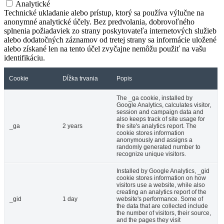
Analytické
Technické ukladanie alebo prístup, ktorý sa používa výlučne na
anonymné analytické účely. Bez predvolania, dobrovoľného
splnenia požiadaviek zo strany poskytovateľa internetových služieb
alebo dodatočných záznamov od tretej strany sa informácie uložené
alebo získané len na tento účel zvyčajne nemôžu použiť na vašu
identifikáciu.
Cookie
Dĺžka trvania
Popis
The _ga cookie, installed by
Google Analytics, calculates visitor,
session and campaign data and
also keeps track of site usage for
_ga
2 years
the site's analytics report. The
cookie stores information
anonymously and assigns a
randomly generated number to
recognize unique visitors.
Installed by Google Analytics, _gid
cookie stores information on how
visitors use a website, while also
creating an analytics report of the
_gid
1 day
website's performance. Some of
the data that are collected include
the number of visitors, their source,
and the pages they visit