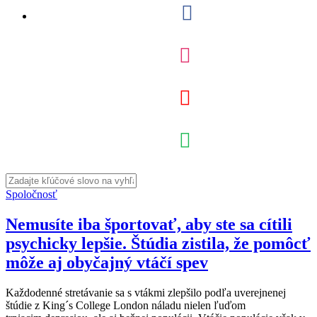
Spoločnosť
Nemusíte iba športovať, aby ste sa cítili
psychicky lepšie. Štúdia zistila, že pomôcť
môže aj obyčajný vtáčí spev
Každodenné stretávanie sa s vtákmi zlepšilo podľa uverejnenej
štúdie z King´s College London náladu nielen ľuďom