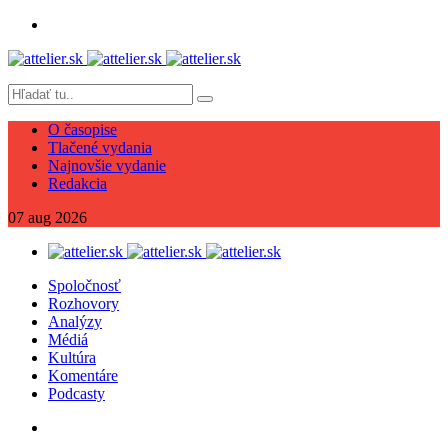
O časopise
Tlačené vydania
Najnovšie vydanie
Redakcia
07
aug
2026
Spoločnosť
Rozhovory
Analýzy
Médiá
Kultúra
Komentáre
Podcasty