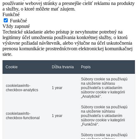
používanie webovej stránky a presnejšie cieliť reklamu na produkty
a služby, o ktoré môžete mať záujem.
Funkčné
Funkčné
Vždy zapnuté
Technické ukladanie alebo prístup je nevyhnutne potrebný na
legitímny účel umožnenia používania konkrétnej služby, o ktorú
výslovne požiadal návštevník, alebo výlučne na účel uskutočnenia
prenosu komunikácie prostredníctvom elektronickej komunikačnej
siete.
Cookie
Dĺžka trvania
Popis
Súbory cookie sa používajú
na uloženie súhlasu
cookielawinfo-
1 year
používateľa s ukladaním
checkbox-analytics
súborov cookie v kategórii
„Analytické“.
Súbory cookie sa používajú
na uloženie súhlasu
cookielawinfo-
1 year
používateľa s ukladaním
checkbox-functional
súborov cookie v kategórii
„Funkčné“.
Súbory cookie sa používajú