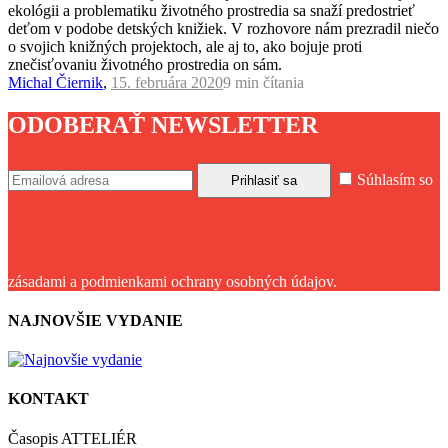
ekológii a problematiku životného prostredia sa snaží predostrieť
deťom v podobe detských knižiek. V rozhovore nám prezradil niečo
o svojich knižných projektoch, ale aj to, ako bojuje proti
znečisťovaniu životného prostredia on sám.
Michal Čiernik
,
15. februára 2020
9 min
čítania
ODOBERAŤ NEWSLETTER
Súhlasím so
zásadami a podmienkami ochrany osobných údajov.
NAJNOVŠIE VYDANIE
KONTAKT
Časopis ATTELIÉR