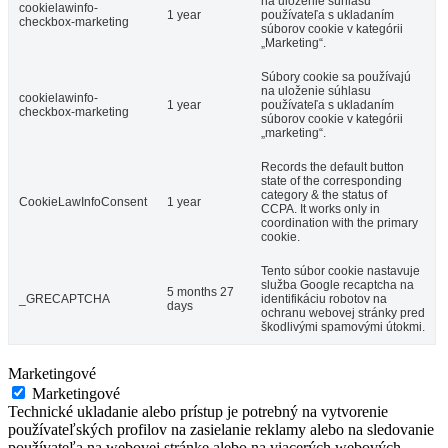
na uloženie súhlasu
cookielawinfo-
1 year
používateľa s ukladaním
checkbox-marketing
súborov cookie v kategórii
„Marketing“.
Súbory cookie sa používajú
na uloženie súhlasu
cookielawinfo-
1 year
používateľa s ukladaním
checkbox-marketing
súborov cookie v kategórii
„marketing“.
Records the default button
state of the corresponding
category & the status of
CookieLawInfoConsent
1 year
CCPA. It works only in
coordination with the primary
cookie.
Tento súbor cookie nastavuje
služba Google recaptcha na
5 months 27
_GRECAPTCHA
identifikáciu robotov na
days
ochranu webovej stránky pred
škodlivými spamovými útokmi.
Marketingové
Marketingové
Technické ukladanie alebo prístup je potrebný na vytvorenie
používateľských profilov na zasielanie reklamy alebo na sledovanie
používateľa na webovej stránke alebo na viacerých webových