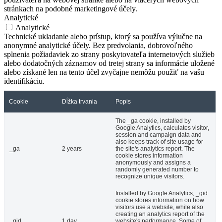
stránkach na podobné marketingové účely.
Analytické
Analytické
Technické ukladanie alebo prístup, ktorý sa používa výlučne na
anonymné analytické účely. Bez predvolania, dobrovoľného
splnenia požiadaviek zo strany poskytovateľa internetových služieb
alebo dodatočných záznamov od tretej strany sa informácie uložené
alebo získané len na tento účel zvyčajne nemôžu použiť na vašu
identifikáciu.
Cookie
Dĺžka trvania
Popis
The _ga cookie, installed by
Google Analytics, calculates visitor,
session and campaign data and
also keeps track of site usage for
_ga
2 years
the site's analytics report. The
cookie stores information
anonymously and assigns a
randomly generated number to
recognize unique visitors.
Installed by Google Analytics, _gid
cookie stores information on how
visitors use a website, while also
creating an analytics report of the
_gid
1 day
website's performance. Some of