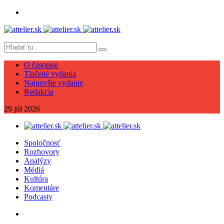
O časopise
Tlačené vydania
Najnovšie vydanie
Redakcia
29
júl
2026
Spoločnosť
Rozhovory
Analýzy
Médiá
Kultúra
Komentáre
Podcasty